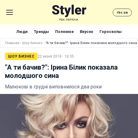
rbc.ua
Люди
Тренды
Полезное
Вкусно
Гороскопы
Главная
›
Шоу бизнес
›
"А ти бачив?": Ірина Білик показала молодшого сина
ШОУ БИЗНЕС
22 июня 2018 · 18:35
"А ти бачив?": Ірина Білик показала
молодшого сина
Малюкові в грудні виповнилося два роки