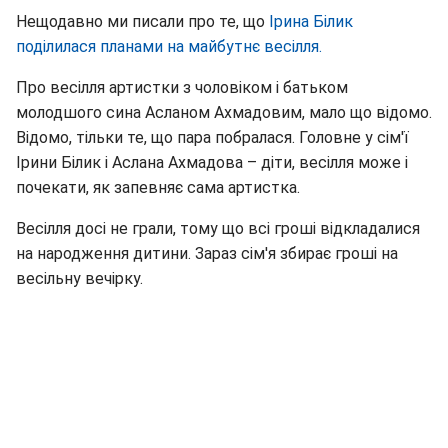
Нещодавно ми писали про те, що
Ірина Білик
поділилася планами на майбутнє весілля.
Про весілля артистки з чоловіком і батьком
молодшого сина Асланом Ахмадовим, мало що відомо.
Відомо, тільки те, що пара побралася. Головне у сім'ї
Ірини Білик і Аслана Ахмадова – діти, весілля може і
почекати, як запевняє сама артистка.
Весілля досі не грали, тому що всі гроші відкладалися
на народження дитини. Зараз сім'я збирає гроші на
весільну вечірку.