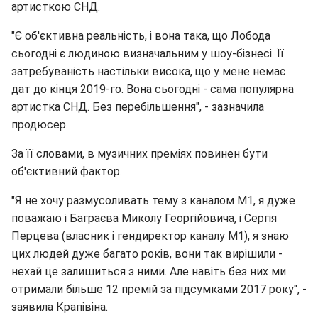
артисткою СНД.
"Є об'єктивна реальність, і вона така, що Лобода
сьогодні є людиною визначальним у шоу-бізнесі. Її
затребуваність настільки висока, що у мене немає
дат до кінця 2019-го. Вона сьогодні - сама популярна
артистка СНД. Без перебільшення", - зазначила
продюсер.
За її словами, в музичних преміях повинен бути
об'єктивний фактор.
"Я не хочу размусоливать тему з каналом М1, я дуже
поважаю і Баграєва Миколу Георгійовича, і Сергія
Перцева (власник і гендиректор каналу М1), я знаю
цих людей дуже багато років, вони так вирішили -
нехай це залишиться з ними. Але навіть без них ми
отримали більше 12 премій за підсумками 2017 року", -
заявила Крапівіна.