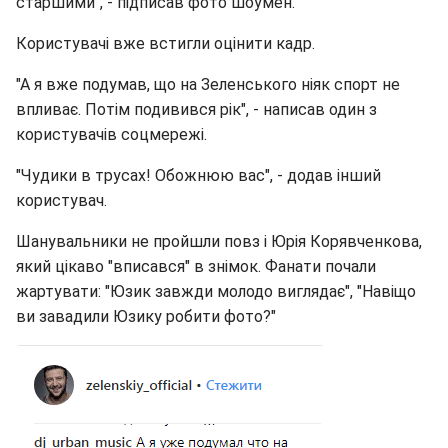
старшими", - підписав фото шоумен.
Користувачі вже встигли оцінити кадр.
"А я вже подумав, що на Зеленського ніяк спорт не
впливає. Потім подивився рік", - написав один з
користувачів соцмережі.
"Чудики в трусах! Обожнюю вас", - додав інший
користувач.
Шанувальники не пройшли повз і Юрія Корявченкова,
який цікаво "вписався" в знімок. Фанати почали
жартувати: "Юзик завжди молодо виглядає", "Навіщо
ви завадили Юзику робити фото?"