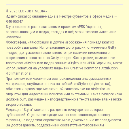
© 2026 LLC «UBT MEDIA»
Идентификатор онлайн-медиа в Реестре субъектов в сфере медиа —
R40-05347
Styler является развлекательным проектом «РБК-Украина»,
рассказывающим о людях, трендах и всё, что интересно читать вне
новостей.
Фотографии, иллюстрации и другие изображения принадлежат их
правообладателям. Использование фотографий, отмеченных Getty
Images, допускается исключительно при наличии письменного
разрешения фотоагентства Getty Images. Фотографии, отмеченные
логотипом «Styler» или подписанные «Styler» или «РБК-Украина», могут
использоваться на условиях лицензии Creative Commons Attribution
4.0 International.
При полном или частичном воспроизведении информационных
материалов, опубликованных на вебсайте «Styler» (styler.rbc.ua),
обязательно размещение активной гиперссылки на styler.rbc.ua,
открытой для индексации поисковыми системами. Такая гиперссылка
должна быть размещена непосредственно в тексте материала не ниже
второго абзаца.
Редакция "Styler" может не разделять точку зрения авторов
публикаций. Оценочные суждения, согласно законодательству
Украины, не подлежат опровержению и доказыванию их правдивости.
За достоверность, содержание и соответствие требованиям