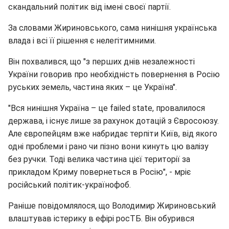
скандальний політик від імені своєї партії.
За словами Жириновського, сама нинішня українська
влада і всі її рішення є нелегітимними.
Він похвалився, що "з перших днів незалежності
України говорив про необхідність повернення в Росію
руських земель, частина яких – це Україна".
"Вся нинішня Україна – це failed state, провалилося
держава, і існує лише за рахунок дотацій з Євросоюзу.
Але європейцям вже набридає терпіти Київ, від якого
одні проблеми і рано чи пізно вони кинуть цю валізу
без ручки. Тоді велика частина цієї території за
прикладом Криму повернеться в Росію", - мріє
російський політик-українофоб.
Раніше повідомлялося, що Володимир Жириновський
влаштував істерику в ефірі росТБ. Він обурився