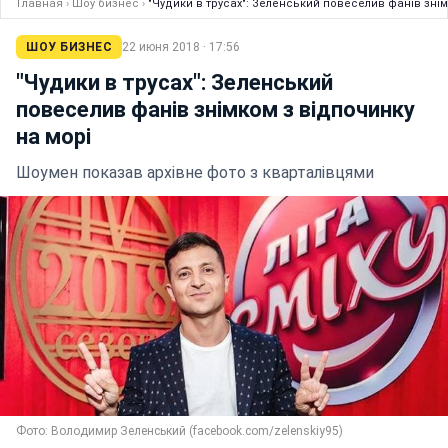
Главная
›
Шоу бизнес
›
"Чудики в трусах": Зеленський повеселив фанів знім
ШОУ БИЗНЕС
22 июня 2018 · 17:56
"Чудики в трусах": Зеленський
повеселив фанів знімком з відпочинку
на морі
Шоумен показав архівне фото з кварталівцями
Фото: Володимир Зеленський (facebook.com/zelenskiy95)