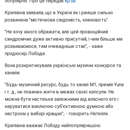
популярно. Про це передає
kp.ua.
Крапівіна заявила, що в Україні як і раніше сильно
розвинена "містечкова свідомість, клановість".
"Не хочу нікого ображати, але цей провінційний
синдромчик дуже активно присутній, і чим більше ми
розвиваємося, тим очевидніше стає", - каже
продюсер Лободи.
Вона розкритикувала українські музичні конкурси та
канали.
"Будь-музичний ресурс, будь то канал М1, премія Yuna
і т. д., не повинен жити в межах своєї капсули. Не
можна бути настільки залежними від власного его і
керуватися виключно суб'єктивною думкою або
настроєм у виборі кращих", - говорить Нателла.
Крапівіна вважає Лободу найпопулярнішою