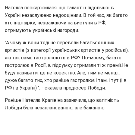
Нателла поскаржилася, що талант її підопічної в
Україні незаслужено недооцінили. В той час, як багато
хто інші зірки, незважаючи на виступи в РФ,
отримують українські нагороди.
"А чому ж вони тоді не перевели багатьох інших
артистів (з категорії українських артистів у російські),
які так само гастролюють в РФ? По-моєму, багато
гастролює в Росії, в підсумку отримали ті ж премії.Не
буду називати, це не коректно. Але, тим не менш...
дуже багато тих, хто раніше гастролює і там, і тут (і в
РФ і в Україні) ", - сказала продюсер Лободи.
Раніше Нателла Крапівіна зазначила, що вагітність
Лободи була незапланованою, але бажаною.