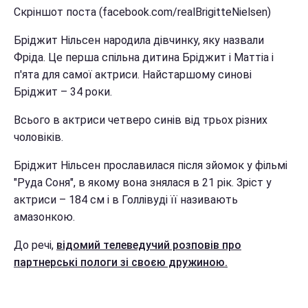
Скріншот поста (facebook.com/realBrigitteNielsen)
Бріджит Нільсен народила дівчинку, яку назвали
Фріда. Це перша спільна дитина Бріджит і Маттіа і
п'ята для самої актриси. Найстаршому синові
Бріджит – 34 роки.
Всього в актриси четверо синів від трьох різних
чоловіків.
Бріджит Нільсен прославилася після зйомок у фільмі
"Руда Соня", в якому вона знялася в 21 рік. Зріст у
актриси – 184 см і в Голлівуді її називають
амазонкою.
До речі,
відомий телеведучий розповів про
партнерські пологи зі своєю дружиною.