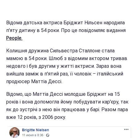
Відома датська актриса Бріджит Нільсен народила
п'яту дитину в 54 роки. Про це повідомляє видання
People.
Колишня дружина Сильвестра Сталлоне стала
мамою в 54 роки. Шлюб з відомим актором тривав
недовго і був другим у житті актриси. Зараз вона
вийшла заміж в п'ятий раз, її чоловік – італійський
продюсер Маттіа Дессі.
Відомо, що Маттіа Дессі молодше Бріджит на 15
років і вона допомогла йому побудувати кар'єру, так
як до зустрічі з нею він працював у барі. Разом пара
вже 12 років, з 2006 року.