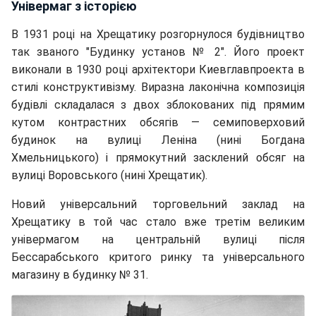
Універмаг з історією
В 1931 році на Хрещатику розгорнулося будівництво
так званого "Будинку установ № 2". Його проект
виконали в 1930 році архітектори Киевглавпроекта в
стилі конструктивізму. Виразна лаконічна композиція
будівлі складалася з двох зблокованих під прямим
кутом контрастних обсягів — семиповерховий
будинок на вулиці Леніна (нині Богдана
Хмельницького) і прямокутний засклений обсяг на
вулиці Воровського (нині Хрещатик).
Новий універсальний торговельний заклад на
Хрещатику в той час стало вже третім великим
універмагом на центральній вулиці після
Бессарабського критого ринку та універсального
магазину в будинку № 31.