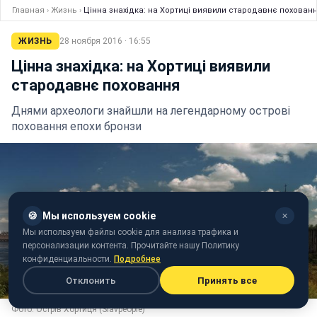
Главная
›
Жизнь
›
Цінна знахідка: на Хортиці виявили стародавнє похован
ЖИЗНЬ
28 ноября 2016 · 16:55
Цінна знахідка: на Хортиці виявили
стародавнє поховання
Днями археологи знайшли на легендарному острові
поховання епохи бронзи
🍪
Мы используем cookie
✕
Мы используем файлы cookie для анализа трафика и
персонализации контента. Прочитайте нашу Политику
конфиденциальности.
Подробнее
Отклонить
Принять все
Фото: Острів Хортиця (Slavpeople)