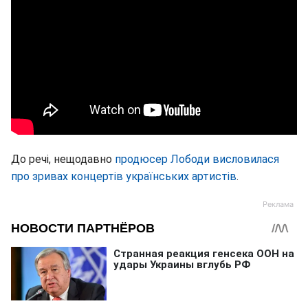
До речі, нещодавно
продюсер Лободи висловилася
про зривах концертів українських артистів
.