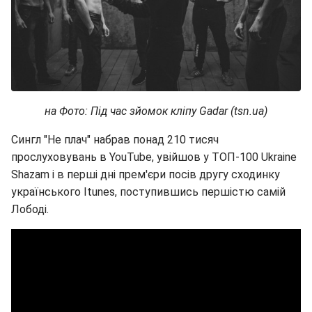
на Фото: Під час зйомок кліпу Gadar (tsn.ua)
Сингл "Не плач" набрав понад 210 тисяч
прослуховувань в YouTube, увійшов у ТОП-100 Ukraine
Shazam і в перші дні прем'єри посів другу сходинку
українського Itunes, поступившись першістю самій
Лободі.