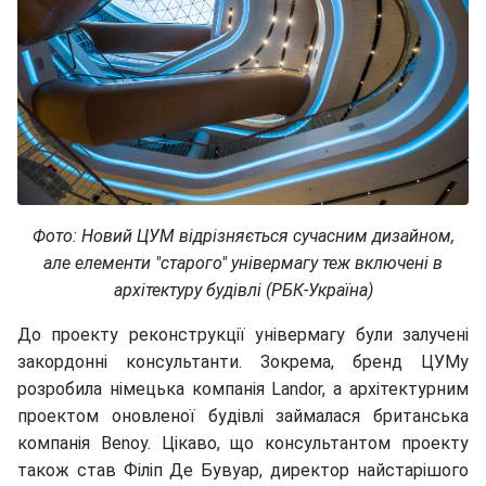
Фото: Новий ЦУМ відрізняється сучасним дизайном,
але елементи "старого" універмагу теж включені в
архітектуру будівлі (РБК-Україна)
До проекту реконструкції універмагу були залучені
закордонні консультанти. Зокрема, бренд ЦУМу
розробила німецька компанія Landor, а архітектурним
проектом оновленої будівлі займалася британська
компанія Benoy. Цікаво, що консультантом проекту
також став Філіп Де Бувуар, директор найстарішого