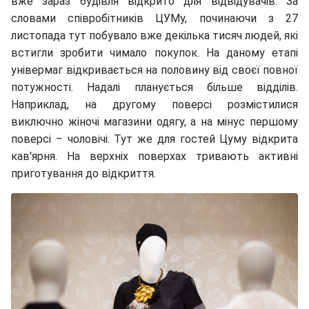
вже зараз будівля відкрито для відвідувачів. За
словами співробітників ЦУМу, починаючи з 27
листопада тут побувало вже декілька тисяч людей, які
встигли зробити чимало покупок. На даному етапі
універмаг відкривається на половину від своєї повної
потужності. Надалі планується більше відділів.
Наприклад, на другому поверсі розмістилися
виключно жіночі магазини одягу, а на мінус першому
поверсі – чоловічі. Тут же для гостей Цуму відкрита
кав'ярня. На верхніх поверхах тривають активні
приготування до відкриття.