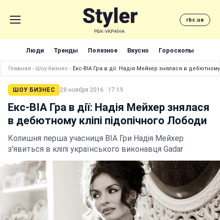
rbc.ua
Люди
Тренды
Полезное
Вкусно
Гороскопы
Главная
›
Шоу бизнес
›
Екс-ВІА Гра в дії: Надія Мейхер знялася в дебютному
ШОУ БИЗНЕС
28 ноября 2016 · 17:19
Екс-ВІА Гра в дії: Надія Мейхер знялася
в дебютному кліпі підопічного Лободи
Колишня перша учасниця ВІА Гри Надія Мейхер
з'явиться в кліпі українського виконавця Gadar