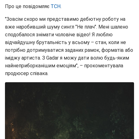
Про це повідомляє
ТСН
.
"Зовсім скоро ми представимо дебютну роботу на
вже наробивший шуму сингл "Не плач". Мені шалено
сподобалося знімати чоловіче відео! Я люблю
відчайдушну брутальність у всьому – стан, коли не
потрібно дотримуватися заданих рамок, форматів або
іміджу артиста. З Gadar я можу дати волю будь-яким
найнеприборканішим емоціям", – прокоментувала
продюсер співака.