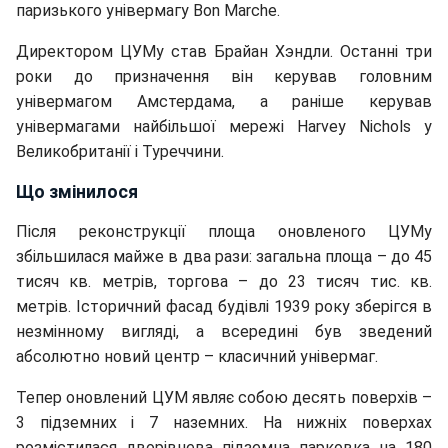
паризького універмагу Bon Marche.
Директором ЦУМу став Брайан Хэндли. Останні три
роки до призначення він керував головним
універмагом Амстердама, а раніше керував
універмагами найбільшої мережі Harvey Nichols у
Великобританії і Туреччини.
Що змінилося
Після реконструкції площа оновленого ЦУМу
збільшилася майже в два рази: загальна площа – до 45
тисяч кв. метрів, торгова – до 23 тисяч тис. кв.
метрів. Історичний фасад будівлі 1939 року зберігся в
незмінному вигляді, а всередині був зведений
абсолютно новий центр – класичний універмаг.
Тепер оновлений ЦУМ являє собою десять поверхів –
3 підземних і 7 наземних. На нижніх поверхах
розмістилася дворівнева підземна парковка на 180