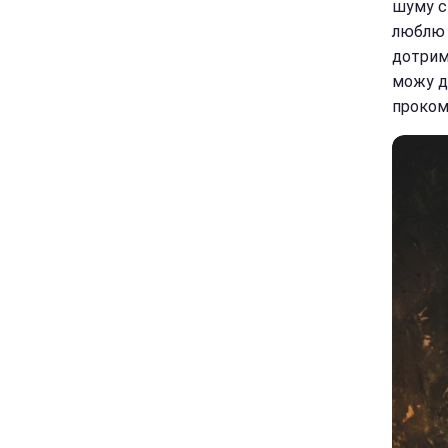
шуму си
люблю 
дотриму
можу д
проком