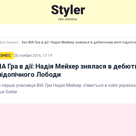
Шоу бизнес
›
Екс-ВІА Гра в дії: Надія Мейхер знялася в дебютному кліпі підопі
ИЗНЕС
28 ноября 2016, 17:19
ІА Гра в дії: Надія Мейхер знялася в дебю
 підопічного Лободи
перша учасниця ВІА Гри Надія Мейхер з'явиться в кліпі українс
ця Gadar