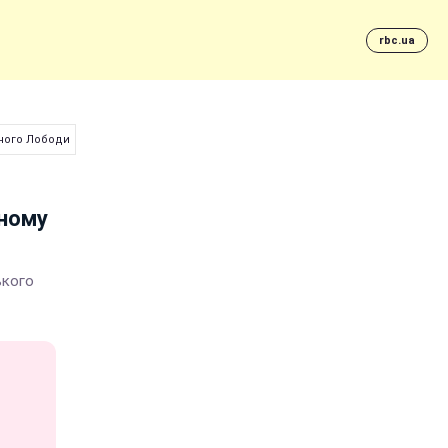
rbc.ua
чного Лободи
тному
ького