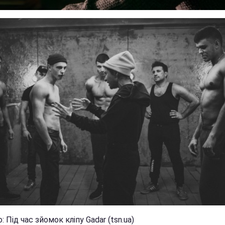
: Під час зйомок кліпу Gadar (tsn.ua)