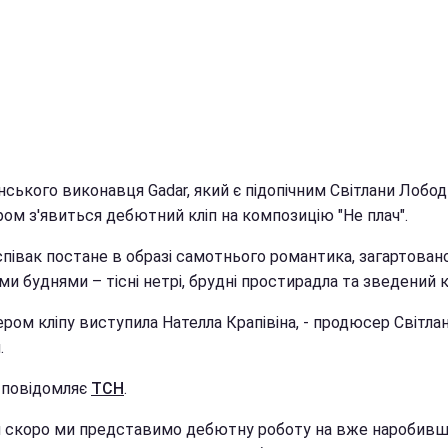
нського виконавця Gadar, який є підопічним Світлани Лобод
ом з'явиться дебютний кліп на композицію "Не плач".
 співак постане в образі самотнього романтика, загартован
и буднями – тісні нетрі, брудні простирадла та зведений к
ром кліпу виступила Нателла Крапівіна, - продюсер Світла
.
 повідомляє
ТСН
.
м скоро ми представимо дебютну роботу на вже наробив