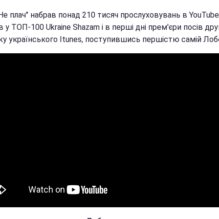
Не плач" набрав понад 210 тисяч прослуховувань в YouTube
 у ТОП-100 Ukraine Shazam і в перші дні прем'єри посів дру
ку українського Itunes, поступившись першістю самій Лобо