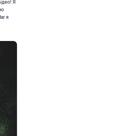
ідео! Я
но
ar я