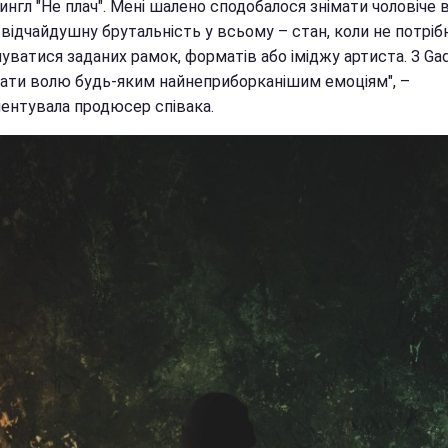
нгл "Не плач". Мені шалено сподобалося знімати чоловіче в
відчайдушну брутальність у всьому – стан, коли не потріб
ватися заданих рамок, форматів або іміджу артиста. З Gad
ати волю будь-яким найнеприборканішим емоціям", –
ентувала продюсер співака.