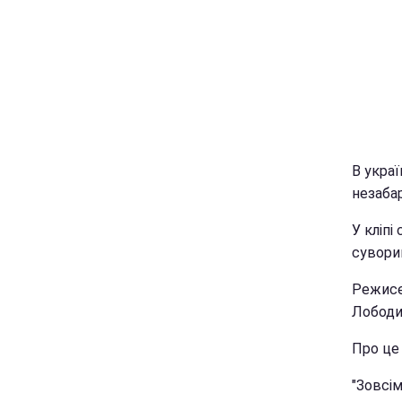
В украї
незабар
У кліпі
суворим
Режисе
Лободи
Про це
"Зовсі