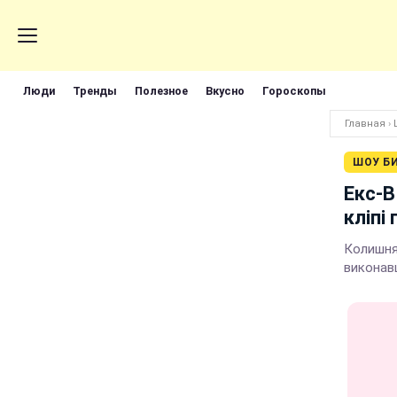
Люди
Тренды
Полезное
Вкусно
Гороскопы
Главная
›
ШОУ Б
Екс-В
кліпі
Колишня 
виконав