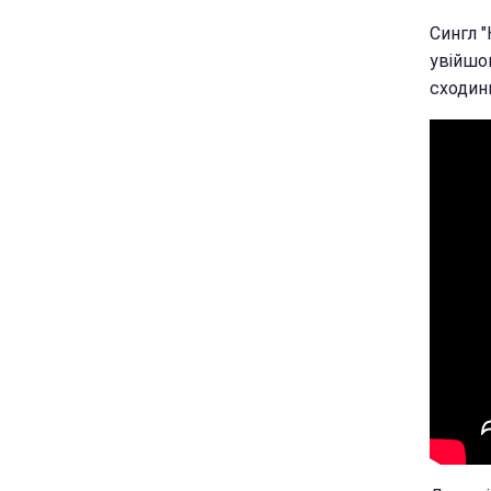
Сингл "
увійшов
сходин