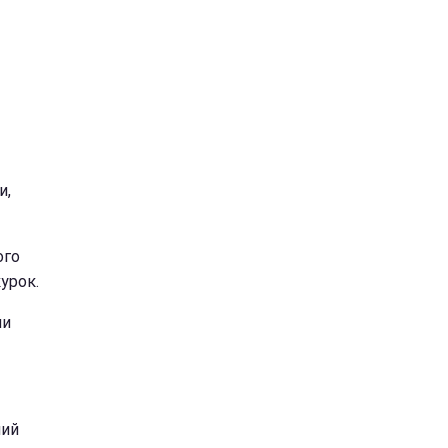
и,
ого
урок.
ни
ший