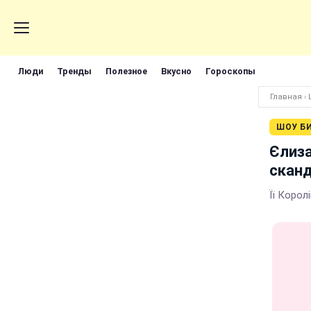
Люди
Тренды
Полезное
Вкусно
Гороскопы
Главная
›
ШОУ Б
Єлиза
сканд
Її Корол