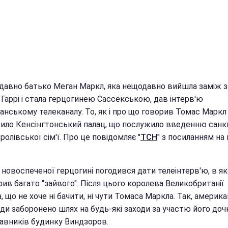
 давно батько Меган Маркл, яка нещодавно вийшла заміж з
Гаррі і стала герцогинею Сассекською, дав інтерв'ю
анському телеканалу. То, як і про що говорив Томас Маркл
ило Кенсінгтонський палац, що послужило введенню санкц
ролівської сім'ї. Про це повідомляє "
ТСН
" з посиланням на 
 новоспеченої герцогині погодився дати телеінтерв'ю, в я
ив багато "зайвого". Після цього королева Великобританії
, що не хоче ні бачити, ні чути Томаса Маркла. Так, америк
ди заборонено шлях на будь-які заходи за участю його доч
авників будинку Виндзоров.