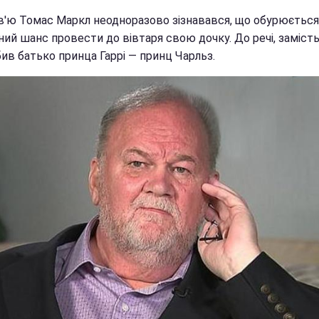
рв'ю Томас Маркл неодноразово зізнавався, що обурюється
ий шанс провести до вівтаря свою дочку. До речі, заміст
ив батько принца Гаррі — принц Чарльз.