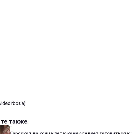
video.rbc.ua)
йте также
Гороскоп до конца лета: кому следует готовиться к