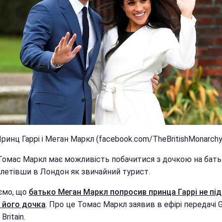
ринц Гаррі і Меган Маркл (facebook.com/TheBritishMonarchy
Томас Маркл має можливість побачитися з дочкою на бать
илетівши в Лондон як звичайний турист.
ємо, що
батько Меган Маркл попросив принца Гаррі не пі
а його дочка
. Про це Томас Маркл заявив в ефірі передачі 
Britain.