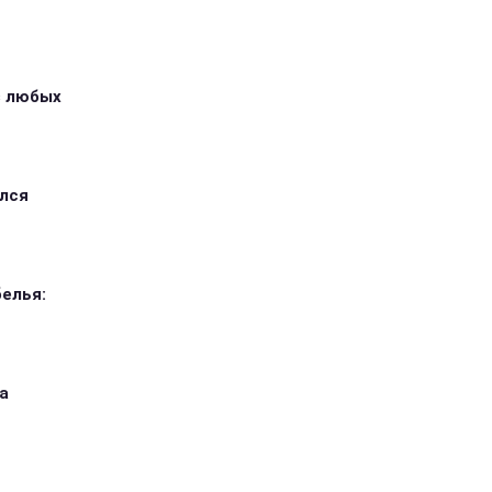
з любых
ился
елья:
а