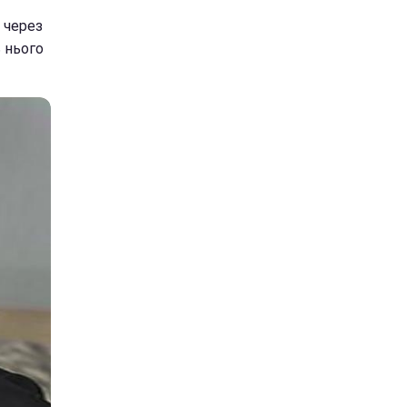
 через
ь нього