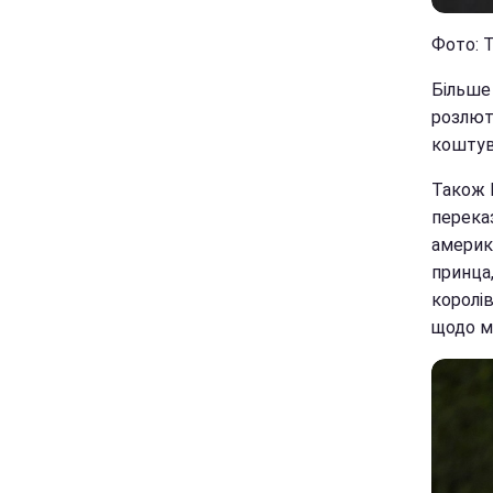
Фото: Т
Більше 
розлют
коштув
Також 
переказ
америк
принца
королі
щодо ма