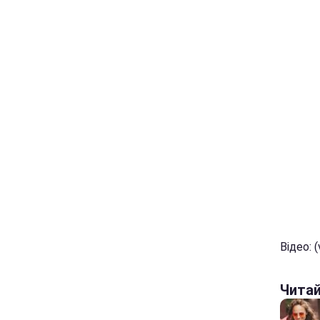
Відео: (
Чита