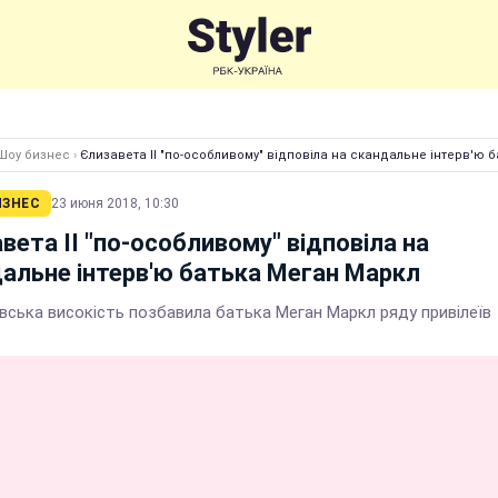
Шоу бизнес
›
Єлизавета II "по-особливому" відповіла на скандальне інтерв'ю 
ИЗНЕС
23 июня 2018, 10:30
вета II "по-особливому" відповіла на
альне інтерв'ю батька Меган Маркл
івська високість позбавила батька Меган Маркл ряду привілеїв