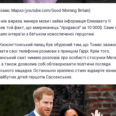
омас Маркл (youtube.com/Good Morning Britain)
ніж вирази, манера мови і зайва інформація Єлизавету II
ив той факт, що американець "продався" за 10 000$. Саме 
ало інтерв'ю з батьком новоспеченої герцогині.
Кенсінгтонський палац був обурений тим, що Томас зважи
ати свої телефонні розмови з принцом Гаррі. Крім того,
анський сват чимало розповів про особисті стосунки Мега
, а також дозволив собі обговорювати політичні погляди
вського нащадка. Останньою краплею стало відверте зізна
йбутніх дітей герцогів Сассекських.