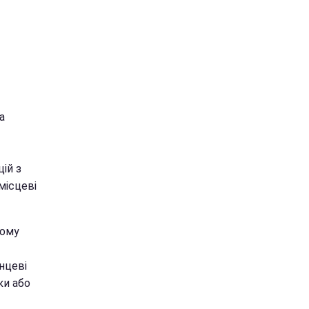
а
ій з
місцеві
кому
анцеві
ки або