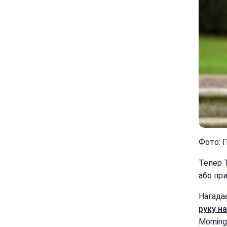
Фото: П
Тепер 
або пр
Нагада
руку н
Morning 