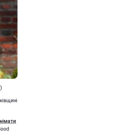
)
ківщині
днімати
Good