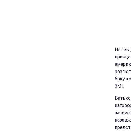
Не так
принца 
америк
розлют
боку ко
ЗМІ.
Батько
наговор
заявила
назавж
предст