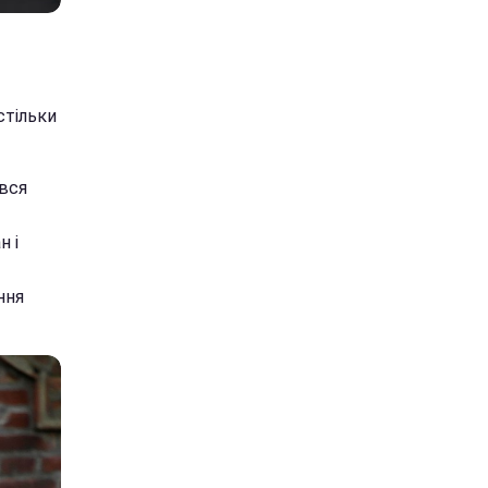
стільки
вся
н і
ння