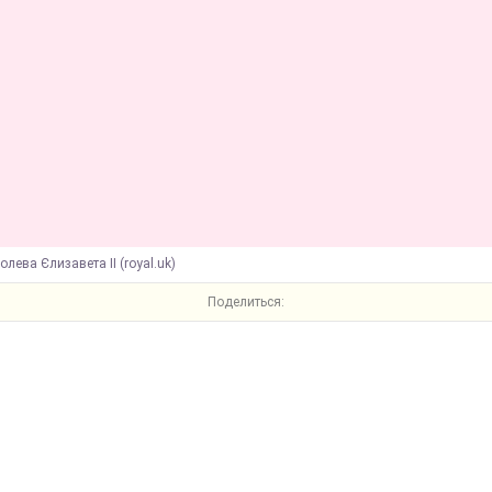
олева Єлизавета II (royal.uk)
Поделиться: