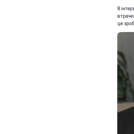
В інте
втрачен
це зроб