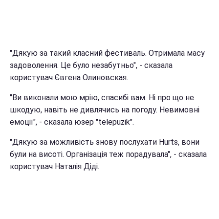
"Дякую за такий класний фестиваль. Отримала масу
задоволення. Це було незабутньо", - сказала
користувач Євгена Олиновская.
"Ви виконали мою мрію, спасибі вам. Ні про що не
шкодую, навіть не дивлячись на погоду. Невимовні
емоції", - сказала юзер "telepuzik".
"Дякую за можливість знову послухати Hurts, вони
були на висоті. Організація теж порадувала", - сказала
користувач Наталія Діді.