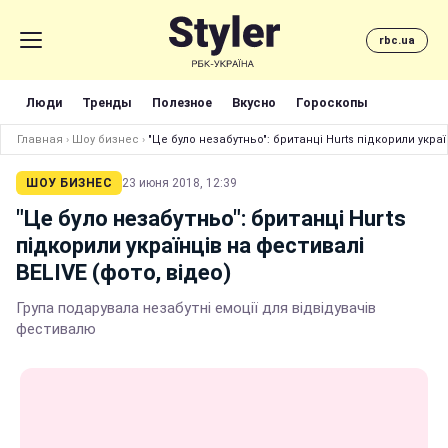
rbc.ua
Люди
Тренды
Полезное
Вкусно
Гороскопы
Главная
›
Шоу бизнес
›
"Це було незабутньо": британці Hurts підкорили украї
ШОУ БИЗНЕС
23 июня 2018, 12:39
"Це було незабутньо": британці Hurts
підкорили українців на фестивалі
BELIVE (фото, відео)
Група подарувала незабутні емоції для відвідувачів
фестивалю