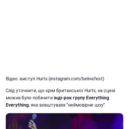
Відео: виступ Hurts (instagram.com/belivefest)
Слід уточнити, що крім британської Hurts, на сцені
можна було побачити
інді-рок групу Everything
Everything
, яка влаштувала "неймовірне шоу".