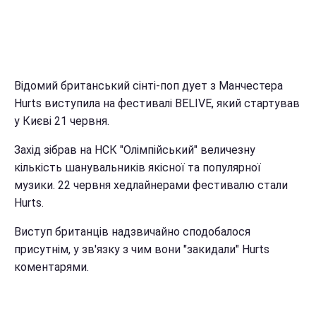
Відомий британський сінті-поп дует з Манчестера
Hurts виступила на фестивалі BELIVE, який стартував
у Києві 21 червня.
Захід зібрав на НСК "Олімпійський" величезну
кількість шанувальників якісної та популярної
музики. 22 червня хедлайнерами фестивалю стали
Hurts.
Виступ британців надзвичайно сподобалося
присутнім, у зв'язку з чим вони "закидали" Hurts
коментарями.