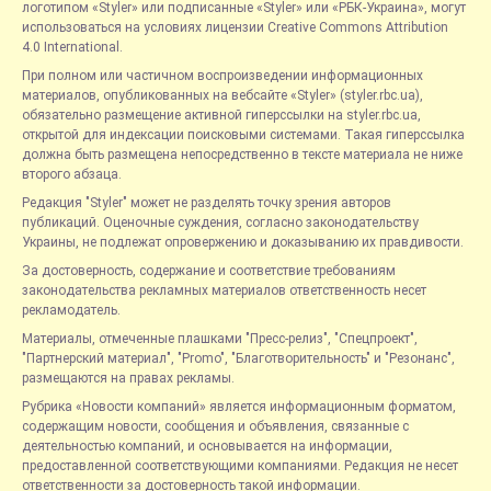
логотипом «Styler» или подписанные «Styler» или «РБК-Украина», могут
использоваться на условиях лицензии Creative Commons Attribution
4.0 International.
При полном или частичном воспроизведении информационных
материалов, опубликованных на вебсайте «Styler» (styler.rbc.ua),
обязательно размещение активной гиперссылки на styler.rbc.ua,
открытой для индексации поисковыми системами. Такая гиперссылка
должна быть размещена непосредственно в тексте материала не ниже
второго абзаца.
Редакция "Styler" может не разделять точку зрения авторов
публикаций. Оценочные суждения, согласно законодательству
Украины, не подлежат опровержению и доказыванию их правдивости.
За достоверность, содержание и соответствие требованиям
законодательства рекламных материалов ответственность несет
рекламодатель.
Материалы, отмеченные плашками "Пресс-релиз", "Спецпроект",
"Партнерский материал", "Promo", "Благотворительность" и "Резонанс",
размещаются на правах рекламы.
Рубрика «Новости компаний» является информационным форматом,
содержащим новости, сообщения и объявления, связанные с
деятельностью компаний, и основывается на информации,
предоставленной соответствующими компаниями. Редакция не несет
ответственности за достоверность такой информации.