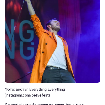
Фото: виступ Everything Everything
(instagram.com/belivefest)
До речі, відома
британська джаз-фанк-гурт