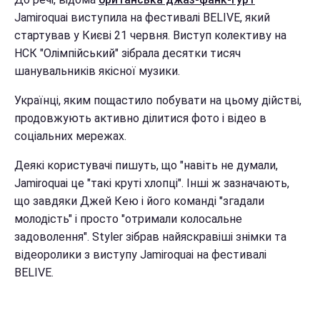
Jamiroquai виступила на фестивалі BELIVE, який
стартував у Києві 21 червня. Виступ колективу на
НСК "Олімпійський" зібрала десятки тисяч
шанувальників якісної музики.
Українці, яким пощастило побувати на цьому дійстві,
продовжують активно ділитися фото і відео в
соціальних мережах.
Деякі користувачі пишуть, що "навіть не думали,
Jamiroquai це "такі круті хлопці". Інші ж зазначають,
що завдяки Джей Кею і його команді "згадали
молодість" і просто "отримали колосальне
задоволення". Styler зібрав найяскравіші знімки та
відеоролики з виступу Jamiroquai на фестивалі
BELIVE.