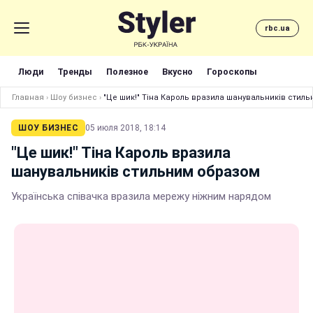
rbc.ua
Люди
Тренды
Полезное
Вкусно
Гороскопы
Главная
›
Шоу бизнес
›
"Це шик!" Тіна Кароль вразила шанувальників стил
ШОУ БИЗНЕС
05 июля 2018, 18:14
"Це шик!" Тіна Кароль вразила
шанувальників стильним образом
Українська співачка вразила мережу ніжним нарядом