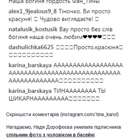
Скріншоти коментарів (instagram.com/tina_karol)
Нагадаємо, Надя Дорофєєва умилила підписників
спільним фото з чоловіком в басейні
.