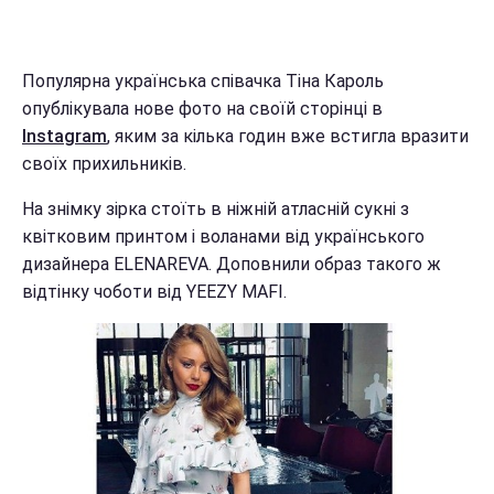
Популярна українська співачка Тіна Кароль
опублікувала нове фото на своїй сторінці в
Instagram
, яким за кілька годин вже встигла вразити
своїх прихильників.
На знімку зірка стоїть в ніжній атласній сукні з
квітковим принтом і воланами від українського
дизайнера ELENAREVA. Доповнили образ такого ж
відтінку чоботи від YEEZY MAFI.