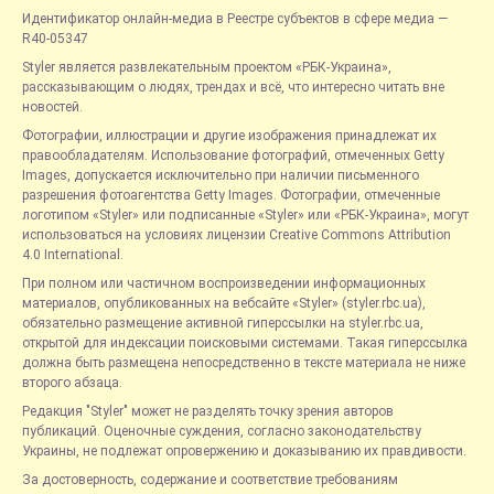
Идентификатор онлайн-медиа в Реестре субъектов в сфере медиа —
R40-05347
Styler является развлекательным проектом «РБК-Украина»,
рассказывающим о людях, трендах и всё, что интересно читать вне
новостей.
Фотографии, иллюстрации и другие изображения принадлежат их
правообладателям. Использование фотографий, отмеченных Getty
Images, допускается исключительно при наличии письменного
разрешения фотоагентства Getty Images. Фотографии, отмеченные
логотипом «Styler» или подписанные «Styler» или «РБК-Украина», могут
использоваться на условиях лицензии Creative Commons Attribution
4.0 International.
При полном или частичном воспроизведении информационных
материалов, опубликованных на вебсайте «Styler» (styler.rbc.ua),
обязательно размещение активной гиперссылки на styler.rbc.ua,
открытой для индексации поисковыми системами. Такая гиперссылка
должна быть размещена непосредственно в тексте материала не ниже
второго абзаца.
Редакция "Styler" может не разделять точку зрения авторов
публикаций. Оценочные суждения, согласно законодательству
Украины, не подлежат опровержению и доказыванию их правдивости.
За достоверность, содержание и соответствие требованиям