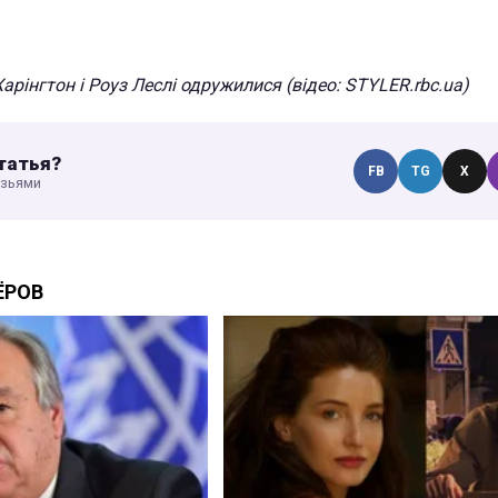
Харінгтон і Роуз Леслі одружилися (відео: STYLER.rbc.ua)
татья?
FB
TG
X
узьями