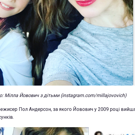
: Мілла Йовович з дітьми (instagram.com/millajovovich)
режисер Пол Андерсон, за якого Йовович у 2009 році вийш
сунків.