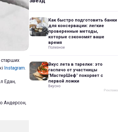
звезд
Как быстро подготовить банки
для консервации: легкие
проверенные методы,
которые сэкономят ваше
время
Полезное
х старших
Вкус лета в тарелке: это
жі
Instagram
.
гаспачо от участницы
"МастерШеф" покоряет с
первой ложки
л Едан,
Вкусно
о Андерсон,