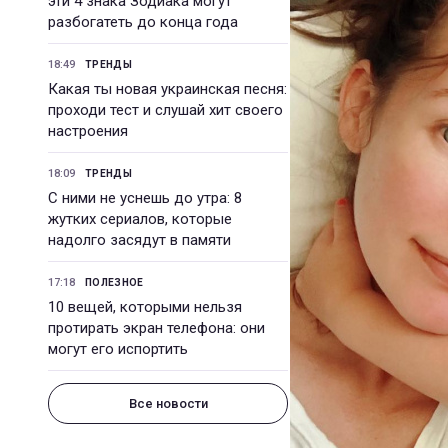
эти 4 знака Зодиака могут
разбогатеть до конца года
18:49
ТРЕНДЫ
Какая ты новая украинская песня:
проходи тест и слушай хит своего
настроения
18:09
ТРЕНДЫ
С ними не уснешь до утра: 8
жутких сериалов, которые
надолго засядут в памяти
17:18
ПОЛЕЗНОЕ
10 вещей, которыми нельзя
протирать экран телефона: они
могут его испортить
Все новости