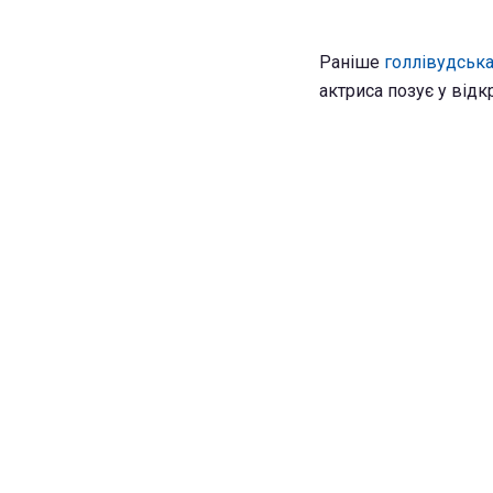
Раніше
голлівудська
актриса позує у відк