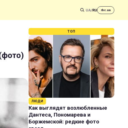
UA
/
RU
rbc.ua
ТОП
 (фото)
ЛЮДИ
Как выглядят возлюбленные
Дантеса, Пономарева и
Боржемской: редкие фото