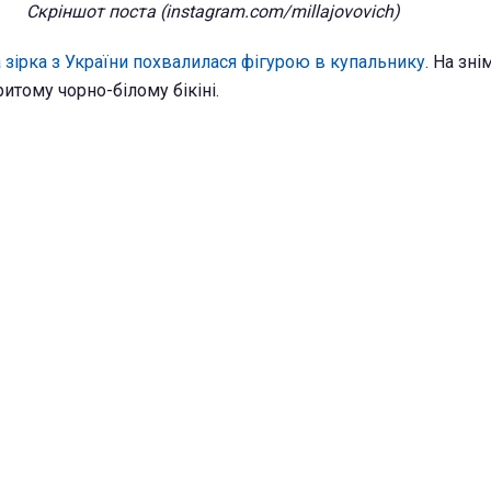
Скріншот поста (instagram.com/millajovovich)
 зірка з України похвалилася фігурою в купальнику
. На зні
ритому чорно-білому бікіні.