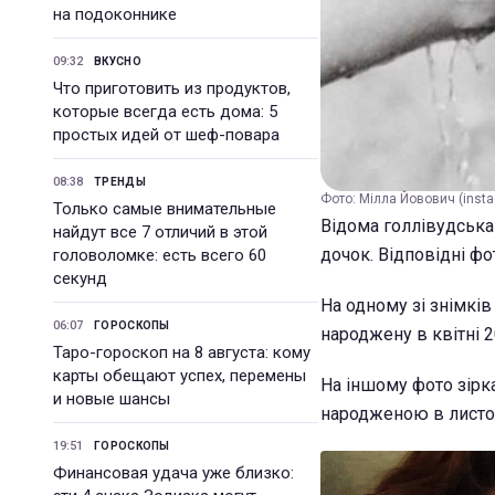
на подоконнике
09:32
ВКУСНО
Что приготовить из продуктов,
которые всегда есть дома: 5
простых идей от шеф-повара
08:38
ТРЕНДЫ
Фото: Мілла Йовович (insta
Только самые внимательные
Відома голлівудська
найдут все 7 отличий в этой
дочок. Відповідні фо
головоломке: есть всего 60
секунд
На одному зі знімків
06:07
ГОРОСКОПЫ
народжену в квітні 2
Таро-гороскоп на 8 августа: кому
карты обещают успех, перемены
На іншому фото зірк
и новые шансы
народженою в листоп
19:51
ГОРОСКОПЫ
Финансовая удача уже близко: