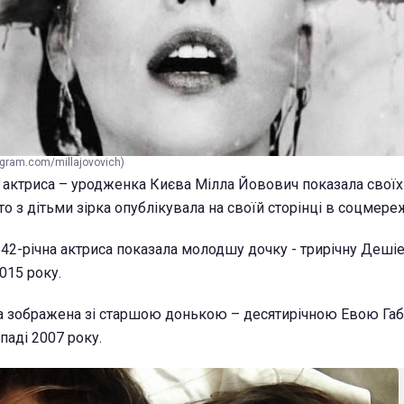
gram.com/millajovovich)
 актриса – уродженка Києва Мілла Йовович показала свої
то з дітьми зірка опублікувала на своїй сторінці в соцмере
 42-річна актриса показала молодшу дочку - трирічну Дешіе
015 року.
а зображена зі старшою донькою – десятирічною Евою Габ
аді 2007 року.