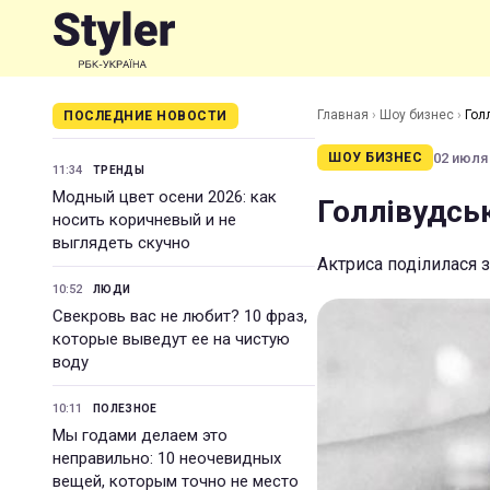
Главная
›
Шоу бизнес
›
Гол
ПОСЛЕДНИЕ НОВОСТИ
02 июля 
ШОУ БИЗНЕС
11:34
ТРЕНДЫ
Модный цвет осени 2026: как
Голлівудськ
носить коричневый и не
выглядеть скучно
Актриса поділилася
10:52
ЛЮДИ
Свекровь вас не любит? 10 фраз,
которые выведут ее на чистую
воду
10:11
ПОЛЕЗНОЕ
Мы годами делаем это
неправильно: 10 неочевидных
вещей, которым точно не место