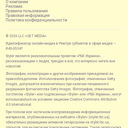
О компании
Реклама
Правила пользования
Правовая информация
Политика конфиденциальности
© 2026 LLC «UBT MEDIA»
Идентификатор онлайн-медиа в Реестре субъектов в сфере медиа —
R40-05347
Styler является развлекательным проектом «РБК-Украина»,
рассказывающим о людях, трендах и всё, что интересно читать вне
новостей.
Фотографии, иллюстрации и другие изображения принадлежат их
правообладателям. Использование фотографий, отмеченных Getty
Images, допускается исключительно при наличии письменного
разрешения фотоагентства Getty Images. Фотографии, отмеченные
логотипом «Styler» или подписанные «Styler» или «РБК-Украина», могут
использоваться на условиях лицензии Creative Commons Attribution
4.0 International.
При полном или частичном воспроизведении информационных
материалов, опубликованных на вебсайте «Styler» (styler.rbc.ua),
обязательно размещение активной гиперссылки на styler.rbc.ua,
открытой для индексации поисковыми системами. Такая гиперссылка