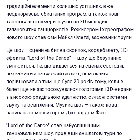
традиційні елементи колишніх успішних, вже
неодноразово обкатаних програм, а також нові
танцювальні номери, з участю 30 молодих
талановитих танцюристів. Режисером і хореографом
нового шоу став сам Майкл Флетлі, засновник трупи.
Це шоу – сценічна битва скрипок, кордебалету, 3D-
ефектів. "Lord of the Dance" — шоу, що безупинно
змінюється. Те, що видається на сценах сьогодні,
незважаючи на схожий сюжет, неможливо
порівнювати з тим, що було 20 років тому, коли в
балеті ще не застосовувалися голограми і 3D-екрани
з високою роздільною здатністю, сучасні системи
звуку та освітлення. Музика шоу – також нова,
написана композитором Джерардом Фахі.
"Lord of the Dance" став найуспішнішим
танцювальним шоу, провівши аншлагові тури по