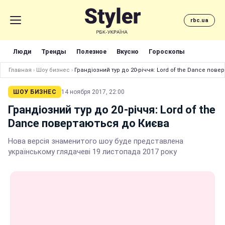
rbc.ua
Люди
Тренды
Полезное
Вкусно
Гороскопы
Главная
›
Шоу бизнес
›
Грандіозний тур до 20-річчя: Lord of the Dance пов
ШОУ БИЗНЕС
14 ноября 2017, 22:00
Грандіозний тур до 20-річчя: Lord of the
Dance повертаються до Києва
Нова версія знаменитого шоу буде представлена
українському глядачеві 19 листопада 2017 року