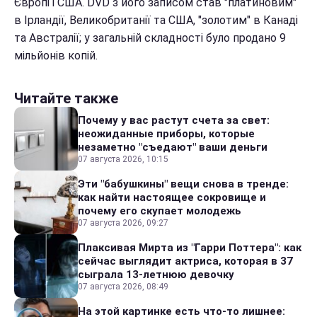
Європі і США. DVD з його записом став "платиновим"
в Ірландії, Великобританії та США, "золотим" в Канаді
та Австралії; у загальній складності було продано 9
мільйонів копій.
Читайте также
Почему у вас растут счета за свет:
неожиданные приборы, которые
незаметно "съедают" ваши деньги
07 августа 2026, 10:15
Эти "бабушкины" вещи снова в тренде:
как найти настоящее сокровище и
почему его скупает молодежь
07 августа 2026, 09:27
Плаксивая Мирта из "Гарри Поттера": как
сейчас выглядит актриса, которая в 37
сыграла 13-летнюю девочку
07 августа 2026, 08:49
На этой картинке есть что-то лишнее: