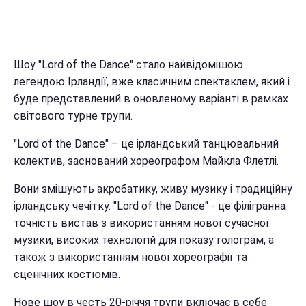
Шоу "Lord of the Dance" стало найвідомішою
легендою Ірландії, вже класичним спектаклем, який і
буде представлений в оновленому варіанті в рамках
світового турне трупи.
"Lord of the Dance" – це ірландський танцювальний
колектив, заснований хореографом Майкла Флетлі.
Вони змішують акробатику, живу музику і традиційну
ірландську чечітку. "Lord of the Dance" - це філігранна
точність вистав з використанням нової сучасної
музики, високих технологій для показу голограм, а
також з використанням нової хореографії та
сценічних костюмів.
Нове шоу в честь 20-річчя трупи включає в себе