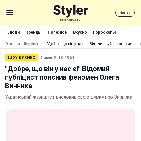
rbc.ua
Люди
Тренды
Полезное
Вкусно
Гороскопы
Главная
›
Шоу бизнес
›
"Добре, що він у нас є!" Відомий публіцист поясни
ШОУ БИЗНЕС
06 июля 2018, 19:51
"Добре, що він у нас є!" Відомий
публіцист пояснив феномен Олега
Винника
Український журналіст висловив свою думку про Винника