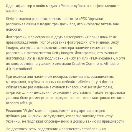
Идентификатор онлайн-медиа в Реестре субъектов в сфере медиа —
R40-05347
Styler является развлекательным проектом «РБК-Украина»,
рассказывающим о людях, трендах и всё, что интересно читать вне
новостей.
Фотографии, иллюстрации и другие изображения принадлежат их
правообладателям. Использование фотографий, отмеченных Getty
Images, допускается исключительно при наличии письменного
разрешения фотоагентства Getty Images. Фотографии, отмеченные
логотипом «Styler» или подписанные «Styler» или «РБК-Украина», могут
использоваться на условиях лицензии Creative Commons Attribution
4.0 International.
При полном или частичном воспроизведении информационных
материалов, опубликованных на вебсайте «Styler» (styler.rbc.ua),
обязательно размещение активной гиперссылки на styler.rbc.ua,
открытой для индексации поисковыми системами. Такая гиперссылка
должна быть размещена непосредственно в тексте материала не ниже
второго абзаца.
Редакция "Styler" может не разделять точку зрения авторов
публикаций. Оценочные суждения, согласно законодательству
Украины, не подлежат опровержению и доказыванию их правдивости.
За достоверность, содержание и соответствие требованиям