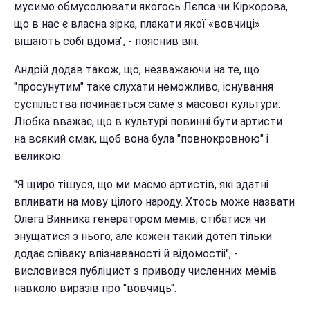
мусимо обмусолювати якогось Лєпса чи Кіркорова,
що в нас є власна зірка, плакати якої «вовчиці»
вішають собі вдома", - пояснив він.
Андрій додав також, що, незважаючи на те, що
"просунутим" таке слухати неможливо, існування
суспільства починається саме з масової культури.
Любка вважає, що в культурі повинні бути артисти
на всякий смак, щоб вона була "повнокровною" і
великою.
"Я щиро тішуся, що ми маємо артистів, які здатні
впливати на мову цілого народу. Хтось може назвати
Олега Винника генератором мемів, стібатися чи
знущатися з нього, але кожен такий дотеп тільки
додає співаку впізнаваності й відомостіі", -
висловився публіцист з приводу численних мемів
навколо виразів про "вовчиць".