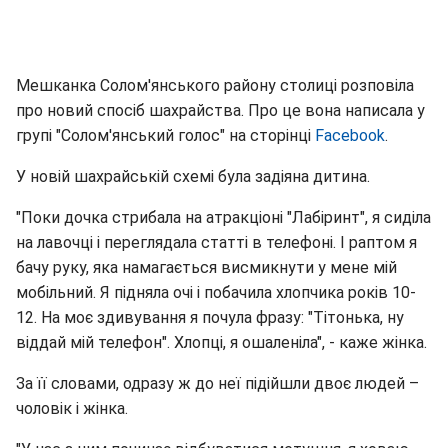
Мешканка Солом'янського району столиці розповіла
про новий спосіб шахрайства. Про це вона написала у
групі "Солом'янський голос" на сторінці
Facebook
.
У новій шахрайській схемі була задіяна дитина.
"Поки дочка стрибала на атракціоні "Лабіринт", я сиділа
на лавочці і переглядала статті в телефоні. І раптом я
бачу руку, яка намагається висмикнути у мене мій
мобільний. Я підняла очі і побачила хлопчика років 10-
12. На моє здивування я почула фразу: "Тітонька, ну
віддай мій телефон". Хлопці, я ошаленіла", - каже жінка.
За її словами, одразу ж до неї підійшли двоє людей –
чоловік і жінка.