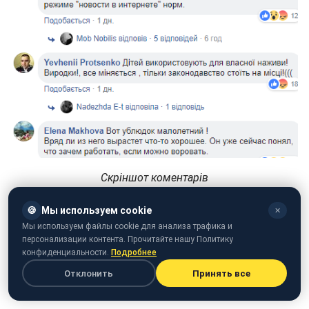
Скріншот коментарів
(facebook.com/groups/Solomyansky.golos)
🍪
Мы используем cookie
✕
Раніше в мережі розповіли про
патрульных-шахраїв
Мы используем файлы cookie для анализа трафика и
на дорогах.
персонализации контента. Прочитайте нашу Политику
конфиденциальности.
Подробнее
Отклонить
Принять все