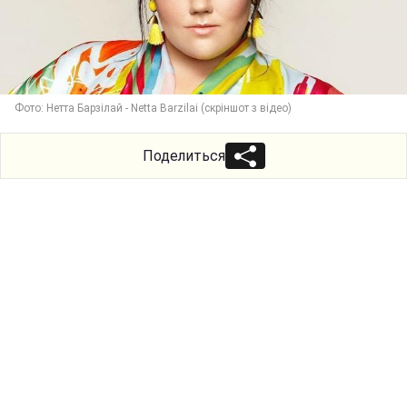
Фото: Нетта Барзілай - Netta Barzilai (скріншот з відео)
Поделиться