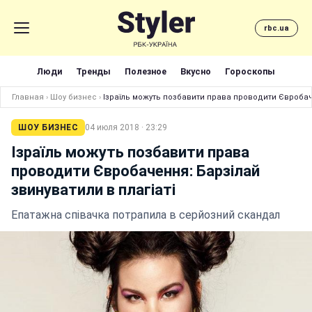
rbc.ua
Люди
Тренды
Полезное
Вкусно
Гороскопы
Главная
›
Шоу бизнес
›
Ізраїль можуть позбавити права проводити Євробаче
ШОУ БИЗНЕС
04 июля 2018 · 23:29
Ізраїль можуть позбавити права
проводити Євробачення: Барзілай
звинуватили в плагіаті
Епатажна співачка потрапила в серйозний скандал