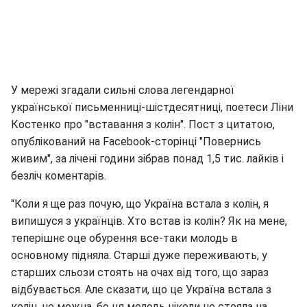
У мережі згадали сильні слова легендарної
української письменниці-шістдесятниці, поетеси Ліни
Костенко про "вставання з колін". Пост з цитатою,
опублікований на Facebook-сторінці "Повернись
живим", за лічені години зібрав понад 1,5 тис. лайків і
безліч коментарів.
"Коли я ще раз почую, що Україна встала з колін, я
випишуся з українців. Хто встав із колін? Як на мене,
теперішнє оце обурення все-таки молодь в
основному підняла. Старші дуже переживають, у
старших сльози стоять на очах від того, що зараз
відбувається. Але сказати, що це Україна встала з
колін, не можна, бо ця молодь ніколи не стояла на