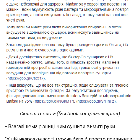
Скріншот поста (facebook.com/ulanasuprun)
- Взагалі нема різниці, чим сушити вимиті руки.
"У цій незрозумілості можна було б просто припинити