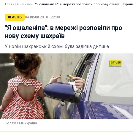
Главная
›
Жизнь
›
"Я ошаленіла": в мережі розповіли про нову схему шахраїв
ЖИЗНЬ
04 июля 2018 · 22:00
"Я ошаленіла": в мережі розповіли про
нову схему шахраїв
У новій шахрайській схемі була задіяна дитина
Колаж РБК-Україна