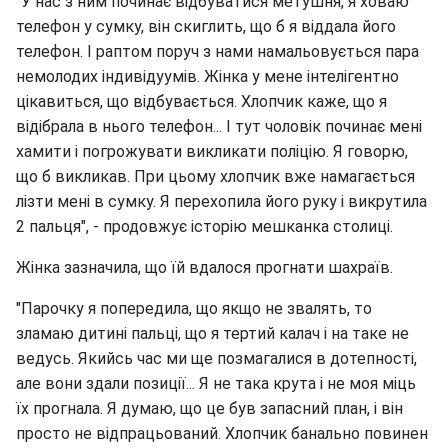
"У нас з ним починає відбуватися метушня, я ховаю
телефон у сумку, він скиглить, що б я віддала його
телефон. І раптом поруч з нами намальовується пара
немолодих індивідуумів. Жінка у мене інтелігентно
цікавиться, що відбувається. Хлопчик каже, що я
відібрала в нього телефон... І тут чоловік починає мені
хамити і погрожувати викликати поліцію. Я говорю,
що б викликав. При цьому хлопчик вже намагається
лізти мені в сумку. Я перехопила його руку і викрутила
2 пальця", - продовжує історію мешканка столиці.
Жінка зазначила, що їй вдалося прогнати шахраїв.
"Парочку я попередила, що якщо не звалять, то
зламаю дитині пальці, що я тертий калач і на таке не
ведусь. Якийсь час ми ще позмагалися в дотепності,
але вони здали позиції... Я не така крута і не моя міць
їх прогнала. Я думаю, що це був запасний план, і він
просто не відпрацьований. Хлопчик банально повинен