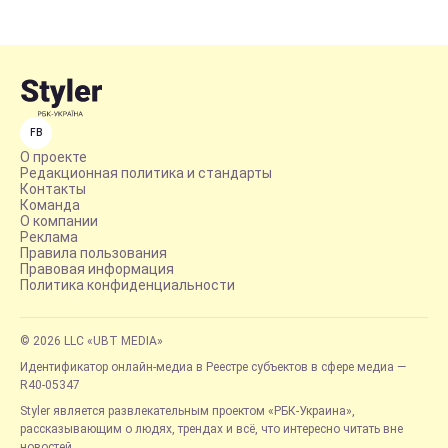
FB
О проекте
Редакционная политика и стандарты
Контакты
Команда
О компании
Реклама
Правила пользования
Правовая информация
Политика конфиденциальности
© 2026 LLC «UBT MEDIA»
Идентификатор онлайн-медиа в Реестре субъектов в сфере медиа —
R40-05347
Styler является развлекательным проектом «РБК-Украина»,
рассказывающим о людях, трендах и всё, что интересно читать вне
новостей.