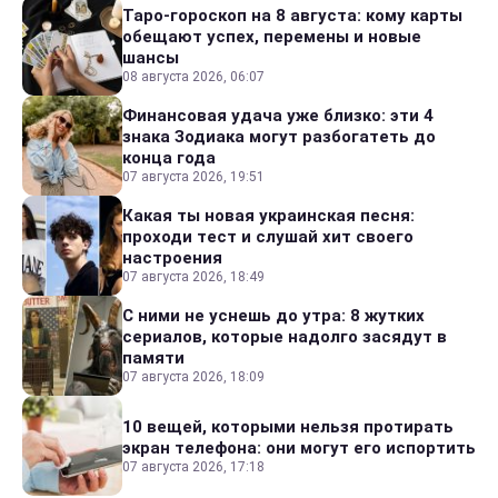
Таро-гороскоп на 8 августа: кому карты
обещают успех, перемены и новые
шансы
08 августа 2026, 06:07
Финансовая удача уже близко: эти 4
знака Зодиака могут разбогатеть до
конца года
07 августа 2026, 19:51
Какая ты новая украинская песня:
проходи тест и слушай хит своего
настроения
07 августа 2026, 18:49
С ними не уснешь до утра: 8 жутких
сериалов, которые надолго засядут в
памяти
07 августа 2026, 18:09
10 вещей, которыми нельзя протирать
экран телефона: они могут его испортить
07 августа 2026, 17:18