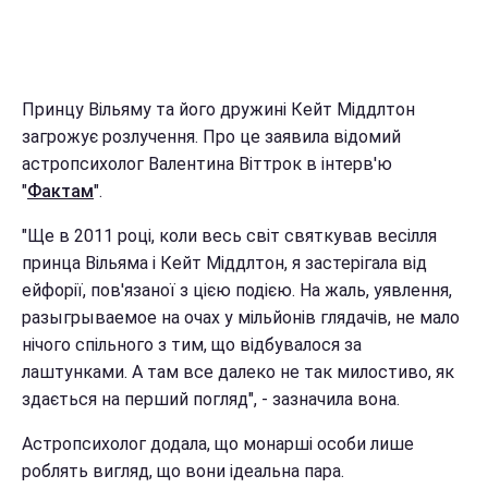
Принцу Вільяму та його дружині Кейт Міддлтон
загрожує розлучення. Про це заявила відомий
астропсихолог Валентина Віттрок в інтерв'ю
"
Фактам
".
"Ще в 2011 році, коли весь світ святкував весілля
принца Вільяма і Кейт Міддлтон, я застерігала від
ейфорії, пов'язаної з цією подією. На жаль, уявлення,
разыгрываемое на очах у мільйонів глядачів, не мало
нічого спільного з тим, що відбувалося за
лаштунками. А там все далеко не так милостиво, як
здається на перший погляд", - зазначила вона.
Астропсихолог додала, що монарші особи лише
роблять вигляд, що вони ідеальна пара.