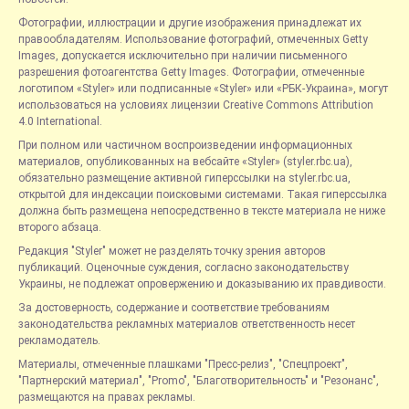
Фотографии, иллюстрации и другие изображения принадлежат их
правообладателям. Использование фотографий, отмеченных Getty
Images, допускается исключительно при наличии письменного
разрешения фотоагентства Getty Images. Фотографии, отмеченные
логотипом «Styler» или подписанные «Styler» или «РБК-Украина», могут
использоваться на условиях лицензии Creative Commons Attribution
4.0 International.
При полном или частичном воспроизведении информационных
материалов, опубликованных на вебсайте «Styler» (styler.rbc.ua),
обязательно размещение активной гиперссылки на styler.rbc.ua,
открытой для индексации поисковыми системами. Такая гиперссылка
должна быть размещена непосредственно в тексте материала не ниже
второго абзаца.
Редакция "Styler" может не разделять точку зрения авторов
публикаций. Оценочные суждения, согласно законодательству
Украины, не подлежат опровержению и доказыванию их правдивости.
За достоверность, содержание и соответствие требованиям
законодательства рекламных материалов ответственность несет
рекламодатель.
Материалы, отмеченные плашками "Пресс-релиз", "Спецпроект",
"Партнерский материал", "Promo", "Благотворительность" и "Резонанс",
размещаются на правах рекламы.