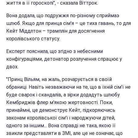
життя в її гороскопі", - сказала Віттрок.
Вона додала, що подружжя по-різному сприймаэ
шлюб. Якщо для принца сім'я – це тиха гавань, то для
Кейт Міддлтон – трамплін для досягнення
королівського статусу.
Експерт пояснила, що згідно з небесними
конфігураціями, детонатор розлучення спрацює у
двох.
"Принц Вільям, на жаль, розчарується в своїй
обраниці. Навіть незважаючи на те, що в їхній сім'ї не
буде сварок і скандалів, а зірки додадуть шлюбу
Кембриджів флер м'якою жертовності. Поки,
принаймні, це демонструє Кейт, підкоряючись
законам королівської сім'ї і народжуючи дітей,
одного за іншим... Вона справді не така, якою її
звикли представляти в ЗМІ, але це не означає, що