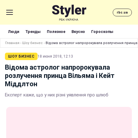
rbc.ua
Люди
Тренды
Полезное
Вкусно
Гороскопы
Главная
›
Шоу бизнес
›
Відома астролог напророкувала розлучення принца 
ШОУ БИЗНЕС
18 июня 2018, 12:13
Відома астролог напророкувала
розлучення принца Вільяма і Кейт
Міддлтон
Експерт каже, що у них різні уявлення про шлюб