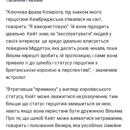
таємним і явним.
"Ключова фраза Козерога, під знаком якого
герцогиня Кембриджська з'явилася на світ,
говорить: "Я використовую". Їй вона підходить
ідеально: Кейт знає, як "експлуатувати" людей у
своїх інтересах: це кредо ідеально вписується
поведінка Міддлтон, яка десять років чекала, поки
Вільям нарешті зробить їй пропозицію, і саме вона
привело її до шлюбу і статусу герцогині з
британською короною в перспективі", - зазначила
астролог.
"Втративши "приманку" у вигляді королівського
статусу, Кейт може зважитися на розлучення, тим
більше що статус герцогині залишиться за нею,
навіть якщо вона перестане бути дружиною Вільяма.
Про те, що шлюб Кейт може виявитися нетривалим,
говорить і положення Венери, яка уособлює сімейне