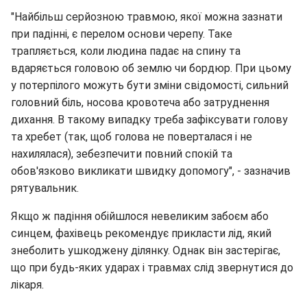
"Найбiльш серйозною травмою, якої можна зазнати
при падiннi, є перелом основи черепу. Таке
трапляється, коли людина падає на спину та
вдаряється головою об землю чи бордюр. При цьому
у потерпiлого можуть бути змiни свiдомостi, сильний
головний бiль, носова кровотеча або затруднення
дихання. В такому випадку треба зафiксувати голову
та хребет (так, щоб голова не поверталася i не
нахилялася), зебезпечити повний спокiй та
обов'язково викликати швидку допомогу", - зазначив
рятувальник.
Якщо ж падіння обійшлося невеликим забоєм або
синцем, фахівець рекомендує прикласти лід, який
знеболить ушкоджену ділянку. Однак він застерігає,
що при будь-яких ударах і травмах слід звернутися до
лікаря.