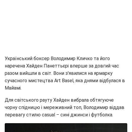
Український боксер Володимир Кличко та його
наречена Хайден Панеттьєрі вперше за довгий час
разом вийшли в світ. Вони з'явилися на ярмарку
сучасного мистецтва Art Basel, яка днями відбулася в
Майамі.
Для світського рауту Хайден вибрала обтягуючe
чорну спідницю і мереживний топ, Володимир віддав
перевагу стилю casual – сині джинси і футболка.