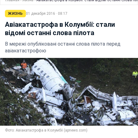
Главная
›
Жизнь
›
Авіакатастрофа в Колумбії: стали відомі останні слова пі
ЖИЗНЬ
01 декабря 2016 · 08:17
Авіакатастрофа в Колумбії: стали
відомі останні слова пілота
В мережі опубліковані останні слова пілота перед
авіакатастрофою
Фото: Авіакатастрофа в Колумбії (apnews.com)