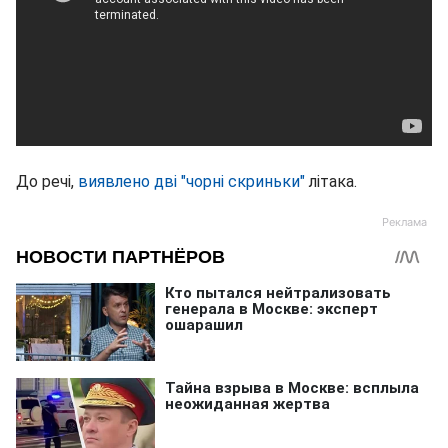
До речі,
виявлено дві "чорні скриньки"
літака.