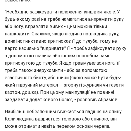
"Необхідно зафіксувати положення кінцівки, яке є. У
будь-якому разі не треба намагатися випрямити руку
або ногу, вправляти вивих - цим можна тільки
нашкодити. Скажімо, якщо людина пошкодила руку,
вона інстинктивно притискає її до тулуба, тому не
варто насильно "відривати" її - треба зафіксувати руку
з допомогою шалика або іншим способом саме
притиснутою до тулуба. Якщо травмувалася нога, її
треба також знерухомити - або за допомогою
еластичного бинту, або шини (якою може бути будь-
який пiдручний матерiал -- згорнутi журнали чи газети,
картон, дошка). При цьому манiпуляцiї не повиннi
завдавати додаткового болю", - розповів Абрамов.
Найбільш небезпечним вважається падіння на спину.
Коли людина вдаряється головою або спиною, він
може отримати навіть перелом основи черепа.