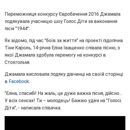
Переможниця конкурсу Євробачення 2016 Джамала
подякувала учасницю шоу Голос.Діти за виконання
пісні "1944".
Як відомо, під час "боїв за життя" на проекті підопічна
Тіни Кароль, 14-річна Еліна Іващенко співала пісню, з
якої Джамала здобула перемогу на конкурсі в
Стокгольмі.
Джамала висловила подяку дівчинці на своїй сторінці
в
Facebook.
"Еліна, спасибі! На жаль, це дуже важка пісня, дійсно...
У всіх сенсах! Ти – молодець! Бажаю удачі на "Голосі.
Діти", - написала співачка.