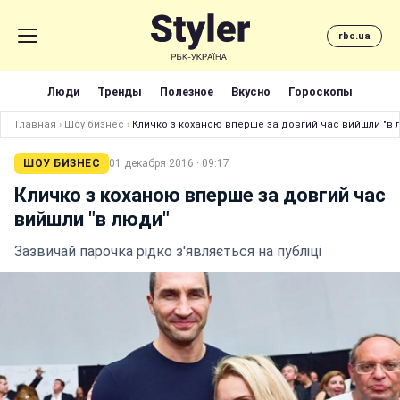
rbc.ua
Люди
Тренды
Полезное
Вкусно
Гороскопы
Главная
›
Шоу бизнес
›
Кличко з коханою вперше за довгий час вийшли "в 
ШОУ БИЗНЕС
01 декабря 2016 · 09:17
Кличко з коханою вперше за довгий час
вийшли "в люди"
Зазвичай парочка рідко з'являється на публіці