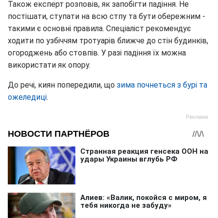
Також експерт розповів, як запобігти падіння. Не
постішати, ступати на всю стпу та бути обережним -
такими є основні правила. Спеціаліст рекомендує
ходити по узбіччям тротуарів ближче до стін будинків,
огороджень або стовпів. У разі падіння їх можна
використати як опору.
До речі, киян попередили, що
зима почнеться з бурі та
ожеледиці
.