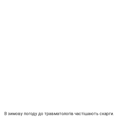
В зимову погоду до травматологів частішають скарги.