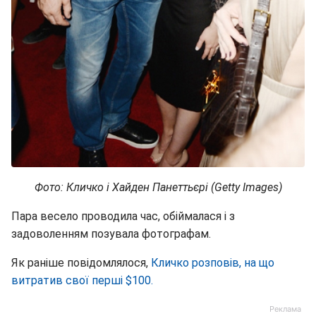
Фото: Кличко і Хайден Панеттьєрі (Getty Images)
Пара весело проводила час, обіймалася і з
задоволенням позувала фотографам.
Як раніше повідомлялося,
Кличко розповів, на що
витратив свої перші $100.