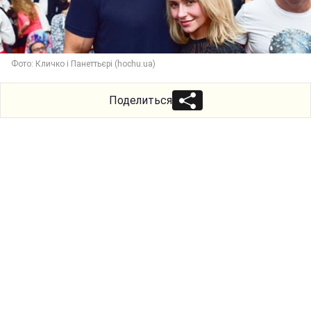
Фото: Кличко і Панеттьєрі (hochu.ua)
Поделиться