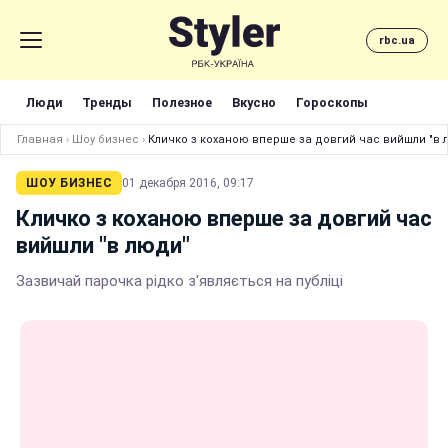
rbc.ua
Люди
Тренды
Полезное
Вкусно
Гороскопы
Главная
›
Шоу бизнес
›
Кличко з коханою вперше за довгий час вийшли "в 
ШОУ БИЗНЕС
01 декабря 2016, 09:17
Кличко з коханою вперше за довгий час
вийшли "в люди"
Зазвичай парочка рідко з'являється на публіці