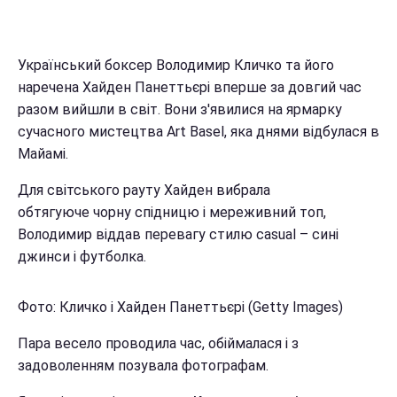
Український боксер Володимир Кличко та його
наречена Хайден Панеттьєрі вперше за довгий час
разом вийшли в світ. Вони з'явилися на ярмарку
сучасного мистецтва Art Basel, яка днями відбулася в
Майамі.
Для світського рауту Хайден вибрала
обтягуючe чорну спідницю і мереживний топ,
Володимир віддав перевагу стилю casual – сині
джинси і футболка.
Фото: Кличко і Хайден Панеттьєрі (Getty Images)
Пара весело проводила час, обіймалася і з
задоволенням позувала фотографам.