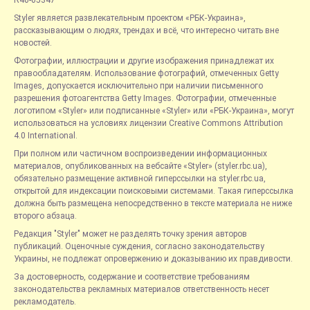
R40-05347
Styler является развлекательным проектом «РБК-Украина»,
рассказывающим о людях, трендах и всё, что интересно читать вне
новостей.
Фотографии, иллюстрации и другие изображения принадлежат их
правообладателям. Использование фотографий, отмеченных Getty
Images, допускается исключительно при наличии письменного
разрешения фотоагентства Getty Images. Фотографии, отмеченные
логотипом «Styler» или подписанные «Styler» или «РБК-Украина», могут
использоваться на условиях лицензии Creative Commons Attribution
4.0 International.
При полном или частичном воспроизведении информационных
материалов, опубликованных на вебсайте «Styler» (styler.rbc.ua),
обязательно размещение активной гиперссылки на styler.rbc.ua,
открытой для индексации поисковыми системами. Такая гиперссылка
должна быть размещена непосредственно в тексте материала не ниже
второго абзаца.
Редакция "Styler" может не разделять точку зрения авторов
публикаций. Оценочные суждения, согласно законодательству
Украины, не подлежат опровержению и доказыванию их правдивости.
За достоверность, содержание и соответствие требованиям
законодательства рекламных материалов ответственность несет
рекламодатель.