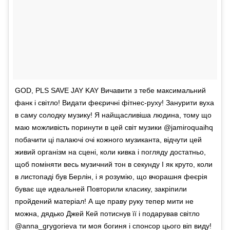
GOD, PLS SAVE JAY KAY Вичавити з тебе максимальний
фанк і світло! Видати феєричні фітнес-руху! Занурити вуха
в саму солодку музику! Я найщасливіша людина, тому що
маю можливість поринути в цей світ музики @jamiroquaihq
побачити ці палаючі очі кожного музиканта, відчути цей
живий організм на сцені, коли кивка і погляду достатньо,
щоб поміняти весь музичний тон в секунду І як круто, коли
в листопаді був Берлін, і я розумію, що вчорашня феєрія
буває ще идеальней Повторили класику, закріпили
пройдений матеріал! А ще праву руку тепер мити не
можна, дядько Джей Кей потиснув її і подарував світло
@anna_grygorieva ти моя богиня і спонсор цього віп виду!