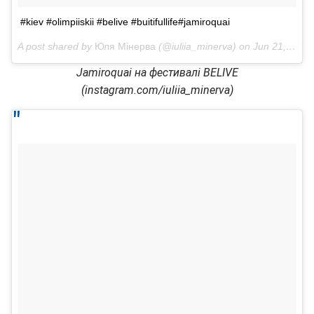
#kiev #olimpiiskii #belive #buitifullife#jamiroquai
A post shared by
Юля Мінерва
(@iuliia_minerva) on
Jun 21, 2018 at 12:37pm PDT
Jamiroquai на фестивалі BELIVE
(instagram.com/iuliia_minerva)