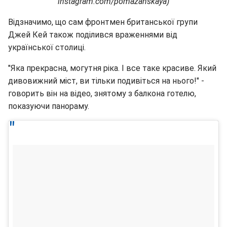
instagram.com/pomazanskaya)
Відзначимо, що сам фронтмен британської групи
Джей Кей також поділився враженнями від
української столиці.
"Яка прекрасна, могутня ріка. І все таке красиве. Який
дивовижний міст, ви тільки подивіться на нього!" -
говорить він на відео, знятому з балкона готелю,
показуючи панораму.