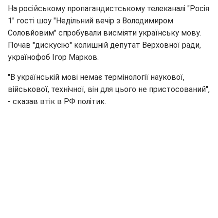
На російському пропагандистському телеканалі "Росія
1" гості шоу "Недільний вечір з Володимиром
Соловйовим" спробували висміяти українську мову.
Почав "дискусію" колишній депутат Верховної ради,
українофоб Ігор Марков.
"В українській мові немає термінології наукової,
військової, технічної, він для цього не пристосований",
- сказав втік в РФ політик.