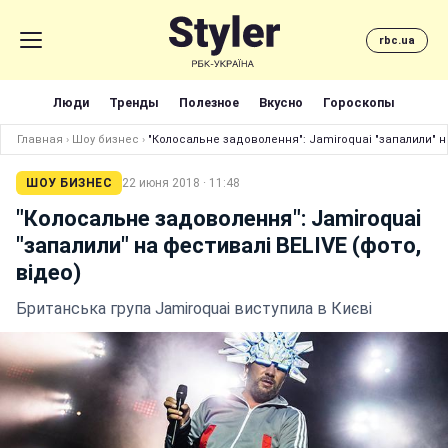
rbc.ua
Люди
Тренды
Полезное
Вкусно
Гороскопы
Главная
›
Шоу бизнес
›
"Колосальне задоволення": Jamiroquai "запалили" на
ШОУ БИЗНЕС
22 июня 2018 · 11:48
"Колосальне задоволення": Jamiroquai
"запалили" на фестивалі BELIVE (фото,
відео)
Британська група Jamiroquai виступила в Києві