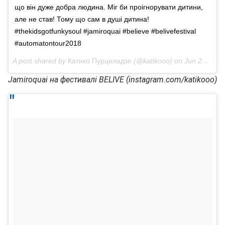
що він дуже добра людина. Міг би проігнорувати дитини,
але не став! Тому що сам в душі дитина!
#thekidsgotfunkysoul #jamiroquai #believe #belivefestival
#automatontour2018
A post shared by
Катико Пурцеладзе
(@katikooo) on
Jun 21, 2018 at 4:36pm PDT
Jamiroquai на фестивалі BELIVE (instagram.com/katikooo)