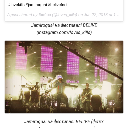
#lovekills #jamiroquai #belivefest
A post shared by
Любов
(@loves_kills) on
Jun 22, 2018 at 1:21am PDT
Jamiroquai на фестивалі BELIVE
(instagram.com/loves_kills)
Jamiroquai на фестивалі BELIVE (фото: