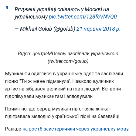
Ряджені українці співають у Москві на
українському
pic.twitter.com/128fcVNVQ0
— Mikhail Golub (@golub)
21 червня 2018 р.
Відео: центреМОсквы заспівали українською
(twitter.com/golub)
Музиканти одяглися в українську одяг та заспівали
пісню "Ти ж мене підманула". Навколо вуличних
артистів зібрався великий натовп людей. Всі вони
підспівували музикантам і аплодували.
Примітно, що серед музикантів стояла жінка і
підігравала мелодію української пісні на балалайці.
Раніше
на ростб заистеричили через українську мову
.