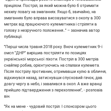
прицілом. Постріл, за який можна було б отримати
нехилу повагу на змаганнях. Якщо б, звичайно, на
змаганнях було вправа висовуватися з окопу в 300
метрах від працюючого кулеметника і стріляти в
голову з незручного положення..." – зазначив автор
публікації.
"Перші числа травня 2018 року. Вночі кулеметник 9-ї
омсп "ДНР" вирішив постріляти по позиціях
української морської піхоти. Постріл в 300 метрів
снайпер робив, орієнтуючись на спалахи кулемета.
Після пострілу противник, отримавши кулю в обличчя,
відкинувся назад, затиснувши спусковий гачок, дав
довгу чергу в небо, і завалився в окоп. А вже вранці
прийшло підтвердження з перехоплення", - розповів
він.
"Як на мене - чудовий постріл. І спонсором цього