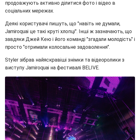
продовжують активно ділитися фото і відео в
соціальних мережах.
Деякі користувачі пишуть, що "навіть не думали,
Jamiroquai це такі круті хлопці". Інші ж зазначають, що
завдяки Джей Кею і його команді "згадали молодість" і
просто "отримали колосальне задоволення".
Styler зібрав найяскравіші знімки та відеоролики з
виступу Jamiroquai на фестивалі BELIVE.