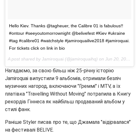
Hello Kiev. Thanks @tagheuer, the Calibre 01 is fabulous!!
#ontour #seeyoutomorrownight @belivefest #Kiev #ukraine
#tag #calibre01 #watchstyle #jamiroquailive2018 #jamiroquai.
For tickets click on link in bio
A post shared by
Jamiroquai
(@jamiroquaihq) on
Jun 20, 2018 at 8:56am PDT
Нагадаємо, за свою більш ніж 25-річну історію
Jamiroquai випустили 9 альбомів, отримали безліч
музичних нагород, включаючи "Греммі" і MTV, а їх
платівка "Travelling Without Moving" потрапила в Книгу
рекордів Гіннеса як найбільш продаваний альбом у
стилі фанк.
Раніше Styler писав про те, що Джамала "відірвалася"
на фестивалі BELIVE.