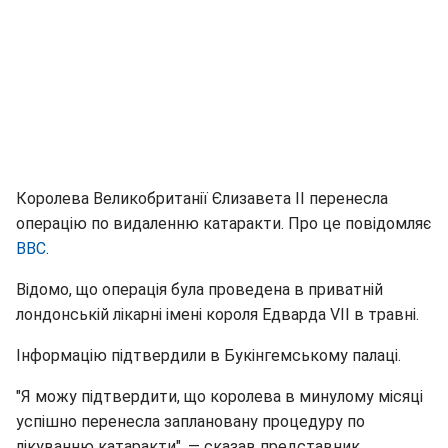
Королева Великобританії Єлизавета II перенесла
операцію по видаленню катаракти. Про це повідомляє
BBC
.
Відомо, що операція була проведена в приватній
лондонській лікарні імені короля Едварда VII в травні.
Інформацію підтвердили в Букінгемському палаці.
"Я можу підтвердити, що королева в минулому місяці
успішно перенесла заплановану процедуру по
лікуванню катаракти", — сказав представник