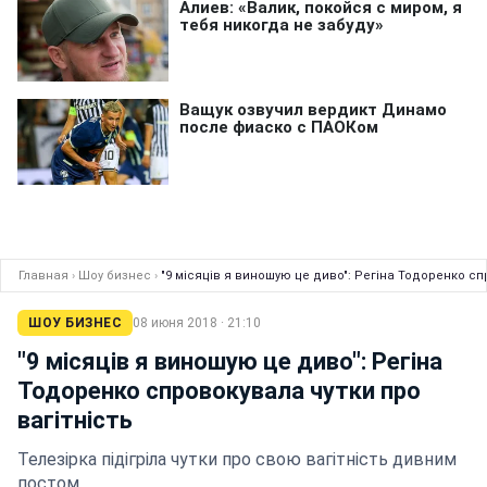
Главная
›
Шоу бизнес
›
"9 місяців я виношую це диво": Регіна Тодоренко сп
ШОУ БИЗНЕС
08 июня 2018 · 21:10
"9 місяців я виношую це диво": Регіна
Тодоренко спровокувала чутки про
вагітність
Телезірка підігріла чутки про свою вагітність дивним
постом