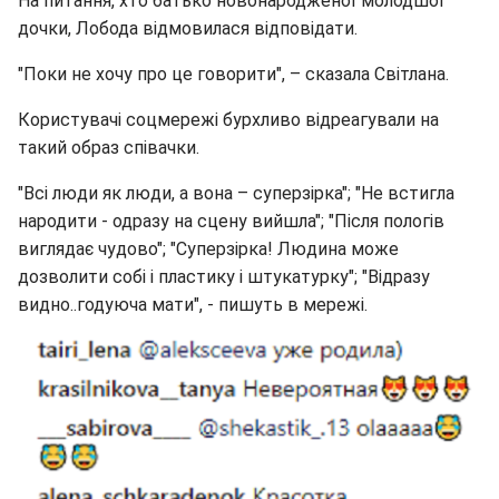
На питання, хто батько новонародженої молодшої
дочки, Лобода відмовилася відповідати.
"Поки не хочу про це говорити", – сказала Світлана.
Користувачі соцмережі бурхливо відреагували на
такий образ співачки.
"Всі люди як люди, а вона – суперзірка"; "Не встигла
народити - одразу на сцену вийшла"; "Після пологів
виглядає чудово"; "Суперзірка! Людина може
дозволити собі і пластику і штукатурку"; "Відразу
видно..годуюча мати", - пишуть в мережі.