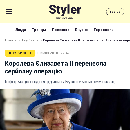
rbc.ua
Люди
Тренды
Полезное
Вкусно
Гороскопы
Главная
›
Шоу бизнес
›
Королева Єлизавета ІІ перенесла серйозну операці
ШОУ БИЗНЕС
08 июня 2018 · 22:47
Королева Єлизавета ІІ перенесла
серйозну операцію
Інформацію підтвердили в Букінгемському палаці