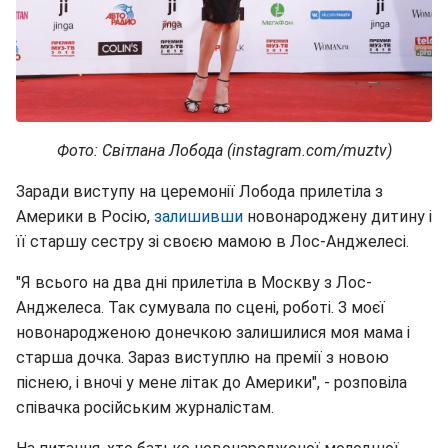
Фото: Світлана Лобода (instagram.com/muztv)
Заради виступу на церемонії Лобода прилетіла з
Америки в Росію,
залишивши
новонароджену дитину і
її старшу сестру зі своєю мамою в Лос-Анджелесі.
"Я всього на два дні прилетіла в Москву з Лос-
Анджелеса. Так сумувала по сцені, роботі. З моєї
новонародженою донечкою залишилися моя мама і
старша дочка. Зараз виступлю на премії з новою
піснею, і вночі у мене літак до Америки", - розповіла
співачка російським журналістам.