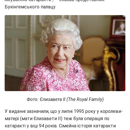
Букінгемського палацу.
Фото: Єлизавета ІІ (The Royal Family)
У виданні зазначили, що у липні 1995 року у королеви-
матері (мати Єлизавети ІІ) теж була операція по
катаракті у віці 94 років. Сімейна історія катаракти