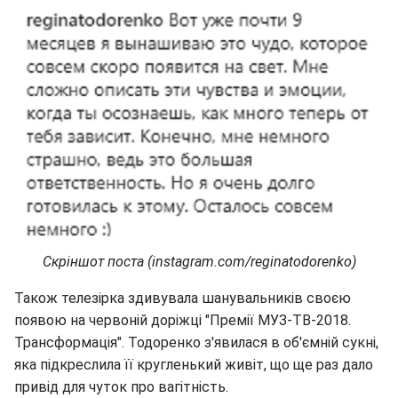
Скріншот поста (instagram.com/reginatodorenko)
Також телезірка здивувала шанувальників своєю
появою на червоній доріжці "Премії МУЗ-ТВ-2018.
Трансформація". Тодоренко з'явилася в об'ємній сукні,
яка підкреслила її кругленький живіт, що ще раз дало
привід для чуток про вагітність.