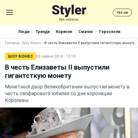
rbc.ua
Люди
Тренди
Корисне
Смачно
Гороскопи
Головна
›
Шоу бізнес
›
В честь Елизаветы II выпустили гигантсткую монету
ШОУ БІЗНЕС
03 червня 2018 · 13:19
В честь Елизаветы II выпустили
гигантсткую монету
Монетный двор Великобритании выпустил монету в
честь сапфирового юбилея со дня коронации
Королевы