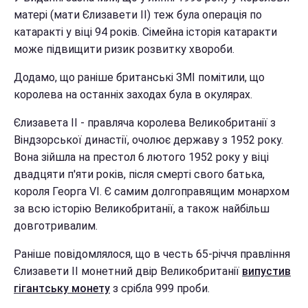
матері (мати Єлизавети ІІ) теж була операція по
катаракті у віці 94 років. Сімейна історія катаракти
може підвищити ризик розвитку хвороби.
Додамо, що раніше британські ЗМІ помітили, що
королева на останніх заходах була в окулярах.
Єлизавета II - правляча королева Великобританії з
Віндзорської династії, очолює державу з 1952 року.
Вона зійшла на престол 6 лютого 1952 року у віці
двадцяти п'яти років, після смерті свого батька,
короля Георга VI. Є самим долгоправящим монархом
за всю історію Великобританії, а також найбільш
довготривалим.
Раніше повідомлялося, що в честь 65-річчя правління
Єлизавети II монетний двір Великобританії
випустив
гігантську монету
з срібла 999 проби.