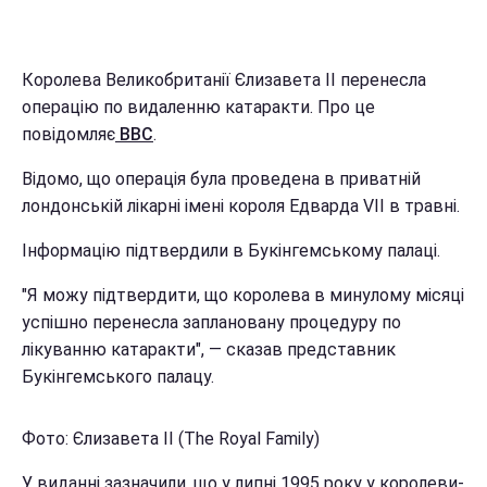
Королева Великобританії Єлизавета II перенесла
операцію по видаленню катаракти. Про це
повідомляє
BBC
.
Відомо, що операція була проведена в приватній
лондонській лікарні імені короля Едварда VII в травні.
Інформацію підтвердили в Букінгемському палаці.
"Я можу підтвердити, що королева в минулому місяці
успішно перенесла заплановану процедуру по
лікуванню катаракти", — сказав представник
Букінгемського палацу.
Фото: Єлизавета ІІ (The Royal Family)
У виданні зазначили, що у липні 1995 року у королеви-