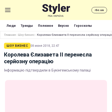
rbc.ua
Люди
Тренды
Полезное
Вкусно
Гороскопы
Главная
›
Шоу бизнес
›
Королева Єлизавета ІІ перенесла серйозну операці
ШОУ БИЗНЕС
08 июня 2018, 22:47
Королева Єлизавета ІІ перенесла
серйозну операцію
Інформацію підтвердили в Букінгемському палаці