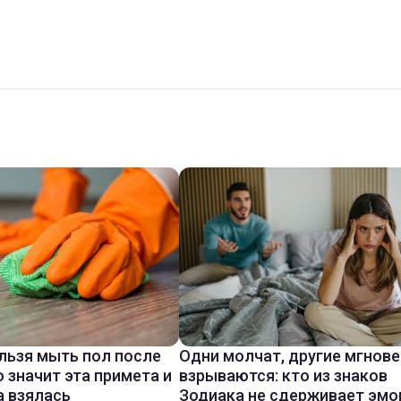
льзя мыть пол после
Одни молчат, другие мгнов
о значит эта примета и
взрываются: кто из знаков
а взялась
Зодиака не сдерживает эмо