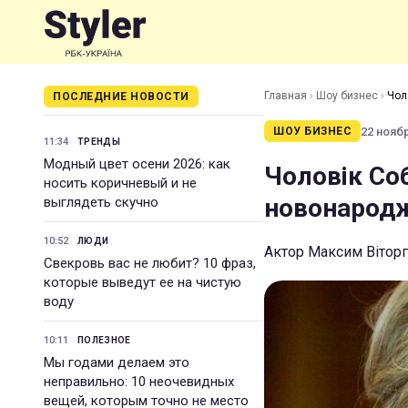
Главная
›
Шоу бизнес
›
Чол
ПОСЛЕДНИЕ НОВОСТИ
22 ноябр
ШОУ БИЗНЕС
11:34
ТРЕНДЫ
Модный цвет осени 2026: как
Чоловік Соб
носить коричневый и не
новонарод
выглядеть скучно
10:52
ЛЮДИ
Актор Максим Віторг
Свекровь вас не любит? 10 фраз,
которые выведут ее на чистую
воду
10:11
ПОЛЕЗНОЕ
Мы годами делаем это
неправильно: 10 неочевидных
вещей, которым точно не место