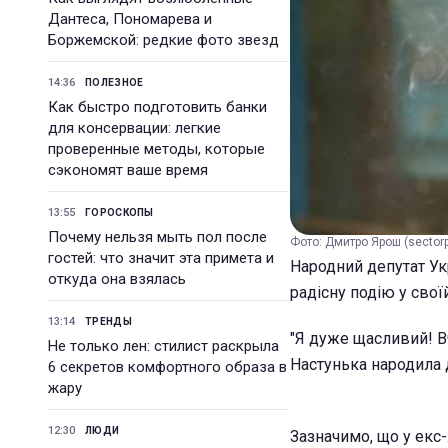
Дантеса, Пономарева и
Боржемской: редкие фото звезд
14:36
ПОЛЕЗНОЕ
Как быстро подготовить банки
для консервации: легкие
проверенные методы, которые
сэкономят ваше время
13:55
ГОРОСКОПЫ
Почему нельзя мыть пол после
Фото: Дмитро Ярош (sector
гостей: что значит эта примета и
Народний депутат Ук
откуда она взялась
радісну подію у свої
13:14
ТРЕНДЫ
"Я дуже щасливий! В
Не только лен: стилист раскрыла
Настунька народила 
6 секретов комфортного образа в
жару
12:30
ЛЮДИ
Зазначимо, що у екс-