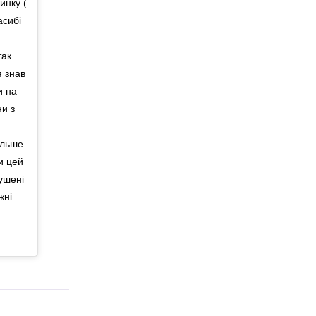
инку (
асибі
так
я знав
и на
ни з
ільше
и цей
ушені
жні