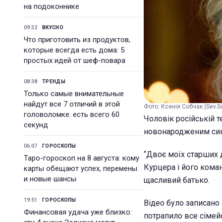
на подоконнике
09:32
ВКУСНО
Что приготовить из продуктов,
которые всегда есть дома: 5
простых идей от шеф-повара
08:38
ТРЕНДЫ
Только самые внимательные
найдут все 7 отличий в этой
Фото: Ксенія Собчак (Sev.S
головоломке: есть всего 60
Чоловік російській т
секунд
новонародженим син
06:07
ГОРОСКОПЫ
“Двоє моїх старших 
Таро-гороскоп на 8 августа: кому
Курцера і його коман
карты обещают успех, перемены
и новые шансы
щасливий батько.
19:51
ГОРОСКОПЫ
Відео було записано
Финансовая удача уже близко:
потрапило все сімей