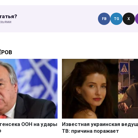
татья?
FB
TG
X
узьями