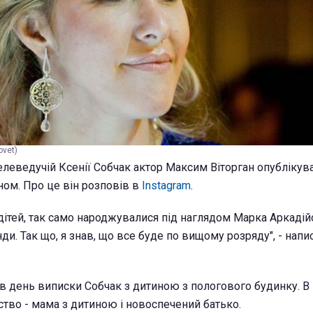
ovet)
елеведучій Ксенії Собчак актор Максим Віторган опублікув
ом. Про це він розповів в
Instagram
.
дітей, так само народжувалися під наглядом Марка Аркаді
ди. Так що, я знав, що все буде по вищому розряду", - напи
 в день виписки Собчак з дитиною з пологового будинку. В
ство - мама з дитиною і новоспечений батько.