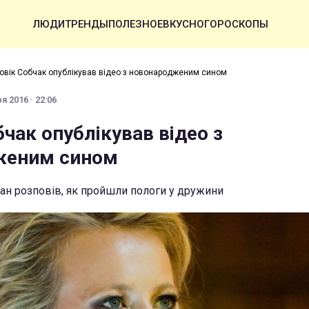
ЛЮДИ
ТРЕНДЫ
ПОЛЕЗНОЕ
ВКУСНО
ГОРОСКОПЫ
овік Собчак опублікував відео з новонародженим сином
я 2016 · 22:06
чак опублікував відео з
женим сином
ан розповів, як пройшли пологи у дружини