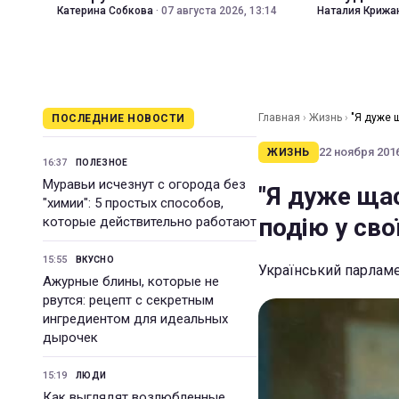
Катерина Собкова
·
07 августа 2026, 13:14
Наталия Крижа
Главная
›
Жизнь
›
"Я дуже 
ПОСЛЕДНИЕ НОВОСТИ
22 ноября 2016
ЖИЗНЬ
16:37
ПОЛЕЗНОЕ
Муравьи исчезнут с огорода без
"Я дуже ща
"химии": 5 простых способов,
подію у сво
которые действительно работают
15:55
ВКУСНО
Український парлам
Ажурные блины, которые не
рвутся: рецепт с секретным
ингредиентом для идеальных
дырочек
15:19
ЛЮДИ
Как выглядят возлюбленные