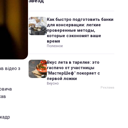
звезд
Как быстро подготовить банки
для консервации: легкие
проверенные методы,
которые сэкономят ваше
время
Полезное
Вкус лета в тарелке: это
гаспачо от участницы
ав відео з
"МастерШеф" покоряет с
первой ложки
Вкусно
йовича
сав
 кадр