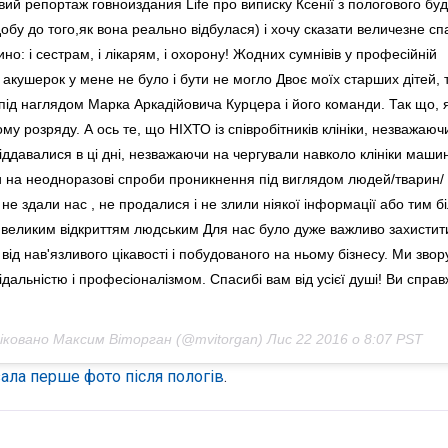
ий репортаж говноиздания Life про виписку Ксенії з пологового буд
бу до того,як вона реально відбулася) і хочу сказати величезне сп
но: і сестрам, і лікарям, і охорону! Жодних сумнівів у професійній
і акушерок у мене не було і бути не могло Двоє моїх старших дітей, 
ід наглядом Марка Аркадійовича Курцера і його команди. Так що, 
му розряду. А ось те, що НІХТО із співробітників клініки, незважаюч
іддавалися в ці дні, незважаючи на чергували навколо клініки маши
 на неодноразові спроби проникнення під виглядом людей/тварин/
 не здали нас , не продалися і не злили ніякої інформації або тим б
великим відкриттям людським Для нас було дуже важливо захистит
ід нав'язливого цікавості і побудованого на ньому бізнесу. Ми звор
дальністю і професіоналізмом. Спасибі вам від усієї душі! Ви справ
ліковано Максим Віторган (@mvitorgan)
Лис 22 2016 о 8:07 PST
ала перше фото після пологів
.