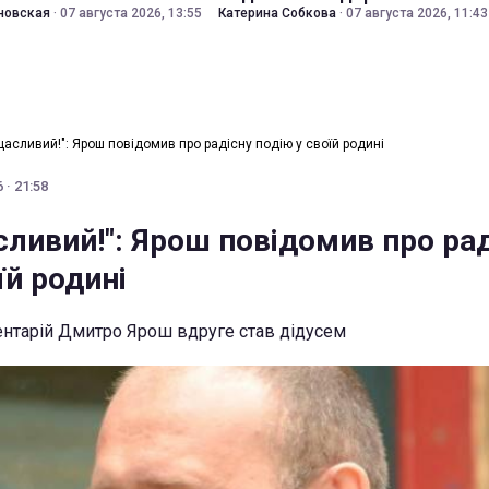
новская
·
07 августа 2026, 13:55
Катерина Собкова
·
07 августа 2026, 11:43
щасливий!": Ярош повідомив про радісну подію у своїй родині
 · 21:58
сливий!": Ярош повідомив про ра
їй родині
ентарій Дмитро Ярош вдруге став дідусем