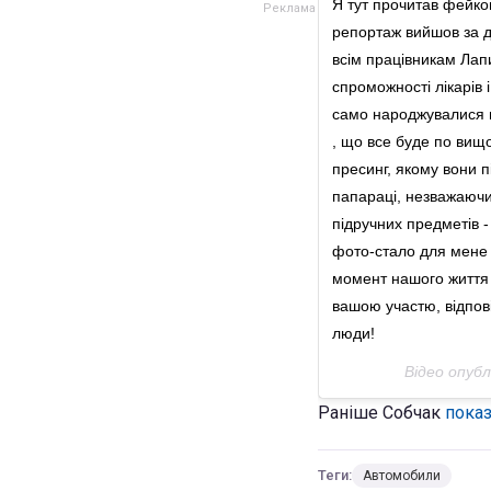
Я тут прочитав фейков
репортаж вийшов за до
всім працівникам Лапи
спроможності лікарів 
само народжувалися п
, що все буде по вищо
пресинг, якому вони п
папараці, незважаючи
підручних предметів -
фото-стало для мене 
момент нашого життя в
вашою участю, відпові
люди!
Відео опуб
Раніше Собчак
показ
Теги:
Автомобили