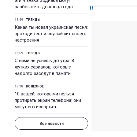
эти 4 знака Зодиака могут
разбогатеть до конца года
18:49
ТРЕНДЫ
Какая ты новая украинская песня:
проходи тест и слушай хит своего
настроения
18:09
ТРЕНДЫ
С ними не уснешь до утра: 8
жутких сериалов, которые
надолго засядут в памяти
17:18
ПОЛЕЗНОЕ
10 вещей, которыми нельзя
протирать экран телефона: они
могут его испортить
Все новости