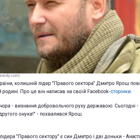
pravdy.com)
раїни, колишній лідер "Правого сектора" Дмитро Ярош по
й родині. Про це він написав на своїй Facebook-
сторінки
.
чора - визнання добровольчого руху державою. Сьогодні -
другого онука!" - похвалився Ярош.
лідера "Правого сектору" є син Дмитро і дві доньки - Анаста