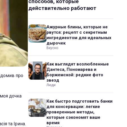
способов, которые
действительно работают
Ажурные блины, которые не
рвутся: рецепт с секретным
ингредиентом для идеальных
дырочек
Вкусно
Как выглядят возлюбленные
Дантеса, Пономарева и
Боржемской: редкие фото
відомив про
звезд
Люди
 моя дочка
Как быстро подготовить банки
для консервации: легкие
проверенные методы,
которые сэкономят ваше
время
сія та Ірина.