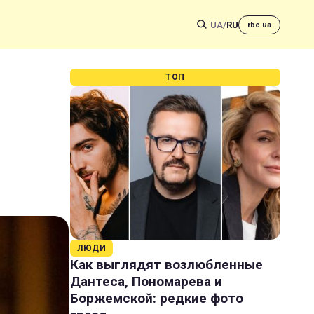
UA
/
RU
rbc.ua
ТОП
ЛЮДИ
Как выглядят возлюбленные
Дантеса, Пономарева и
Боржемской: редкие фото