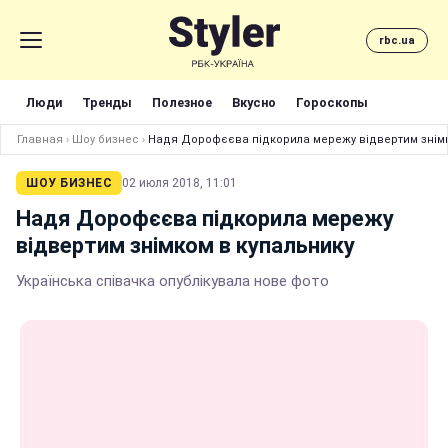
rbc.ua
Люди
Тренды
Полезное
Вкусно
Гороскопы
Главная
›
Шоу бизнес
›
Надя Дорофєєва підкорила мережу відвертим знімк
ШОУ БИЗНЕС
02 июля 2018, 11:01
Надя Дорофєєва підкорила мережу
відвертим знімком в купальнику
Українська співачка опублікувала нове фото