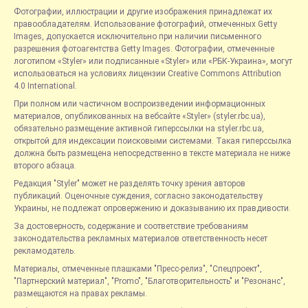
Фотографии, иллюстрации и другие изображения принадлежат их
правообладателям. Использование фотографий, отмеченных Getty
Images, допускается исключительно при наличии письменного
разрешения фотоагентства Getty Images. Фотографии, отмеченные
логотипом «Styler» или подписанные «Styler» или «РБК-Украина», могут
использоваться на условиях лицензии Creative Commons Attribution
4.0 International.
При полном или частичном воспроизведении информационных
материалов, опубликованных на вебсайте «Styler» (styler.rbc.ua),
обязательно размещение активной гиперссылки на styler.rbc.ua,
открытой для индексации поисковыми системами. Такая гиперссылка
должна быть размещена непосредственно в тексте материала не ниже
второго абзаца.
Редакция "Styler" может не разделять точку зрения авторов
публикаций. Оценочные суждения, согласно законодательству
Украины, не подлежат опровержению и доказыванию их правдивости.
За достоверность, содержание и соответствие требованиям
законодательства рекламных материалов ответственность несет
рекламодатель.
Материалы, отмеченные плашками "Пресс-релиз", "Спецпроект",
"Партнерский материал", "Promo", "Благотворительность" и "Резонанс",
размещаются на правах рекламы.