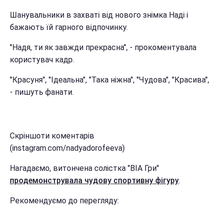
Шанувальники в захваті від нового знімка Наді і
бажають їй гарного відпочинку.
"Надя, ти як завжди прекрасна", - прокоментувала
користувач кадр.
"Красуня", "Ідеальна", "Така ніжна", "Чудова", "Красива",
- пишуть фанати.
Скріншоти коментарів
(instagram.com/nadyadorofeeva)
Нагадаємо, витончена солістка "ВІА Гри"
продемонструвала чудову спортивну фігуру
.
Рекомендуємо до перегляду: