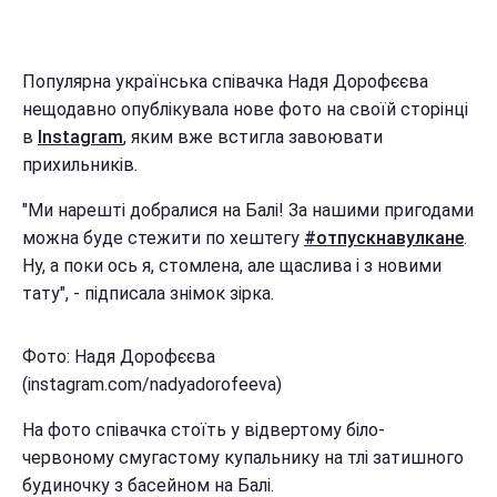
Популярна українська співачка Надя Дорофєєва
нещодавно опублікувала нове фото на своїй сторінці
в
Instagram
, яким вже встигла завоювати
прихильників.
"Ми нарешті добралися на Балі! За нашими пригодами
можна буде стежити по хештегу
#отпускнавулкане
.
Ну, а поки ось я, стомлена, але щаслива і з новими
тату", - підписала знімок зірка.
Фото: Надя Дорофєєва
(instagram.com/nadyadorofeeva)
На фото співачка стоїть у відвертому біло-
червоному смугастому купальнику на тлі затишного
будиночку з басейном на Балі.