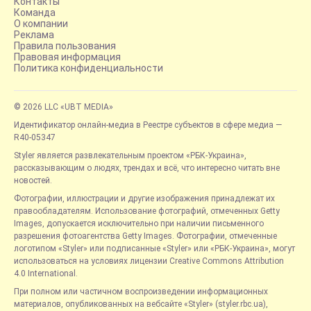
Контакты
Команда
О компании
Реклама
Правила пользования
Правовая информация
Политика конфиденциальности
© 2026 LLC «UBT MEDIA»
Идентификатор онлайн-медиа в Реестре субъектов в сфере медиа —
R40-05347
Styler является развлекательным проектом «РБК-Украина»,
рассказывающим о людях, трендах и всё, что интересно читать вне
новостей.
Фотографии, иллюстрации и другие изображения принадлежат их
правообладателям. Использование фотографий, отмеченных Getty
Images, допускается исключительно при наличии письменного
разрешения фотоагентства Getty Images. Фотографии, отмеченные
логотипом «Styler» или подписанные «Styler» или «РБК-Украина», могут
использоваться на условиях лицензии Creative Commons Attribution
4.0 International.
При полном или частичном воспроизведении информационных
материалов, опубликованных на вебсайте «Styler» (styler.rbc.ua),