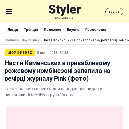
rbc.ua
Люди
Тренды
Полезное
Вкусно
Гороскопы
Главная
›
Шоу бизнес
›
Настя Каменських в привабливому рожевому комбінез
ШОУ БИЗНЕС
15 июня 2018, 20:38
Настя Каменських в привабливому
рожевому комбінезоні запалила на
вечірці журналу Pink (фото)
Також на святі в честь дня народження видання
виступили ROZHDEN і група "Агонь"