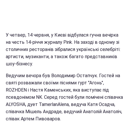
У четвер, 14 червня, у Києві відбулася гучна вечірка
на честь 14-річчя журналу Pink. На заході в одному зі
столичних ресторанів зібралися українські селебріті:
артисти, музиканти, а також багато представників
шоу-бізнесу.
Ведучим вечора був Володимир Остапчук. Гостей на
святі розважали своїми піснями гурт "Агонь",
ROZHDEN і Настя Каменських, яка виступає під
псевдонімом NK. Серед гостей були помічені співачка
ALYOSHA, дует TamerlanAlena, ведуча Катя Осадча,
співачка Мішель Андраде, ведучий Анатолій Анатоліч,
співак Артем Пивоваров.