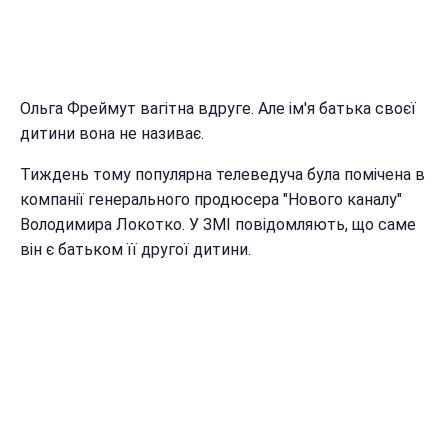
Ольга Фреймут вагітна вдруге. Але ім'я батька своєї
дитини вона не називає.
Тиждень тому популярна телеведуча була помічена в
компанії генерального продюсера "Нового каналу"
Володимира Локотко. У ЗМІ повідомляють, що саме
він є батьком її другої дитини.