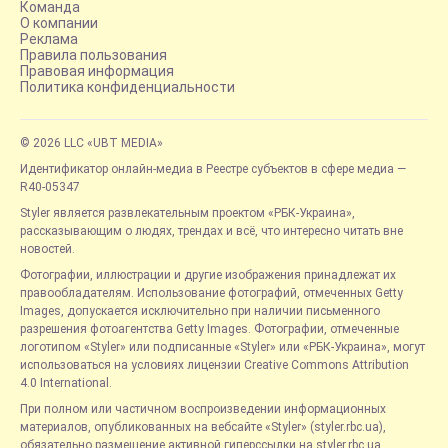
Команда
О компании
Реклама
Правила пользования
Правовая информация
Политика конфиденциальности
© 2026 LLC «UBT MEDIA»
Идентификатор онлайн-медиа в Реестре субъектов в сфере медиа —
R40-05347
Styler является развлекательным проектом «РБК-Украина»,
рассказывающим о людях, трендах и всё, что интересно читать вне
новостей.
Фотографии, иллюстрации и другие изображения принадлежат их
правообладателям. Использование фотографий, отмеченных Getty
Images, допускается исключительно при наличии письменного
разрешения фотоагентства Getty Images. Фотографии, отмеченные
логотипом «Styler» или подписанные «Styler» или «РБК-Украина», могут
использоваться на условиях лицензии Creative Commons Attribution
4.0 International.
При полном или частичном воспроизведении информационных
материалов, опубликованных на вебсайте «Styler» (styler.rbc.ua),
обязательно размещение активной гиперссылки на styler.rbc.ua,