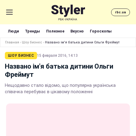
rbc.ua
Люди
Тренды
Полезное
Вкусно
Гороскопы
Главная
›
Шоу бизнес
›
Названо ім'я батька дитини Ольги Фреймут
ШОУ БИЗНЕС
15 февраля 2016, 14:13
Названо ім'я батька дитини Ольги
Фреймут
Нещодавно стало відомо, що популярна українська
співачка перебуває в цікавому положенні