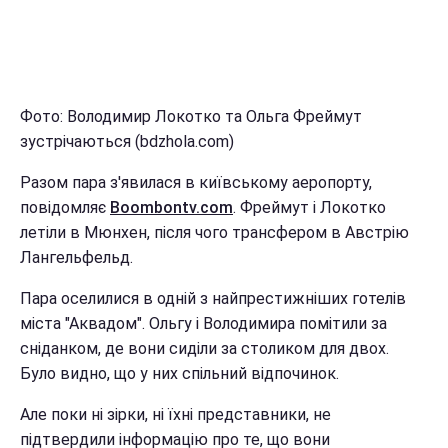
Фото: Володимир Локотко та Ольга Фреймут
зустрічаються (bdzhola.com)
Разом пара з'явилася в київському аеропорту,
повідомляє
Boombontv.com
. Фреймут і Локотко
летіли в Мюнхен, після чого трансфером в Австрію
Лангельфельд.
Пара оселилися в одній з найпрестижніших готелів
міста "Аквадом". Ольгу і Володимира помітили за
сніданком, де вони сиділи за столиком для двох.
Було видно, що у них спільний відпочинок.
Але поки ні зірки, ні їхні представники, не
підтвердили інформацію про те, що вони