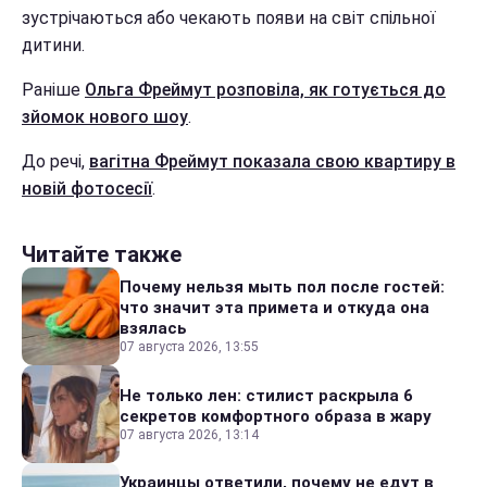
зустрічаються або чекають появи на світ спільної
дитини.
Раніше
Ольга Фреймут розповіла, як готується до
зйомок нового шоу
.
До речі,
вагітна Фреймут показала свою квартиру в
новій фотосесії
.
Читайте также
Почему нельзя мыть пол после гостей:
что значит эта примета и откуда она
взялась
07 августа 2026, 13:55
Не только лен: стилист раскрыла 6
секретов комфортного образа в жару
07 августа 2026, 13:14
Украинцы ответили, почему не едут в