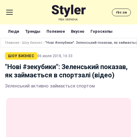
rbc.ua
Люди
Тренды
Полезное
Вкусно
Гороскопы
Главная
›
Шоу бизнес
›
"Нові #зекубики": Зеленський показав, як займаєтьс
ШОУ БИЗНЕС
06 июля 2018, 16:33
"Нові #зекубики": Зеленський показав,
як займається в спортзалі (відео)
Зеленський активно займається спортом