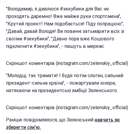
"Володимир, я дивлюся #зекубики для Вас не
проходять даремно! Вже майже руки спортсмена",
"Крутий проект! Нам подобається! Піду попрацюю",
"Давай, давай Володя! Ви повинні затьмарити всіх зі
своїми #зекубики", "Давно пора вже Кошового
підключити #зекубики", - пишуть в мережі.
Скріншот коментарів (instagram.com/zelenskiy_official)
"Молодці, так тримати! І буде потім слоган, сильний
президент-сильна країна", - пожартували юзери,
натякаючи на президентські амбіції Зеленського.
Скріншот коментарів (instagram.com/zelenskiy_official)
Раніше повідомлялося, що Зеленський
навчить як
зберегти сім'ю.