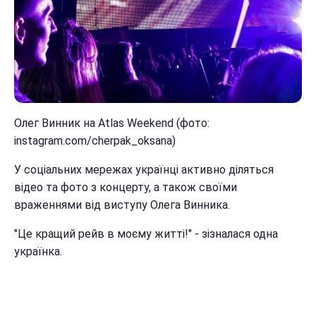
Олег Винник на Atlas Weekend (фото:
instagram.com/cherpak_oksana)
У соціальних мережах українці активно діляться
відео та фото з концерту, а також своїми
враженнями від виступу Олега Винника.
"Це кращий рейв в моєму житті!" - зізналася одна
українка.