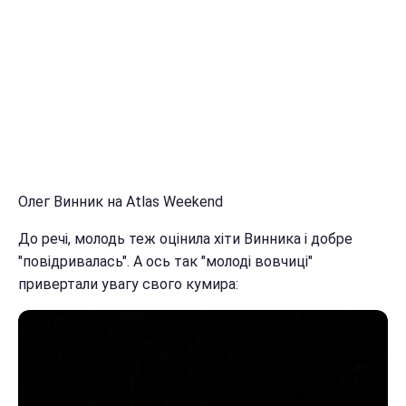
Олег Винник на Atlas Weekend
До речі, молодь теж оцінила хіти Винника і добре
"повідривалась". А ось так "молоді вовчиці"
привертали увагу свого кумира: