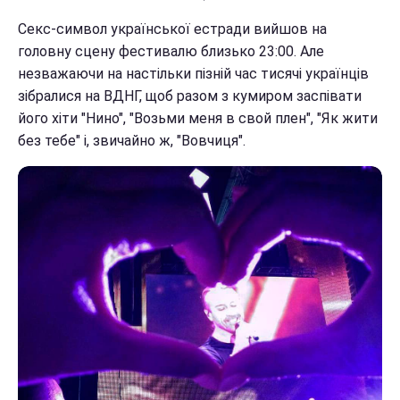
Секс-символ української естради вийшов на
головну сцену фестивалю близько 23:00. Але
незважаючи на настільки пізній час тисячі українців
зібралися на ВДНГ, щоб разом з кумиром заспівати
його хіти "Нино", "Возьми меня в свой плен", "Як жити
без тебе" і, звичайно ж, "Вовчиця".