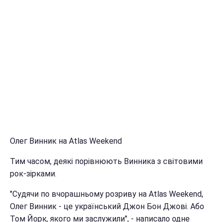
Олег Винник на Atlas Weekend
Тим часом, деякі порівнюють Винника з світовими
рок-зірками.
"Судячи по вчорашньому розриву на Atlas Weekend,
Олег Винник - це український Джон Бон Джові. Або
Том Йорк, якого ми заслужили", - написало одне