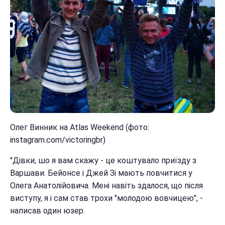
Олег Винник на Atlas Weekend (фото:
instagram.com/victoringbr)
"Дівки, шо я вам скажу - це коштувало приїзду з
Варшави. Бейонсе і Джей Зі мають повчитися у
Олега Анатолійовича. Мені навіть здалося, що після
виступу, я і сам став трохи "молодою вовчицею", -
написав один юзер.