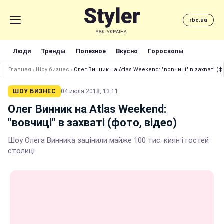
rbc.ua
Люди
Тренды
Полезное
Вкусно
Гороскопы
Главная
›
Шоу бизнес
›
Олег Винник на Atlas Weekend: "вовчиці" в захваті (ф
ШОУ БИЗНЕС
04 июля 2018, 13:11
Олег Винник на Atlas Weekend:
"вовчиці" в захваті (фото, відео)
Шоу Олега Винника зацінили майже 100 тис. киян і гостей
столиці