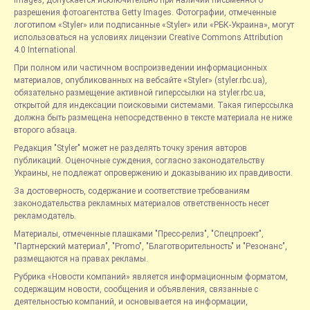
Images, допускается исключительно при наличии письменного
разрешения фотоагентства Getty Images. Фотографии, отмеченные
логотипом «Styler» или подписанные «Styler» или «РБК-Украина», могут
использоваться на условиях лицензии Creative Commons Attribution
4.0 International.
При полном или частичном воспроизведении информационных
материалов, опубликованных на вебсайте «Styler» (styler.rbc.ua),
обязательно размещение активной гиперссылки на styler.rbc.ua,
открытой для индексации поисковыми системами. Такая гиперссылка
должна быть размещена непосредственно в тексте материала не ниже
второго абзаца.
Редакция "Styler" может не разделять точку зрения авторов
публикаций. Оценочные суждения, согласно законодательству
Украины, не подлежат опровержению и доказыванию их правдивости.
За достоверность, содержание и соответствие требованиям
законодательства рекламных материалов ответственность несет
рекламодатель.
Материалы, отмеченные плашками "Пресс-релиз", "Спецпроект",
"Партнерский материал", "Promo", "Благотворительность" и "Резонанс",
размещаются на правах рекламы.
Рубрика «Новости компаний» является информационным форматом,
содержащим новости, сообщения и объявления, связанные с
деятельностью компаний, и основывается на информации,