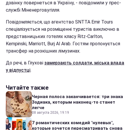
дзвінку повернеться в Україну, - повідомили у прес-
службі Міненерговугілля.
Повідомляється, що агентство SNTTA Emir Tours
спеціалізується на розміщенні туристів виключно в
представницьких готелях класу Ritz-Carlton,
Kempinski, Marriott, Burj Al Arab. Гостям пропонується
трансфер на розкішних лімузинах.
До речі, в Глухові
замерзають солдати, міська влада
у відпустці
.
Читайте также
Черная полоса заканчивается: три знака
Зодиака, которым наконец-то станет
легче
08 августа 2026, 19:19
7 романтических комедий "нулевых",
которые хочется пересматривать снова