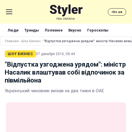
rbc.ua
Люди
Тренды
Полезное
Вкусно
Гороскопы
Главная
›
Шоу бизнес
›
"Відпустка узгоджена урядом": міністр Насалик влаш
ШОУ БИЗНЕС
07 декабря 2016, 08:44
"Відпустка узгоджена урядом": міністр
Насалик влаштував собі відпочинок за
півмільйона
Український чиновник виїхав на два тижні в ОАЕ