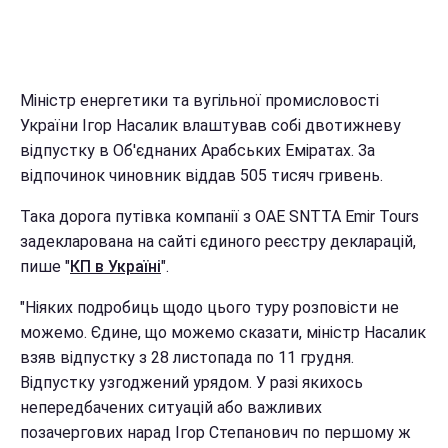
Міністр енергетики та вугільної промисловості
України Ігор Насалик влаштував собі двотижневу
відпустку в Об'єднаних Арабських Еміратах. За
відпочинок чиновник віддав 505 тисяч гривень.
Така дорога путівка компанії з ОАЕ SNTTA Emir Tours
задекларована на сайті єдиного реєстру декларацій,
пише "
КП в Україні
".
"Ніяких подробиць щодо цього туру розповісти не
можемо. Єдине, що можемо сказати, міністр Насалик
взяв відпустку з 28 листопада по 11 грудня.
Відпустку узгоджений урядом. У разі якихось
непередбачених ситуацій або важливих
позачергових нарад Ігор Степанович по першому ж