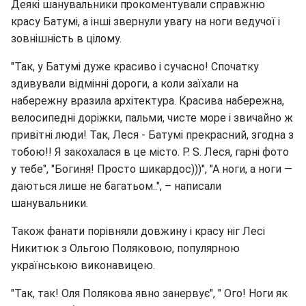
Деякі шанувальники прокоментували справжню
красу Батумі, а інші звернули увагу на ноги ведучої і
зовнішність в цілому.
"Так, у Батумі дуже красиво і сучасно! Спочатку
здивували відмінні дороги, а коли заїхали на
набережну вразила архітектура. Красива набережна,
велосипедні доріжки, пальми, чисте море і звичайно ж
привітні люди! Так, Леся - Батумі прекрасний, згодна з
тобою!! Я закохалася в це місто. P. S. Леся, гарні фото
у тебе", "Богиня! Просто шикардос)))", "А ноги, а ноги —
даються лише не багатьом..", – написали
шанувальники.
Також фанати порівняли довжину і красу ніг Лесі
Никитюк з Ольгою Поляковою, популярною
українською виконавицею.
"Так, так! Оля Полякова явно занервує", " Ого! Ноги як