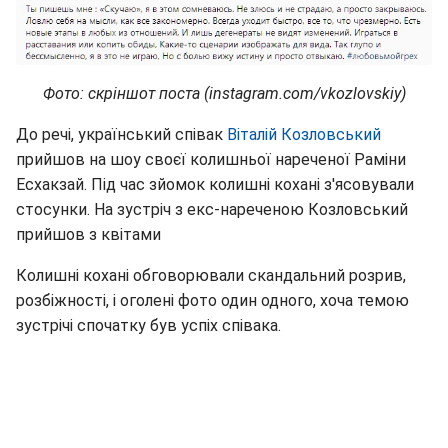
Фото: скріншот поста (instagram.com/vkozlovskiy)
До речі, український співак
Віталій Козловський
прийшов на шоу своєї колишньої нареченої Раміни
Есхакзай. Під час зйомок колишні кохані з'ясовували
стосунки. На зустріч з екс-нареченою Козловський
прийшов з квітами
Колишні кохані обговорювали скандальний розрив,
розбіжності, і оголені фото один одного, хоча темою
зустрічі спочатку був успіх співака.