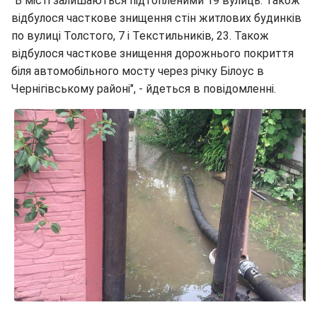
"В місті залишаються підтопленими 19 вулиць. Також
відбулося часткове знищення стін житлових будинків
по вулиці Толстого, 7 і Текстильників, 23. Також
відбулося часткове знищення дорожнього покриття
біля автомобільного мосту через річку Білоус в
Чернігівському районі", - йдеться в повідомленні.