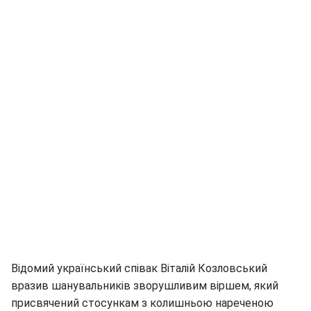
Відомий український співак Віталій Козловський
вразив шанувальників зворушливим віршем, який
присвячений стосункам з колишньою нареченою