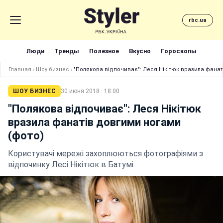
rbc.ua
Люди
Тренды
Полезное
Вкусно
Гороскопы
Главная
›
Шоу бизнес
›
"Полякова відпочиває": Леся Нікітюк вразила фанат
ШОУ БИЗНЕС
30 июня 2018 · 18:00
"Полякова відпочиває": Леся Нікітюк
вразила фанатів довгими ногами
(фото)
Користувачі мережі захоплюються фотографіями з
відпочинку Лесі Нікітюк в Батумі