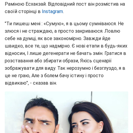
Раміною Есхакзай. Відповідний пост він розмістив на
своїй сторінці в
Instagram
.
"Ти пишеш мені : «Сумую», я в цьому сумніваюся. Не
злюся і не страждаю, а просто закриваюся. Ловлю
себе на думці, як все закономірно. Завжди йде
швидко, все те, що надмірно. Є нові етапи в будь-яких
відносин, І лише дегенерати не бачать змін. Гратися в
розставання або збирати образи, Якісь сценарії
зображувати для виду. Так нерозумно і безглуздо, я в
це не граю, Але з болем бачу істину і просто
відвикаю", - сказав він.