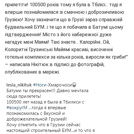
прилетіти! 100500 років тому я була в Тбілісі... тоді я
вперше познайомилася зі смачною і доброзичливою
Грузією! Хочу зазначити що в Грузії зараз справжній
будівельний БУМ...і те що я побачила в Батумі цьому
підтвердження! Місто з його набережної дуже
нагадує мені Маямі! Такі знаєте... Калорійні...Ой,
Колоритні Грузинські Майямі красиві, височенні
готельні комплекси за кілька років, виросли як гриби!"
— написала Нікітюк в підписі до фотографій,
опублікованих в мережі.