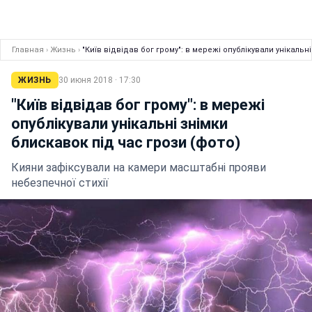
Главная
›
Жизнь
›
"Київ відвідав бог грому": в мережі опублікували унікальн
ЖИЗНЬ
30 июня 2018 · 17:30
"Київ відвідав бог грому": в мережі
опублікували унікальні знімки
блискавок під час грози (фото)
Кияни зафіксували на камери масштабні прояви
небезпечної стихії