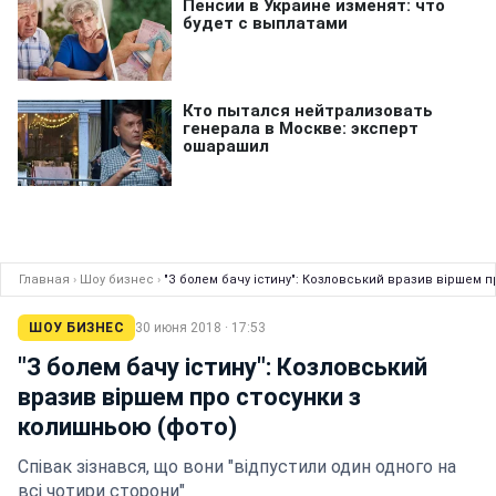
Главная
›
Шоу бизнес
›
"З болем бачу істину": Козловський вразив віршем 
ШОУ БИЗНЕС
30 июня 2018 · 17:53
"З болем бачу істину": Козловський
вразив віршем про стосунки з
колишньою (фото)
Співак зізнався, що вони "відпустили один одного на
всі чотири сторони"