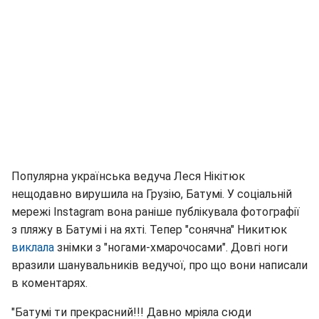
Популярна українська ведуча Леся Нікітюк
нещодавно вирушила на Грузію, Батумі. У соціальній
мережі Instagram вона раніше публікувала фотографії
з пляжу в Батумі і на яхті. Тепер "сонячна" Никитюк
виклала
знімки з "ногами-хмарочосами". Довгі ноги
вразили шанувальників ведучої, про що вони написали
в коментарях.
"Батумі ти прекрасний!!! Давно мріяла сюди