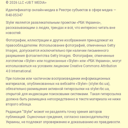
© 2026 LLC «UBT MEDIA»
Идентификатор онлайн-медиа в Реестре субъектов в сфере медиа —
R40-05347
Styler является развлекательным проектом «РБК-Украина»,
рассказывающим о людях, трендах и всё, что интересно читать вне
новостей.
Фотографии, иллюстрации и другие изображения принадлежат их
правообладателям. Использование фотографий, отмеченных Getty
Images, допускается исключительно при наличии письменного
разрешения фотоагентства Getty Images. Фотографии, отмеченные
логотипом «Styler» или подписанные «Styler» или «РБК-Украина», могут
использоваться на условиях лицензии Creative Commons Attribution
4.0 International.
При полном или частичном воспроизведении информационных
материалов, опубликованных на вебсайте «Styler» (styler.rbc.ua),
обязательно размещение активной гиперссылки на styler.rbc.ua,
открытой для индексации поисковыми системами. Такая гиперссылка
должна быть размещена непосредственно в тексте материала не ниже
второго абзаца.
Редакция "Styler" может не разделять точку зрения авторов
публикаций. Оценочные суждения, согласно законодательству
Украины, не подлежат опровержению и доказыванию их правдивости.