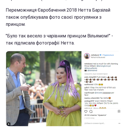
Переможниця Євробачення 2018 Нетта Барзілай
також опублікувала фото своєї прогулянки з
принцом.
"Було так весело з чарівним принцом Вільямом!" -
так підписала фотографії Нетта.