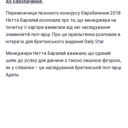
до Євробачення.
Переможниця пісенного конкурсу Євробачення 2018
Нетта Барзілай розповіла про те, що менеджери на
початку її кар'єри вимагали від неї наслідування
знаменитій поп-зірці. Про це ізраїльтянка розповіла в
інтерв'ю для британського видання Daily Star.
Менеджери Нетти Барзілай вважали, що єдиний
шлях до успіху для дівчини з такою пишною фігурою,
як у співачки – це наслідування британській поп-зірці
Адель.