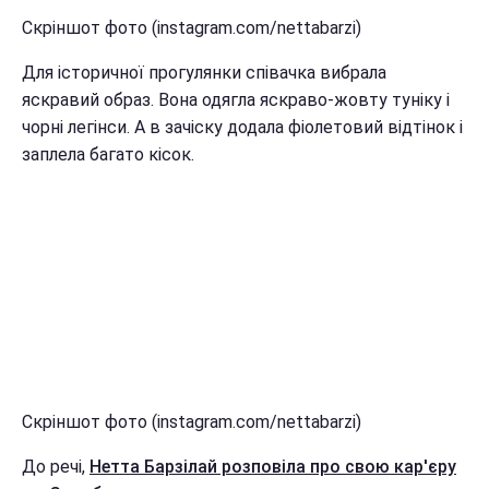
Скріншот фото (instagram.com/nettabarzi)
Для історичної прогулянки співачка вибрала
яскравий образ. Вона одягла яскраво-жовту туніку і
чорні легінси. А в зачіску додала фіолетовий відтінок і
заплела багато кісок.
Скріншот фото (instagram.com/nettabarzi)
До речі,
Нетта Барзілай розповіла про свою кар'єру