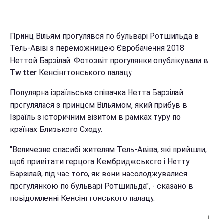
Принц Вільям прогулявся по бульварі Ротшильда в
Тель-Авіві з переможницею Євробачення 2018
Неттой Барзілай. Фотозвіт прогулянки опублікували в
Twitter
Кенсінгтонського палацу.
Популярна ізраїльська співачка Нетта Барзілай
прогулялася з принцом Вільямом, який прибув в
Ізраїль з історичним візитом в рамках туру по
країнах Близького Сходу.
"Величезне спасибі жителям Тель-Авіва, які прийшли,
щоб привітати герцога Кембриджського і Нетту
Барзілай, під час того, як вони насолоджувалися
прогулянкою по бульварі Ротшильда", - сказано в
повідомленні Кенсінгтонського палацу.