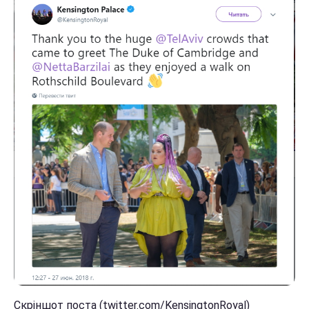
Скріншот поста (twitter.com/KensingtonRoyal)