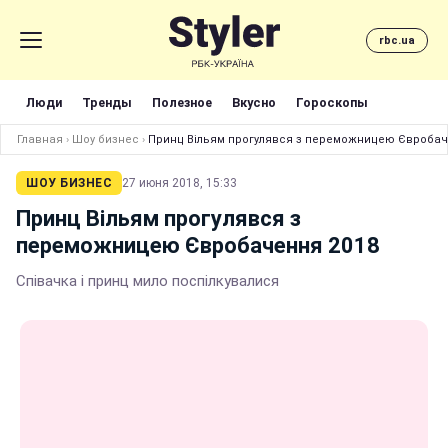
rbc.ua
Люди
Тренды
Полезное
Вкусно
Гороскопы
Главная
›
Шоу бизнес
›
Принц Вільям прогулявся з переможницею Євробач
ШОУ БИЗНЕС
27 июня 2018, 15:33
Принц Вільям прогулявся з
переможницею Євробачення 2018
Співачка і принц мило поспілкувалися