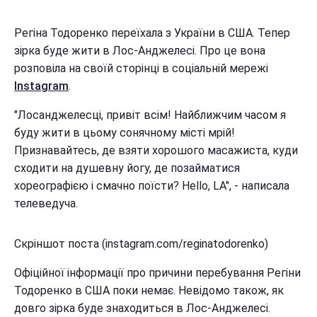
Регіна Тодоренко переїхала з України в США. Тепер
зірка буде жити в Лос-Анджелесі. Про це вона
розповіла на своїй сторінці в соціальній мережі
Instagram
.
"Лосанджелесці, привіт всім! Найближчим часом я
буду жити в цьому сонячному місті мрій!
Признавайтесь, де взяти хорошого масажиста, куди
сходити на душевну йогу, де позайматися
хореографією і смачно поїсти? Hello, LA", - написала
телеведуча.
Скріншот поста (instagram.com/reginatodorenko)
Офіційної інформації про причини перебування Регіни
Тодоренко в США поки немає. Невідомо також, як
довго зірка буде знаходиться в Лос-Анджелесі.