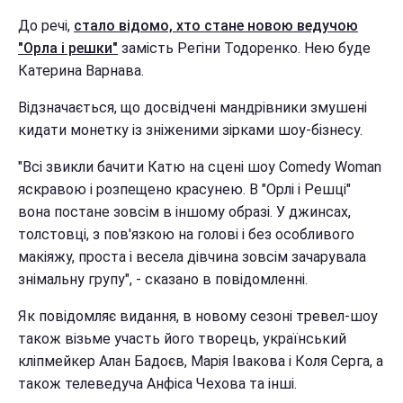
До речі,
стало відомо, хто стане новою ведучою
"Орла і решки"
замість Регіни Тодоренко. Нею буде
Катерина Варнава.
Відзначається, що досвідчені мандрівники змушені
кидати монетку із зніженими зірками шоу-бізнесу.
"Всі звикли бачити Катю на сцені шоу Comedy Woman
яскравою і розпещено красунею. В "Орлі і Решці"
вона постане зовсім в іншому образі. У джинсах,
толстовці, з пов'язкою на голові і без особливого
макіяжу, проста і весела дівчина зовсім зачарувала
знімальну групу", - сказано в повідомленні.
Як повідомляє видання, в новому сезоні тревел-шоу
також візьме участь його творець, український
кліпмейкер Алан Бадоєв, Марія Івакова і Коля Серга, а
також телеведуча Анфіса Чехова та інші.