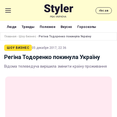
rbc.ua
Люди
Тренды
Полезное
Вкусно
Гороскопы
Главная
›
Шоу бизнес
›
Регіна Тодоренко покинула Україну
ШОУ БИЗНЕС
05 декабря 2017, 22:36
Регіна Тодоренко покинула Україну
Відома телеведуча вирішила змінити країну проживання