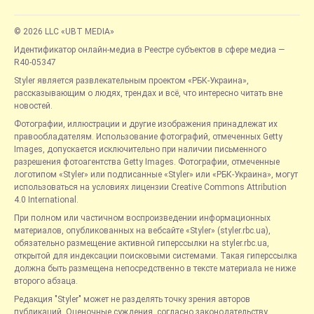
© 2026 LLC «UBT MEDIA»
Идентификатор онлайн-медиа в Реестре субъектов в сфере медиа —
R40-05347
Styler является развлекательным проектом «РБК-Украина»,
рассказывающим о людях, трендах и всё, что интересно читать вне
новостей.
Фотографии, иллюстрации и другие изображения принадлежат их
правообладателям. Использование фотографий, отмеченных Getty
Images, допускается исключительно при наличии письменного
разрешения фотоагентства Getty Images. Фотографии, отмеченные
логотипом «Styler» или подписанные «Styler» или «РБК-Украина», могут
использоваться на условиях лицензии Creative Commons Attribution
4.0 International.
При полном или частичном воспроизведении информационных
материалов, опубликованных на вебсайте «Styler» (styler.rbc.ua),
обязательно размещение активной гиперссылки на styler.rbc.ua,
открытой для индексации поисковыми системами. Такая гиперссылка
должна быть размещена непосредственно в тексте материала не ниже
второго абзаца.
Редакция "Styler" может не разделять точку зрения авторов
публикаций. Оценочные суждения, согласно законодательству