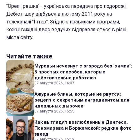
"Орел і решка" - українська передача про подорожі.
Дебют шоу відбувся в лютому 2011 року на
телеканалі "Інтер". Згідно з правилами програми,
кожні вихідні двоє ведучих відправляються в різні
міста світу.
Читайте также
Муравьи исчезнут с огорода без "химии":
5 простых способов, которые
действительно работают
07 августа 2026, 16:37
Ажурные блины, которые не рвутся:
рецепт с секретным ингредиентом для
идеальных дырочек
07 августа 2026, 15:55
Как выглядят возлюбленные Дантеса,
Пономарева и Боржемской: редкие фото
звезд
07 августа 2026, 15:19