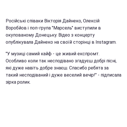
Російські співаки Вікторія Дайнеко, Олексій
Воробйов і поп-група "Марсель" виступили в
окупованому Донецьку. Відео з концерту
опублікувала Дайнеко на своїй сторінці в Instagram.
"У музиці самий кайф - це живий експромт.
Особливо коли так несподівано згадуєш добрі пісні,
які дуже навіть добре знаєш. Спасибо ребята за
такий несподіваний і дуже веселий вечір!" - підписала
зірка ролик.