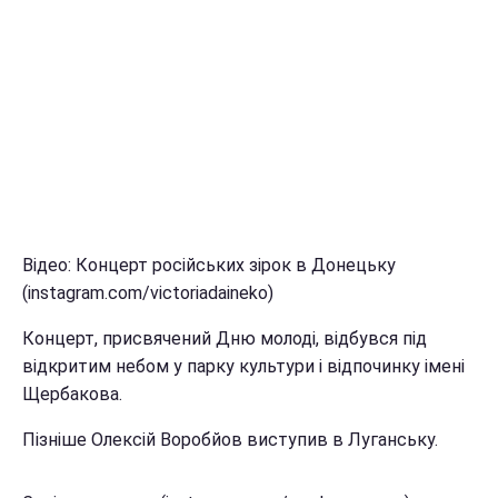
Відео: Концерт російських зірок в Донецьку
(instagram.com/victoriadaineko)
Концерт, присвячений Дню молоді, відбувся під
відкритим небом у парку культури і відпочинку імені
Щербакова.
Пізніше Олексій Воробйов виступив в Луганську.