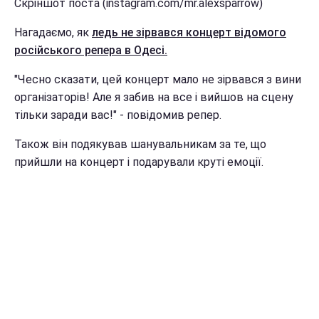
Скріншот поста (instagram.com/mr.alexsparrow)
Нагадаємо, як
ледь не зірвався концерт відомого
російського репера в Одесі.
"Чесно сказати, цей концерт мало не зірвався з вини
організаторів! Але я забив на все і вийшов на сцену
тільки заради вас!" - повідомив репер.
Також він подякував шанувальникам за те, що
прийшли на концерт і подарували круті емоції.