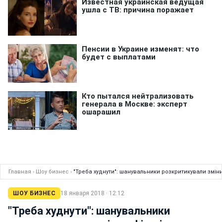
Главная
›
Шоу бизнес
›
"Треба худнути": шанувальники розкритикували зміни 
ШОУ БИЗНЕС
18 января 2018 · 12:12
"Треба худнути": шанувальники