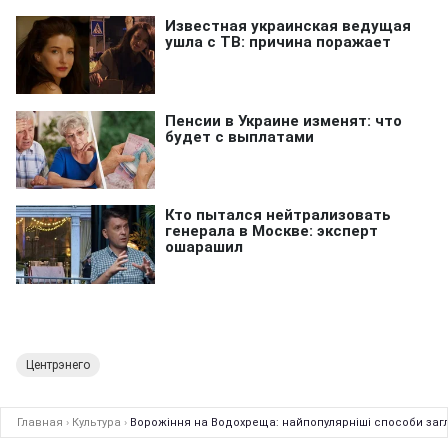
Центрэнего
Главная
›
Культура
›
Ворожіння на Водохреща: найпопулярніші способи загл