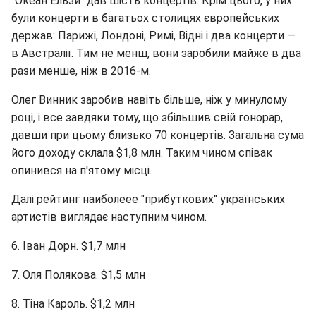
"Океан Ельзи" дав шість концертів. Крім цього, у них
були концерти в багатьох столицях європейських
держав: Парижі, Лондоні, Римі, Відні і два концерти —
в Австралії. Тим не менш, вони заробили майже в два
рази менше, ніж в 2016-м.
Олег Винник заробив навіть більше, ніж у минулому
році, і все завдяки тому, що збільшив свій гонорар,
давши при цьому близько 70 концертів. Загальна сума
його доходу склала $1,8 млн. Таким чином співак
опинився на п'ятому місці.
Далі рейтинг наиболеее "прибуткових" українських
артистів виглядає наступним чином.
6. Іван Дорн. $1,7 млн
7. Оля Полякова. $1,5 млн
8. Тіна Кароль. $1,2 млн