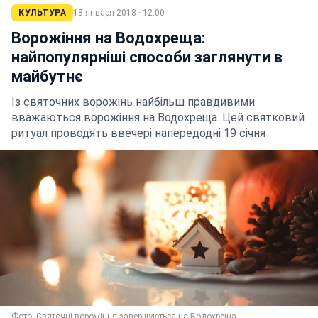
КУЛЬТУРА
18 января 2018 · 12:00
Ворожіння на Водохреща:
найпопулярніші способи заглянути в
майбутнє
Із святочних ворожінь найбільш правдивими
вважаються ворожіння на Водохреща. Цей святковий
ритуал проводять ввечері напередодні 19 січня
Фото: Святочні ворожіння завершуються на Водохреща