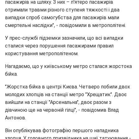
пасажирів на шляху. З них – п'ятеро пасажирів
отримали травми різного ступеня тяжкості і два
випадки спроб самогубства для пасажирів мали
смертельні наслідки", - повідомили в метрополітені.
У прес-службі підземки зазначили, що всі випадки
сталися через порушення пасажирами правил
користування метрополітеном.
Нагадаємо, що у київському метро сталася жорстока
бійка.
"Жорстка бійка в центрі Києва. Четверо побили двох
молодих хлопців на станції метро "Хрещатик". Двоє
вийшли на станції "Арсенальна", двоє разом з
дівчиною ще на червоній гілці", - повідомив Влад
Антонов.
Він опублікував фотографію першого нападника
хлопця. У головного призвідника на шиї татуювання -