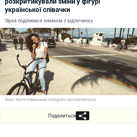
розкритикували зміни у фігурі
української співачки
Зірка поділилася знімком з відпочинку
Фото: Настя Каменських instagram.com/kamenskux)
Поделиться