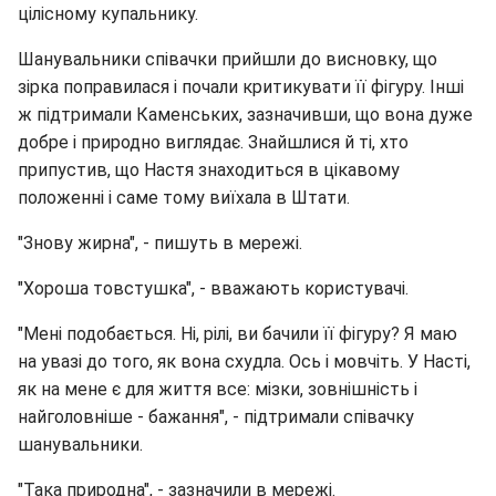
цілісному купальнику.
Шанувальники співачки прийшли до висновку, що
зірка поправилася і почали критикувати її фігуру. Інші
ж підтримали Каменських, зазначивши, що вона дуже
добре і природно виглядає. Знайшлися й ті, хто
припустив, що Настя знаходиться в цікавому
положенні і саме тому виїхала в Штати.
"Знову жирна", - пишуть в мережі.
"Хороша товстушка", - вважають користувачі.
"Мені подобається. Ні, рілі, ви бачили її фігуру? Я маю
на увазі до того, як вона схудла. Ось і мовчіть. У Насті,
як на мене є для життя все: мізки, зовнішність і
найголовніше - бажання", - підтримали співачку
шанувальники.
"Така природна", - зазначили в мережі.