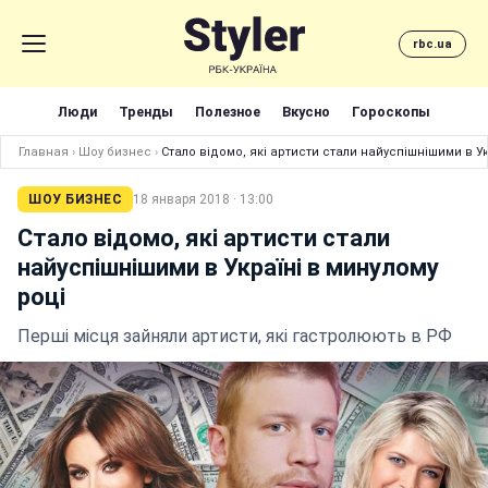
rbc.ua
Люди
Тренды
Полезное
Вкусно
Гороскопы
Главная
›
Шоу бизнес
›
Стало відомо, які артисти стали найуспішнішими в Ук
ШОУ БИЗНЕС
18 января 2018 · 13:00
Стало відомо, які артисти стали
найуспішнішими в Україні в минулому
році
Перші місця зайняли артисти, які гастролюють в РФ