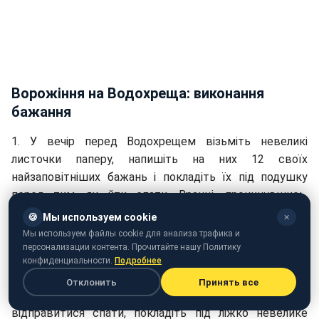
Ворожіння на Водохреща: виконання
бажання
1. У вечір перед Водохрещем візьміть невеликі
листочки паперу, напишіть на них 12 своїх
найзаповітніших бажань і покладіть їх під подушку
перед тим, як йти спати. Вранці, прокинувшись,
витягніть з-під подушки перших три ліпших листка. Ті
🍪
Мы используем cookie
✕
бажання, які були на них написані, і збудуться в цьому
Мы используем файлы cookie для анализа трафика и
році.
персонализации контента. Прочитайте нашу Политику
конфиденциальности.
Подробнее
2. Ще один спосіб, що дозволяє дізнатися, чи судилося
Отклонить
Принять все
збутися вашим бажанням незабаром: перед тим, як
відправитися спати, покладіть під ліжко невелике