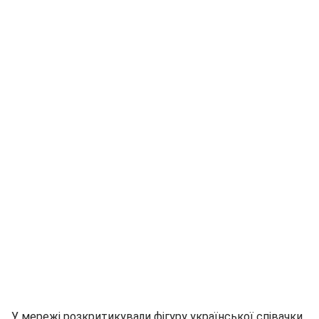
У мережі розкритикували фігуру української співачки