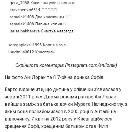
Скріншоти коментарів (instagram.com/anilorak)
На фото Ані Лорак та її 7-річна донька Софія.
Варто відзначити, що дитина у співачки з'явивлася у
червні 2011 року. Двома роками раніше Ані Лорак
вийшла заміж за батька дочки Мурата Налчаджиоглу, з
яким вона познайомилася в 2005 році в Анталії на
відпочинку. 7 квітня 2012 року у Києві відбулося
хрещення Софії, хрещеним батьком став Філіп