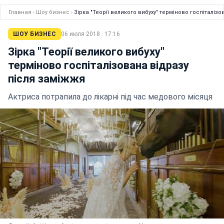
Главная
›
Шоу бизнес
›
Зірка "Теорії великого вибуху" терміново госпіталіз
ШОУ БИЗНЕС
06 июля 2018 · 17:16
Зірка "Теорії великого вибуху"
терміново госпіталізована відразу
після заміжжя
Актриса потрапила до лікарні під час медового місяця