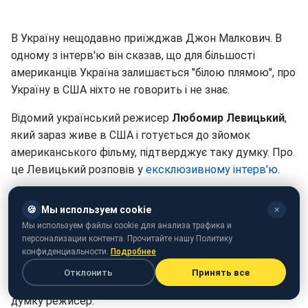
В Україну нещодавно приїжджав Джон Малкович. В
одному з інтерв'ю він сказав, що для більшості
американців Україна залишається "білою плямою", про
Україну в США ніхто не говорить і не знає.
Відомий український режисер
Любомир Левицький
,
який зараз живе в США і готується до зйомок
американського фільму, підтверджує таку думку. Про
це Левицький розповів у
ексклюзивному інтерв'ю
.
"Це дійсно так. Зараз я перебуваю в США вже сьомий
🍪
Мы используем cookie
✕
місяць, і протягом цього часу у мене було дуже багато
Мы используем файлы cookie для анализа трафика и
зустрічей на різних студіях з різними людьми. І, на
персонализации контента. Прочитайте нашу Политику
жаль, ніхто не знає про Україну абсолютно нічого. Вони
конфиденциальности.
Подробнее
знають, звичайно, якісь політичні події, але такої
Отклонить
Принять все
країни як Україна в кінобізнесі не існує", - висловив
думку режисер.