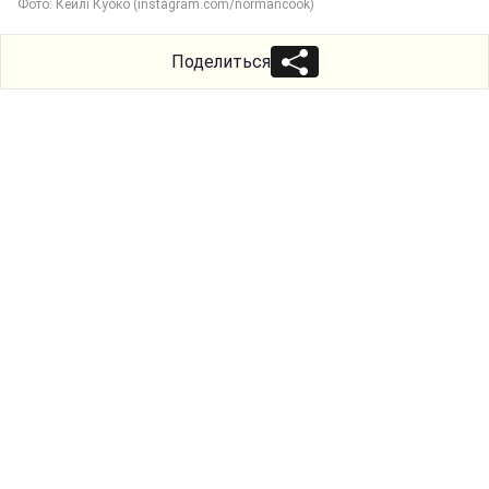
Фото: Кейлі Куоко (instagram.com/normancook)
Поделиться