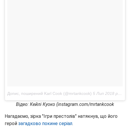
Допис, поширений Karl Cook (@mrtankcook)
5 Лип 2018 р. о 1:38 PDT
Відео: Кейлі Куоко (instagram.com/mrtankcook
Нагадаємо, зірка "Ігри престолів" натякнув, що його
герой
загадково покине серіал
.