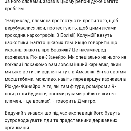
За його словами, зараз в цьому регіоні дуже багато
проблем.
"Наприклад, племена протестують проти того, щоб
вирубувалися ліси, протестують, щоб цими лісами
проходив наркотрафік. З Болівії, Колумбії везуть
наркотики. Багато цікавих тем. Якщо говорити, що
українці знають про Бразилії? Це насамперед
карнавал в Ріо-де-Жанейро. Ми спеціально на нього не
поїхали і покажемо вам зовсім інший карнавал, який
ми вже встигли відзняти тут, в Амазонії. Він за своїми
масштабами, можливо, навіть перевершує карнавал в
Ріо-де-Жанейро. А те, які там фігури, розміром з 9-
поверхові будинки, своїми руками роблять жителі
племен, - це вражає", - говорить Дмитро.
Ведучий зізнався, що під час експедиції його будуть
супроводжувати гіди та представники державних
організацій.