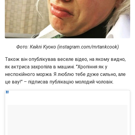
Фото: Кейлі Куоко (instagram.com/mrtankcook)
Також він опублікував веселе відео, на якому видно,
як актриса захропіла в машині. "Хропіння як у
неспокійного моржа. Я люблю тебе дуже сильно, але
це вау!" – підписав публікацію молодий чоловік.