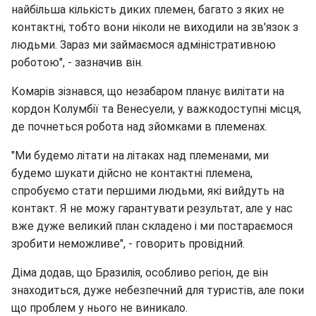
найбільша кількість диких племен, багато з яких не
контактні, тобто вони ніколи не виходили на зв'язок з
людьми. Зараз ми займаємося адміністративною
роботою", - зазначив він.
Комарів зізнався, що незабаром планує вилітати на
кордон Колумбії та Венесуели, у важкодоступні місця,
де почнеться робота над зйомками в племенах.
"Ми будемо літати на літаках над племенами, ми
будемо шукати дійсно не контактні племена,
спробуємо стати першими людьми, які вийдуть на
контакт. Я не можу гарантувати результат, але у нас
вже дуже великий план складено і ми постараємося
зробити неможливе", - говорить провідний.
Діма додав, що Бразилія, особливо регіон, де він
знаходиться, дуже небезпечний для туристів, але поки
що проблем у нього не виникало.