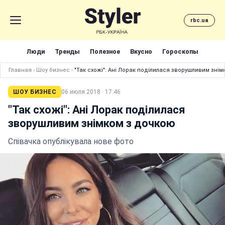
rbc.ua
Люди
Тренды
Полезное
Вкусно
Гороскопы
Главная
›
Шоу бизнес
›
"Так схожі": Ані Лорак поділилася зворушливим зні
ШОУ БИЗНЕС
06 июля 2018 · 17:46
"Так схожі": Ані Лорак поділилася
зворушливим знімком з дочкою
Співачка опублікувала нове фото