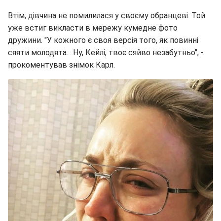
Втім, дівчина не помилилася у своєму обранцеві. Той
уже встиг викласти в мережу кумедне фото
дружини. "У кожного є своя версія того, як повинні
сяяти молодята... Ну, Кейлі, твоє сяйво незабутньо", -
прокоментував знімок Карл.