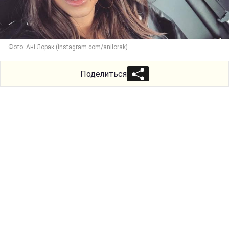
Фото: Ані Лорак (instagram.com/anilorak)
Поделиться