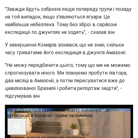
"Завжди йдуть озброєні люди попереду групи і позаду
на той випадок, якщо з'являються ягуари. Це
найбільша небезпека. Тому без зброї в серйозні
експедиції по джунглях не ходять", - сказав він.
У завершенні Комарів зізнався, що не знає, скільки
часу триватиме його експедиція в джунглі Амазонії.
"Не можу передбачити цього, тому що ми не можемо
спрогнозувати нічого. Ми плануємо пробути півтора,
два місяці в Амазонії, а потім пересуватися вже до
цивілізованої Бразилії і робити репортаж звідти", -
підсумував він.