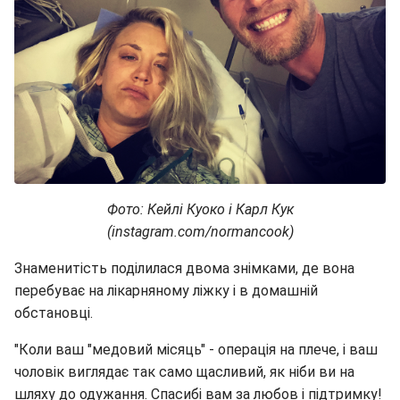
Фото: Кейлі Куоко і Карл Кук
(instagram.com/normancook)
Знаменитість поділилася двома знімками, де вона
перебуває на лікарняному ліжку і в домашній
обстановці.
"Коли ваш "медовий місяць" - операція на плече, і ваш
чоловік виглядає так само щасливий, як ніби ви на
шляху до одужання. Спасибі вам за любов і підтримку!