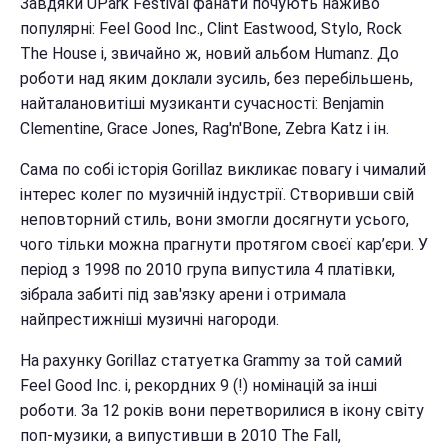
Завдяки UPark Festival фанати почують наживо
популярні: Feel Good Inc., Clint Eastwood, Stylo, Rock
The House і, звичайно ж, новий альбом Humanz. До
роботи над яким доклали зусиль, без перебільшень,
найталановитіші музиканти сучасності: Benjamin
Clementine, Grace Jones, Rag'n'Bone, Zebra Katz і ін.
Сама по собі історія Gorillaz викликає повагу і чималий
інтерес колег по музичній індустрії. Створивши свій
неповторний стиль, вони змогли досягнути усього,
чого тільки можна прагнути протягом своєї кар’єри. У
період з 1998 по 2010 група випустила 4 платівки,
зібрала забиті під зав'язку арени і отримала
найпрестижніші музичні нагороди.
На рахунку Gorillaz статуетка Grammy за той самий
Feel Good Inc. і, рекордних 9 (!) номінацій за інші
роботи. За 12 років вони перетворилися в ікону світу
поп-музики, а випустивши в 2010 The Fall,