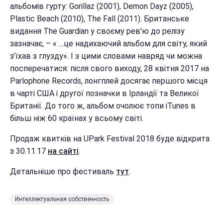
альбомів гурту: Gorillaz (2001), Demon Dayz (2005),
Plastic Beach (2010), The Fall (2011). Британське
видання The Guardian у своєму рев'ю до релізу
зазначає, – « …це надихаючий альбом для світу, який
з’їхав з глузду». І з цими словами навряд чи можна
посперечатися: після свого виходу, 28 квітня 2017 на
Parlophone Records, лонгплей досягає першого місця
в чарті США і другої позначки в Ірландії та Великої
Британії. До того ж, альбом очолює топи iTunes в
більш ніж 60 країнах у всьому світі.
Продаж квитків на UPark Festival 2018 буде відкрита
з 30.11.17
на сайті
.
Детальніше про фестиваль
тут
.
Интеллектуальная собственность