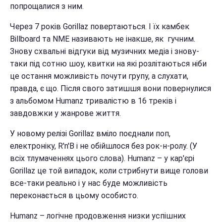
попрощалися з ним.
Через 7 років Gorillaz повертаються. І їх камбек
Billboard та NME називають не інакше, як гучним.
Знову схвальні відгуки від музичних медіа і знову-
таки під сотню шоу, квитки на які розлітаються ніби
це остання можливість почути групу, а слухати,
правда, є що. Після свого затишшя вони повернулися
з альбомом Humanz тривалістю в 16 треків і
завдовжки у жанрове життя.
У новому релізі Gorillaz вміло поєднали поп,
електроніку, R'n'B і не обійшлося без рок-н-ролу. (У
всіх тлумаченнях цього слова). Humanz – у кар'єрі
Gorillaz це той випадок, коли стрибнути вище голови
все-таки реально і у нас буде можливість
переконається в цьому особисто.
Humanz – логічне продовження низки успішних