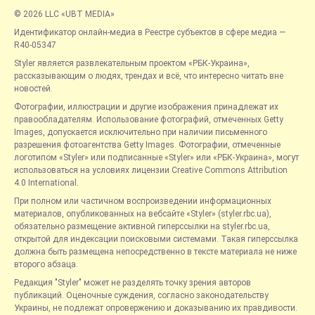
© 2026 LLC «UBT MEDIA»
Идентификатор онлайн-медиа в Реестре субъектов в сфере медиа —
R40-05347
Styler является развлекательным проектом «РБК-Украина»,
рассказывающим о людях, трендах и всё, что интересно читать вне
новостей.
Фотографии, иллюстрации и другие изображения принадлежат их
правообладателям. Использование фотографий, отмеченных Getty
Images, допускается исключительно при наличии письменного
разрешения фотоагентства Getty Images. Фотографии, отмеченные
логотипом «Styler» или подписанные «Styler» или «РБК-Украина», могут
использоваться на условиях лицензии Creative Commons Attribution
4.0 International.
При полном или частичном воспроизведении информационных
материалов, опубликованных на вебсайте «Styler» (styler.rbc.ua),
обязательно размещение активной гиперссылки на styler.rbc.ua,
открытой для индексации поисковыми системами. Такая гиперссылка
должна быть размещена непосредственно в тексте материала не ниже
второго абзаца.
Редакция "Styler" может не разделять точку зрения авторов
публикаций. Оценочные суждения, согласно законодательству
Украины, не подлежат опровержению и доказыванию их правдивости.