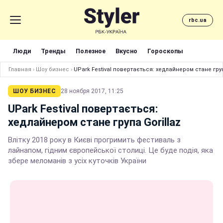
rbc.ua
Люди
Тренды
Полезное
Вкусно
Гороскопы
Главная
›
Шоу бизнес
›
UPark Festival повертається: хедлайнером стане груп
ШОУ БИЗНЕС
28 ноября 2017, 11:25
UPark Festival повертається:
хедлайнером стане група Gorillaz
Влітку 2018 року в Києві прогримить фестиваль з
лайнапом, гідним європейської столиці. Це буде подія, яка
збере меломанів з усіх куточків України