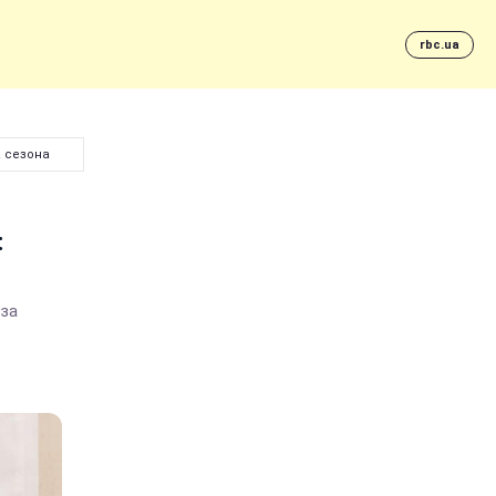
rbc.ua
а сезона
:
аза