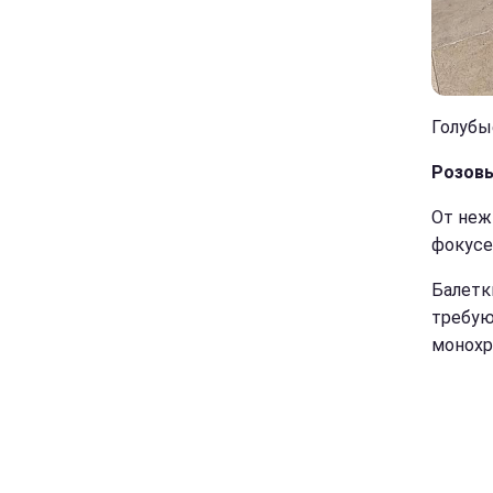
Голубые
Розовы
От неж
фокусе
Балетк
требую
монохр