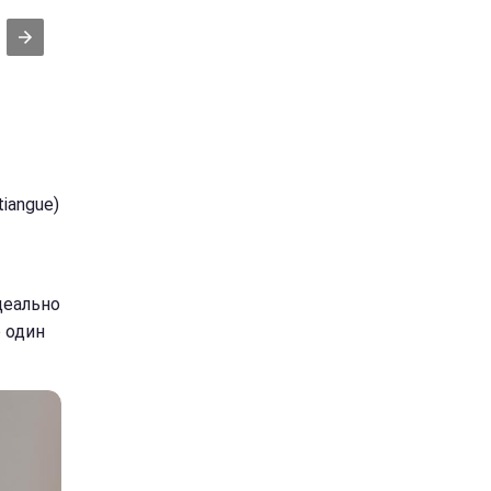
tiangue)
деально
 один