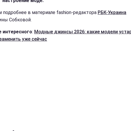
 настроение моде.
м подробнее в материале fashion-редактора
РБК-Украина
ины Собковой.
 интересного
:
Модные джинсы 2026: какие модели устар
 заменить уже сейчас