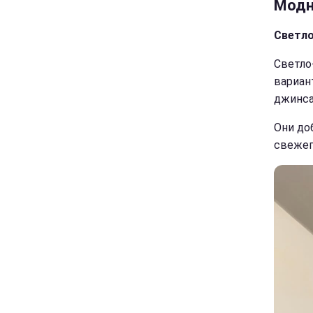
Модн
Светло
Светло
вариан
джинса
Они до
свежег