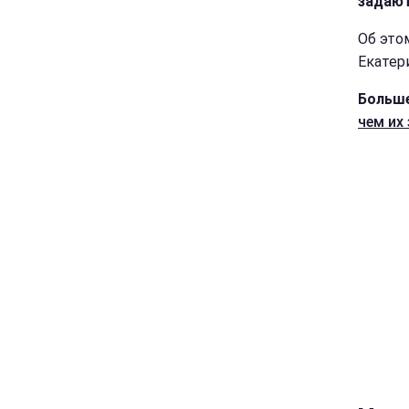
задают
Об это
Екатер
Больше
чем их