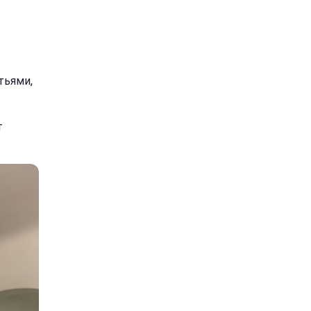
тьями,
т