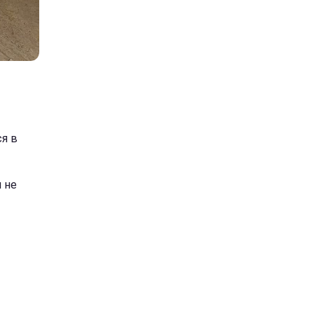
я в
 не