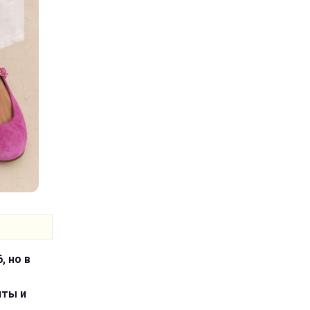
, но в
нты и