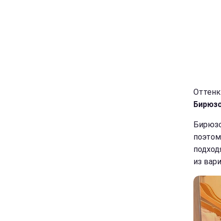
Оттенки
Бирюзо
Бирюзо
поэтом
подход
из вари