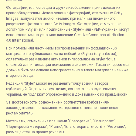
Фотографии, иллюстрации и другие изображения принадлежат их
правообладателям. Использование фотографий, отмеченных Getty
Images, допускается исключительно при наличии письменного
разрешения фотоагентства Getty Images. Фотографии, отмеченные
логотипом «Styler» или подписанные «Styler» или «РБК-Украина», могут
использоваться на условиях лицензии Creative Commons Attribution
4.0 International.
При полном или частичном воспроизведении информационных
материалов, опубликованных на вебсайте «Styler» (styler.rbc.ua),
обязательно размещение активной гиперссылки на styler.rbc.ua,
открытой для индексации поисковыми системами. Такая гиперссылка
должна быть размещена непосредственно в тексте материала не ниже
второго абзаца.
Редакция "Styler" может не разделять точку зрения авторов
публикаций. Оценочные суждения, согласно законодательству
Украины, не подлежат опровержению и доказыванию их правдивости.
За достоверность, содержание и соответствие требованиям
законодательства рекламных материалов ответственность несет
рекламодатель.
Материалы, отмеченные плашками "Пресс-релиз", "Спецпроект",
"Партнерский материал", "Promo", "Благотворительность" и "Резонанс",
размещаются на правах рекламы.