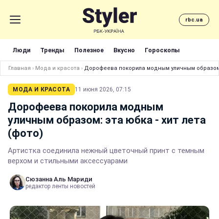
rbc.ua
Люди
Тренды
Полезное
Вкусно
Гороскопы
Главная
›
Мода и красота
›
Дорофеева покорила модным уличным образом: э
МОДА И КРАСОТА
11 июня 2026, 07:15
Дорофеева покорила модным
уличным образом: эта юбка - хит лета
(фото)
Артистка соединила нежный цветочный принт с темным
верхом и стильными аксессуарами
Сюзанна Аль Мариди
редактор ленты новостей