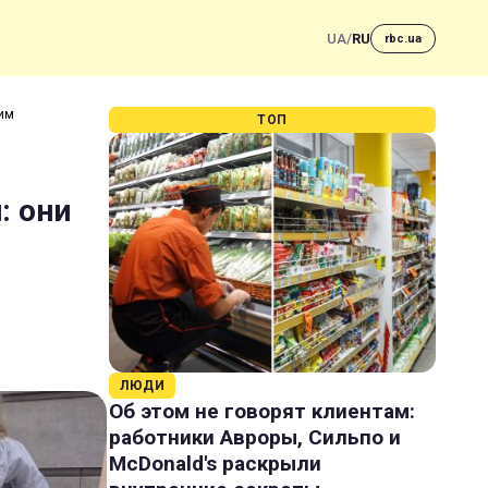
UA
/
RU
rbc.ua
гим
ТОП
: они
ЛЮДИ
Об этом не говорят клиентам:
работники Авроры, Сильпо и
McDonald's раскрыли