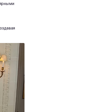
лярными
создавая