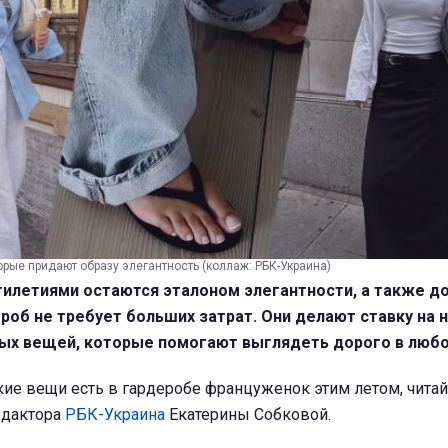
орые придают образу элегантность (коллаж: РБК-Украина)
илетиями остаются эталоном элегантности, а также д
роб не требует больших затрат. Они делают ставку на 
ых вещей, которые помогают выглядеть дорого в любо
кие вещи есть в гардеробе француженок этим летом, читай
едактора
РБК-Украина
Екатерины Собковой.