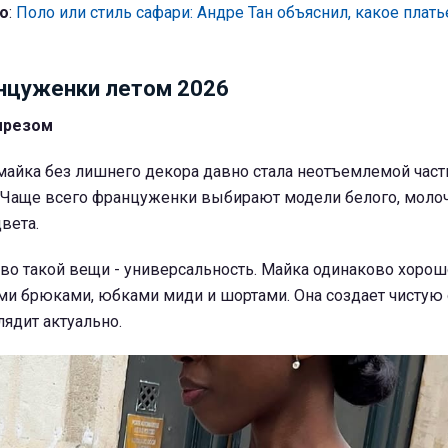
о
:
Поло или стиль сафари: Андре Тан объяснил, какое плать
нцуженки летом 2026
ырезом
майка без лишнего декора давно стала неотъемлемой час
. Чаще всего француженки выбирают модели белого, молоч
вета.
во такой вещи - универсальность. Майка одинаково хорош
ми брюками, юбками миди и шортами. Она создает чистую 
лядит актуально.