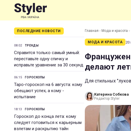
Главная
›
Мода и красота
›
ПОСЛЕДНИЕ НОВОСТИ
20 
МОДА И КРАСОТА
08:02
ТРЕНДЫ
Справится только самый умный:
Француженк
переставьте одну спичку и
делают лет
исправьте уравнение за 30 секунд
06:15
ГОРОСКОПЫ
Для стильных "луков
Таро-гороскоп на 6 августа: кому
обещают успех, а кому -
Катерина Собкова
испытание
Редактор Styler
18:13
ГОРОСКОПЫ
Гороскоп до конца лета: кому
следует готовиться к карьерным
взлетам и раскрытию тайн