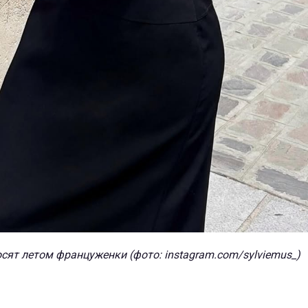
сят летом француженки (фото: instagram.com/sylviemus_)