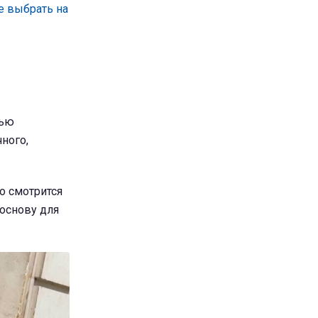
е выбрать на
тью
ного,
о смотрится
основу для