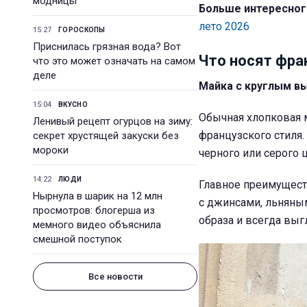
модницы
Больше интересног
лето 2026
15:27
ГОРОСКОПЫ
Приснилась грязная вода? Вот
Что носят фра
что это может означать на самом
деле
Майка с круглым в
15:04
ВКУСНО
Обычная хлопковая 
Ленивый рецепт огурцов на зиму:
французского стиля
секрет хрустящей закуски без
мороки
черного или серого ц
14:22
ЛЮДИ
Главное преимущест
Нырнула в шарик на 12 млн
с джинсами, льняны
просмотров: блогерша из
образа и всегда выг
мемного видео объяснила
смешной поступок
Все новости