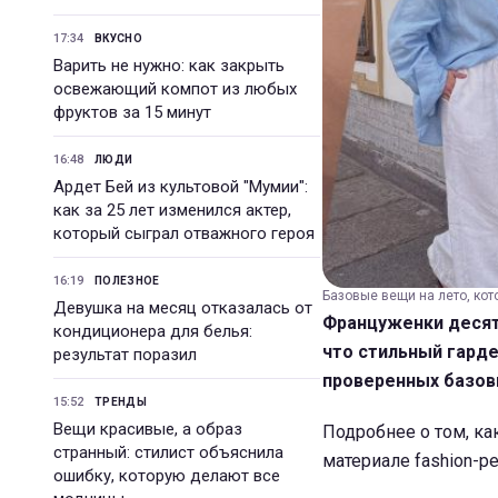
17:34
ВКУСНО
Варить не нужно: как закрыть
освежающий компот из любых
фруктов за 15 минут
16:48
ЛЮДИ
Ардет Бей из культовой "Мумии":
как за 25 лет изменился актер,
который сыграл отважного героя
16:19
ПОЛЕЗНОЕ
Базовые вещи на лето, кот
Девушка на месяц отказалась от
Француженки десят
кондиционера для белья:
что стильный гарде
результат поразил
проверенных базов
15:52
ТРЕНДЫ
Вещи красивые, а образ
Подробнее о том, ка
странный: стилист объяснила
материале fashion-р
ошибку, которую делают все