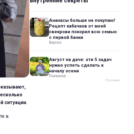
внутренние секреты
Ананасы больше не покупаю!
Рецепт кабачков от моей
свекрови покорил всю семью
с первой банки
Вкусно
Август на даче: эти 5 задач
нужно успеть сделать к
началу осени
Полезное
оказывают,
несколько
й ситуации.
те в