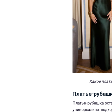
Какое плать
Платье-рубаш
Платье-рубашка оста
универсально: подход