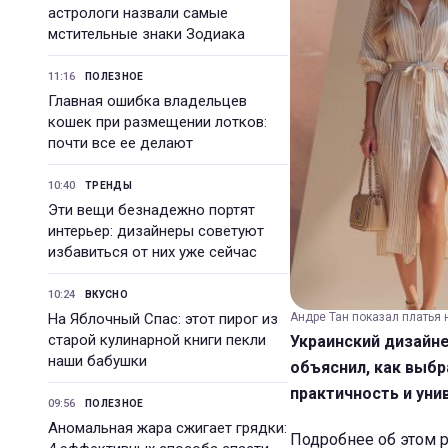
астрологи назвали самые
мстительные знаки Зодиака
11:16
ПОЛЕЗНОЕ
Главная ошибка владельцев
кошек при размещении лотков:
почти все ее делают
10:40
ТРЕНДЫ
Эти вещи безнадежно портят
интерьер: дизайнеры советуют
избавиться от них уже сейчас
10:24
ВКУСНО
На Яблочный Спас: этот пирог из
Андре Тан показал платья 
старой кулинарной книги пекли
Украинский дизайне
наши бабушки
объяснил, как выбр
практичность и уни
09:56
ПОЛЕЗНОЕ
Аномальная жара сжигает грядки:
Подробнее об этом 