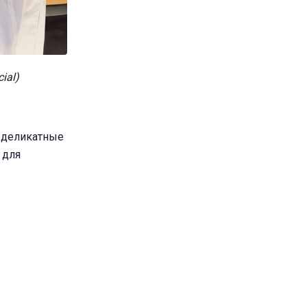
ial)
и деликатные
 для