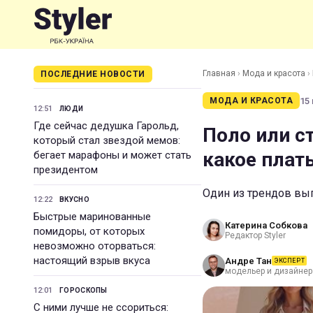
Главная
›
Мода и красота
›
ПОСЛЕДНИЕ НОВОСТИ
15 
МОДА И КРАСОТА
12:51
ЛЮДИ
Где сейчас дедушка Гарольд,
Поло или с
который стал звездой мемов:
какое плат
бегает марафоны и может стать
президентом
Один из трендов выг
12:22
ВКУСНО
Быстрые маринованные
Катерина Собкова
помидоры, от которых
Редактор Styler
невозможно оторваться:
настоящий взрыв вкуса
Андре Тан
ЭКСПЕРТ
модельер и дизайнер
12:01
ГОРОСКОПЫ
С ними лучше не ссориться: