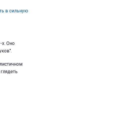
ить в сильную
-х. Оно
уков".
алистичном
ыглядеть