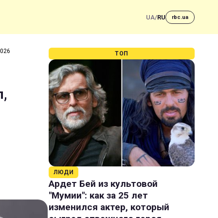
UA
/
RU
rbc.ua
2026
ТОП
л,
ЛЮДИ
Ардет Бей из культовой
"Мумии": как за 25 лет
изменился актер, который