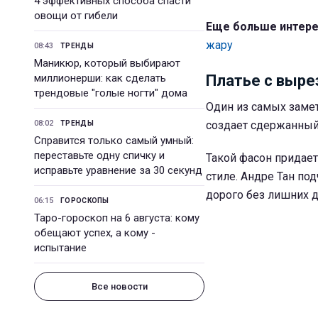
4 эффективных способа спасти
овощи от гибели
Еще больше интер
жару
08:43
ТРЕНДЫ
Маникюр, который выбирают
миллионерши: как сделать
Платье с выре
трендовые "голые ногти" дома
Один из самых замет
08:02
создает сдержанный,
ТРЕНДЫ
Справится только самый умный:
переставьте одну спичку и
Такой фасон придает
исправьте уравнение за 30 секунд
стиле. Андре Тан под
дорого без лишних д
06:15
ГОРОСКОПЫ
Таро-гороскоп на 6 августа: кому
обещают успех, а кому -
испытание
Все новости