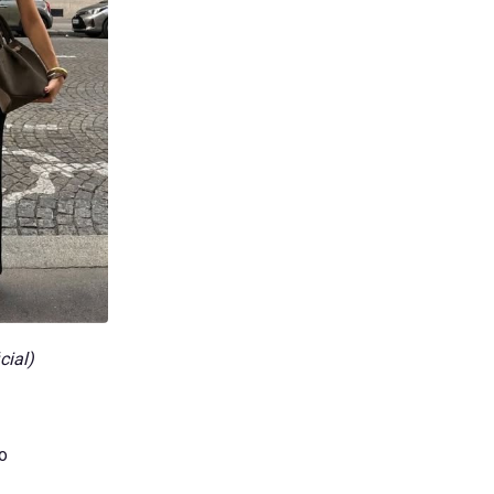
cial)
о