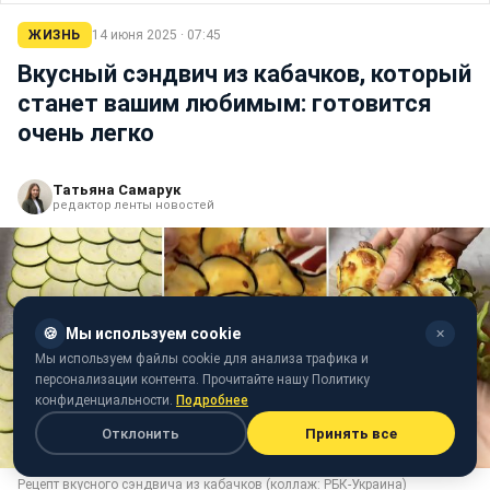
ЖИЗНЬ
14 июня 2025 · 07:45
Вкусный сэндвич из кабачков, который
станет вашим любимым: готовится
очень легко
Татьяна Самарук
редактор ленты новостей
🍪
Мы используем cookie
✕
Мы используем файлы cookie для анализа трафика и
персонализации контента. Прочитайте нашу Политику
конфиденциальности.
Подробнее
Отклонить
Принять все
Рецепт вкусного сэндвича из кабачков (коллаж: РБК-Украина)