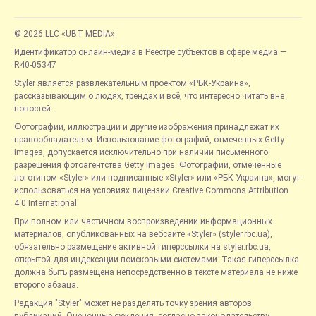
© 2026 LLC «UBT MEDIA»
Идентификатор онлайн-медиа в Реестре субъектов в сфере медиа —
R40-05347
Styler является развлекательным проектом «РБК-Украина»,
рассказывающим о людях, трендах и всё, что интересно читать вне
новостей.
Фотографии, иллюстрации и другие изображения принадлежат их
правообладателям. Использование фотографий, отмеченных Getty
Images, допускается исключительно при наличии письменного
разрешения фотоагентства Getty Images. Фотографии, отмеченные
логотипом «Styler» или подписанные «Styler» или «РБК-Украина», могут
использоваться на условиях лицензии Creative Commons Attribution
4.0 International.
При полном или частичном воспроизведении информационных
материалов, опубликованных на вебсайте «Styler» (styler.rbc.ua),
обязательно размещение активной гиперссылки на styler.rbc.ua,
открытой для индексации поисковыми системами. Такая гиперссылка
должна быть размещена непосредственно в тексте материала не ниже
второго абзаца.
Редакция "Styler" может не разделять точку зрения авторов