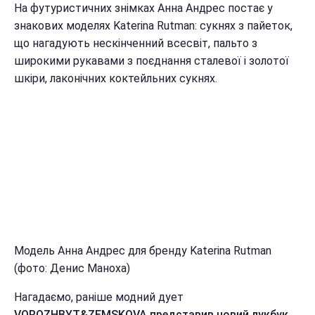
На футуристичних знімках Анна Андрес постає у
знакових моделях Katerina Rutman: сукнях з пайеток,
що нагадують нескінченний всесвіт, пальто з
широкими рукавами з поєднання сталевої і золотої
шкіри, лаконічних коктейльних сукнях.
Модель Анна Андрес для бренду Katerina Rutman
(фото: Денис Маноха)
Нагадаємо, раніше модний дует
VOROZHBYT&ZEMSKOVA представив новий лукбук