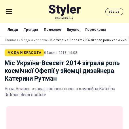
rbc.ua
Люди
Тренды
Полезное
Вкусно
Гороскопы
Главная
›
Мода и красота
›
Міс Україна-Всесвіт 2014 зіграла роль космічно
МОДА И КРАСОТА
04 июля 2018, 16:02
Міс Україна-Всесвіт 2014 зіграла роль
космічної Офелії у зйомці дизайнера
Катерини Рутман
Анна Андрес стала героїнею нового кампейна Katerina
Rutman demi couture