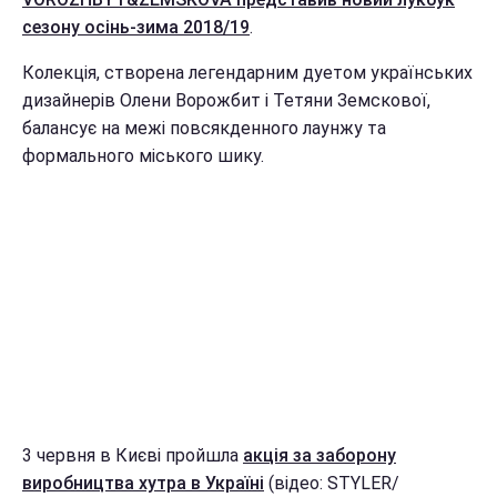
сезону осінь-зима 2018/19
.
Колекція, створена легендарним дуетом українських
дизайнерів Олени Ворожбит і Тетяни Земскової,
балансує на межі повсякденного лаунжу та
формального міського шику.
3 червня в Києві пройшла
акція за заборону
виробництва хутра в Україні
(відео: STYLER/