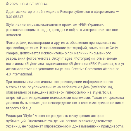
© 2026 LLC «UBT MEDIA»
Идентификатор онлайн-медиа в Реестре субъектов в сфере медиа —
R40-05347
Styler является развлекательным проектом «РБК-Украина»,
рассказывающим о людях, трендах и всё, что интересно читать вне
новостей.
Фотографии, иллюстрации и другие изображения принадлежат их
правообладателям. Использование фотографий, отмеченных Getty
Images, допускается исключительно при наличии письменного
разрешения фотоагентства Getty Images. Фотографии, отмеченные
логотипом «Styler» или подписанные «Styler» или «РБК-Украина», могут
использоваться на условиях лицензии Creative Commons Attribution
4.0 International.
При полном или частичном воспроизведении информационных
материалов, опубликованных на вебсайте «Styler» (styler.rbc.ua),
обязательно размещение активной гиперссылки на styler.rbc.ua,
открытой для индексации поисковыми системами. Такая гиперссылка
должна быть размещена непосредственно в тексте материала не ниже
второго абзаца.
Редакция "Styler" может не разделять точку зрения авторов
публикаций. Оценочные суждения, согласно законодательству
Украины, не подлежат опровержению и доказыванию их правдивости.