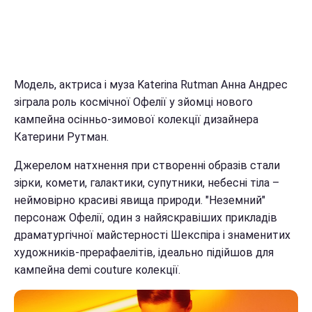
Модель, актриса і муза Katerina Rutman Анна Андрес
зіграла роль космічної Офелії у зйомці нового
кампейна осінньо-зимової колекції дизайнера
Катерини Рутман.
Джерелом натхнення при створенні образів стали
зірки, комети, галактики, супутники, небесні тіла –
неймовірно красиві явища природи. "Неземний"
персонаж Офелії, один з найяскравіших прикладів
драматургічної майстерності Шекспіра і знаменитих
художників-прерафаелітів, ідеально підійшов для
кампейна demi couture колекції.