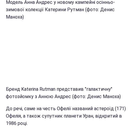
Модель Анна Андрес у новому кампейні осінньо-
зимової колекції Катерини Рутман (фото: Денис
Маноха)
Бренд Katerina Rutman представив "галактичну"
фотозйомку з Анною Андрес (фото: Денис Маноха)
До речі, саме на честь Офелії названий астероїд (171)
Офелія, а також супутник планети Уран, відкритий в
1986 році.