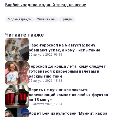
Барбирь задала модный тренд на весну
.
Модные тренды
Стиль жизни
Тренды
Читайте также
Таро-гороскоп на 6 августа: кому
обещают успех, а кому - испытание
06 августа 2026, 06:15
Гороскоп до конца лета: кому следует
готовиться к карьерным взлетам и
раскрытию тайн
05 августа 2026, 18:13
Варить не нужно: как закрыть
освежающий компот из любых фруктов
за 15 минут
05 августа 2026, 17:34
Ардет Бей из культовой "Мумии": как за