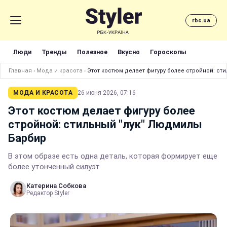
rbc.ua
Люди
Тренды
Полезное
Вкусно
Гороскопы
Главная
›
Мода и красота
›
Этот костюм делает фигуру более стройной: ст
МОДА И КРАСОТА
26 июня 2026, 07:16
Этот костюм делает фигуру более
стройной: стильный "лук" Людмилы
Барбир
В этом образе есть одна деталь, которая формирует еще
более утонченный силуэт
Катерина Собкова
Редактор Styler