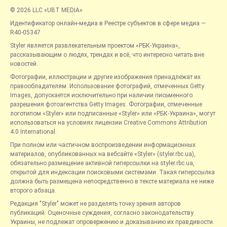
© 2026 LLC «UBT MEDIA»
Идентификатор онлайн-медиа в Реестре субъектов в сфере медиа —
R40-05347
Styler является развлекательным проектом «РБК-Украина»,
рассказывающим о людях, трендах и всё, что интересно читать вне
новостей.
Фотографии, иллюстрации и другие изображения принадлежат их
правообладателям. Использование фотографий, отмеченных Getty
Images, допускается исключительно при наличии письменного
разрешения фотоагентства Getty Images. Фотографии, отмеченные
логотипом «Styler» или подписанные «Styler» или «РБК-Украина», могут
использоваться на условиях лицензии Creative Commons Attribution
4.0 International.
При полном или частичном воспроизведении информационных
материалов, опубликованных на вебсайте «Styler» (styler.rbc.ua),
обязательно размещение активной гиперссылки на styler.rbc.ua,
открытой для индексации поисковыми системами. Такая гиперссылка
должна быть размещена непосредственно в тексте материала не ниже
второго абзаца.
Редакция "Styler" может не разделять точку зрения авторов
публикаций. Оценочные суждения, согласно законодательству
Украины, не подлежат опровержению и доказыванию их правдивости.