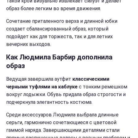
Такой крой визуально извлекает силуэт и делает
образ более легким во время движения.
Сочетание приталенного верха и длинной юбки
создает сбалансированный образ, который
подойдет как для торжеств, так и для летних
вечерних выходов.
Как Людмила Барбир дополнила
образ
Ведущая завершила аутфит
классическими
черными туфлями на каблуке
с тонким ремешком
вокруг лодыжки. Обувь придала образ строгости и
подчеркнула элегантность костюма.
Среди аксессуаров Людмила выбрала длинные
серьги, гармонично сочетающиеся с цветовой
гаммой наряда. Завершающими деталями стали
прямые распущенные волосы с ровным пробором и