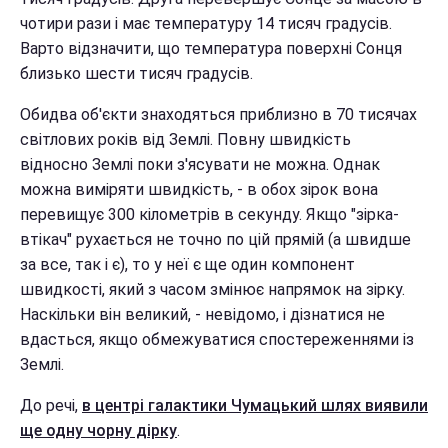
чотири рази і має температуру 14 тисяч градусів.
Варто відзначити, що температура поверхні Сонця
близько шести тисяч градусів.
Обидва об'єкти знаходяться приблизно в 70 тисячах
світлових років від Землі. Повну швидкість
відносно Землі поки з'ясувати не можна. Однак
можна виміряти швидкість, - в обох зірок вона
перевищує 300 кілометрів в секунду. Якщо "зірка-
втікач" рухається не точно по цій прямій (а швидше
за все, так і є), то у неї є ще один компонент
швидкості, який з часом змінює напрямок на зірку.
Наскільки він великий, - невідомо, і дізнатися не
вдасться, якщо обмежуватися спостереженнями із
Землі.
До речі,
в центрі галактики Чумацький шлях виявили
ще одну чорну дірку
.