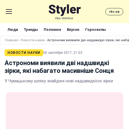
rbc.ua
Люди
Тренды
Полезное
Вкусно
Гороскопы
Главная
›
Новости науки
›
Астрономи виявили дві надшвидкі зірки, які наб
НОВОСТИ НАУКИ
06 сентября 2017, 21:03
Астрономи виявили дві надшвидкі
зірки, які набагато масивніше Сонця
У Чумацькому шляху знайдені нові надшвидкісні зірки