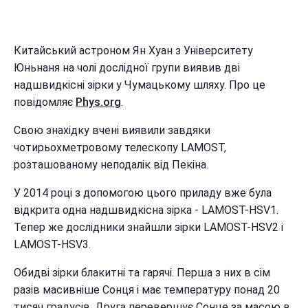
Китайський астроном Ян Хуан з Університету
Юньнаня на чолі дослідної групи виявив дві
надшвидкісні зірки у Чумацькому шляху. Про це
повідомляє
Рһуѕ.оrg
.
Свою знахідку вчені виявили завдяки
чотирьохметровому телескопу LAMOST,
розташованому неподалік від Пекіна.
У 2014 році з допомогою цього приладу вже була
відкрита одна надшвидкісна зірка - LAMOST-HSV1.
Тепер же дослідники знайшли зірки LAMOST-HSV2 і
LAMOST-HSV3.
Обидві зірки блакитні та гарячі. Перша з них в сім
разів масивніше Сонця і має температуру понад 20
тисяч градусів. Друга перевершує Сонце за масою в