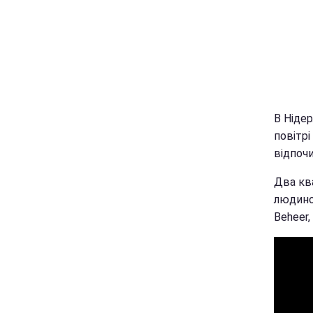
В Ніде
повітрі
відпочи
Два ква
людино
Beheer,