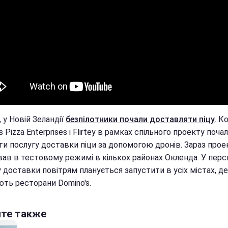
, у Новій Зеландії
безпілотники почали доставляти піцу
. К
s Pizza Enterprises і Flirtey в рамках спільного проекту поча
ти послугу доставки піци за допомогою дронів. Зараз прое
вав в тестовому режимі в кількох районах Окленда. У перс
 доставки повітрям планується запустити в усіх містах, де
ть ресторани Domino's.
йте также