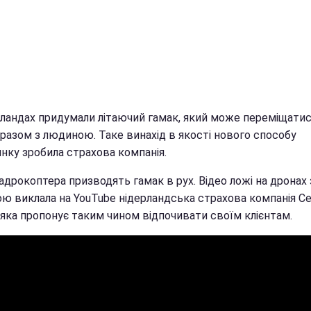
рландах придумали літаючий гамак, який може переміщатис
 разом з людиною. Таке винахід в якості нового способу
нку зробила страхова компанія.
дрокоптера призводять гамак в рух. Відео ложі на дронах 
ю виклала на YouTube нідерландська страхова компанія Ce
 яка пропонує таким чином відпочивати своїм клієнтам.