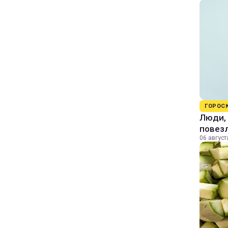
ГОРОС
Люди, 
повезл
06 август