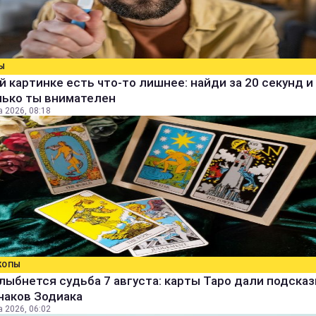
Ы
й картинке есть что-то лишнее: найди за 20 секунд и 
лько ты внимателен
а 2026, 08:18
КОПЫ
лыбнется судьба 7 августа: карты Таро дали подсказ
наков Зодиака
а 2026, 06:02