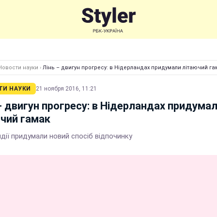
Новости науки
›
Лінь – двигун прогресу: в Нідерландах придумали літаючий га
ТИ НАУКИ
21 ноября 2016, 11:21
– двигун прогресу: в Нідерландах придума
чий гамак
дії придумали новий спосіб відпочинку