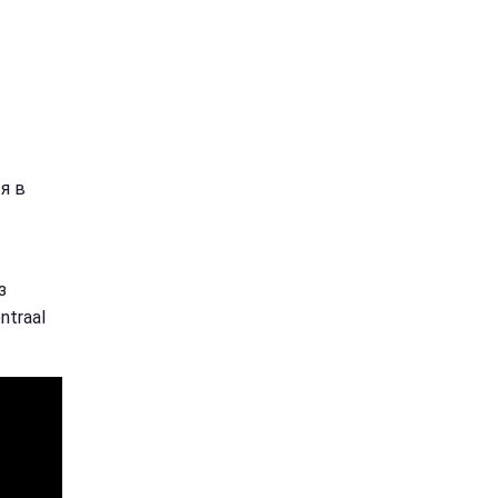
я в
з
ntraal