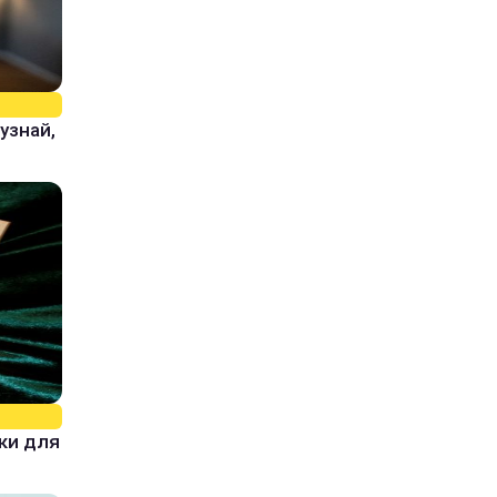
узнай,
ки для