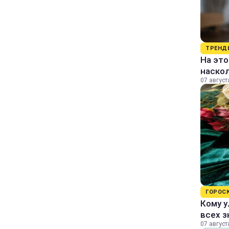
ТРЕНД
На это
наско
07 август
ГОРОС
Кому у
всех з
07 август