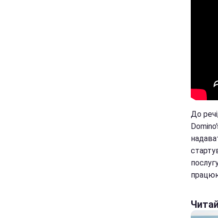
До речі
Domino'
надава
старту
послугу
працюю
Чита