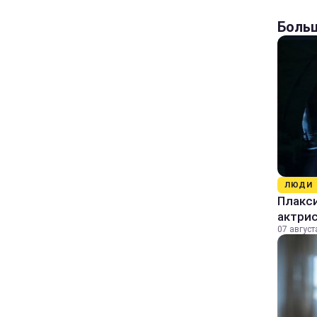
Больш
ЛЮДИ
Плакси
актрис
07 август