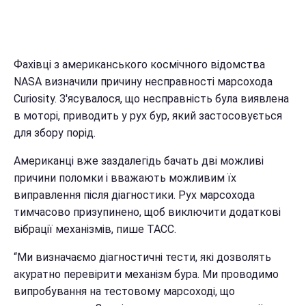
Фахівці з американського космічного відомства
NASA визначили причину несправності марсохода
Curiosity. З'ясувалося, що несправність була виявлена
в моторі, приводить у рух бур, який застосовується
для збору порід.
Американці вже заздалегідь бачать дві можливі
причини поломки і вважають можливим їх
виправлення після діагностики. Рух марсохода
тимчасово призупинено, щоб виключити додаткові
вібрації механізмів, пише ТАСС.
“Ми визначаємо діагностичні тести, які дозволять
акуратно перевірити механізм бура. Ми проводимо
випробування на тестовому марсоході, що