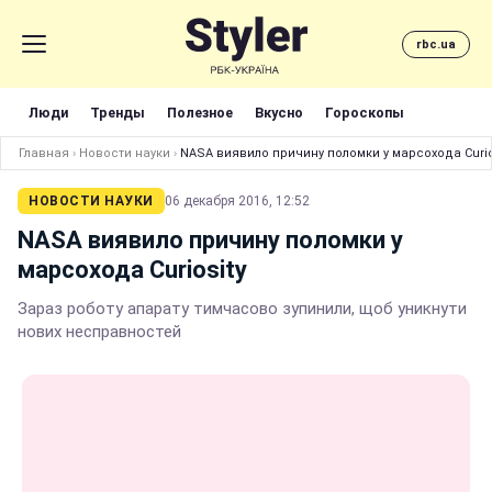
rbc.ua
Люди
Тренды
Полезное
Вкусно
Гороскопы
Главная
›
Новости науки
›
NASA виявило причину поломки у марсохода Curio
НОВОСТИ НАУКИ
06 декабря 2016, 12:52
NASA виявило причину поломки у
марсохода Curiosity
Зараз роботу апарату тимчасово зупинили, щоб уникнути
нових несправностей