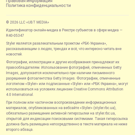
Правовая информация
Политика конфиденциальности
© 2026 LLC «UBT MEDIA»
Идентификатор онлайн-медиа в Реестре субъектов в сфере медиа —
R40-05347
Styler является развлекательным проектом «РБК-Украина»,
рассказывающим о людях, трендах и всё, что интересно читать вне
новостей.
Фотографии, иллюстрации и другие изображения принадлежат их
правообладателям. Использование фотографий, отмеченных Getty
Images, допускается исключительно при наличии письменного
разрешения фотоагентства Getty Images. Фотографии, отмеченные
логотипом «Styler» или подписанные «Styler» или «РБК-Украина», могут
использоваться на условиях лицензии Creative Commons Attribution
4.0 International.
При полном или частичном воспроизведении информационных
материалов, опубликованных на вебсайте «Styler» (styler.rbc.ua),
обязательно размещение активной гиперссылки на styler.rbc.ua,
открытой для индексации поисковыми системами. Такая гиперссылка
должна быть размещена непосредственно в тексте материала не ниже
второго абзаца.