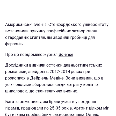
Американські вчені зі Стенфордського університету
встановили причину професійних захворювань
стародавніх єгиптян, які зводили гробниці для
фараонів.
Про це повідомляє журнал
Science
.
Дослідники вивчили останки давньоєгипетських
ремісників, знайдені в 2012-2014 роках при
розкопках в Дейр ель-Медіне. Вони виявили, що в
усіх чоловіків збереглися сліди артриту колін та
щиколодок, що спантеличило вчених.
Багато ремісників, які брали участь у зведенні
пірамід, працювали по 25-35 років. Артрит цілком міг
бути їхнім професійним захворюванням. Однак,