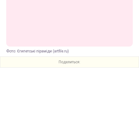
Фото: Єгипетські піраміди (artfile.ru)
Поделиться: