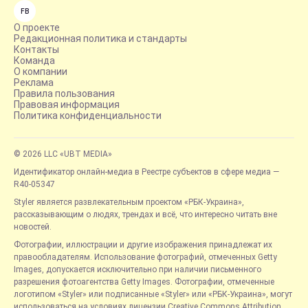
FB
О проекте
Редакционная политика и стандарты
Контакты
Команда
О компании
Реклама
Правила пользования
Правовая информация
Политика конфиденциальности
© 2026 LLC «UBT MEDIA»
Идентификатор онлайн-медиа в Реестре субъектов в сфере медиа —
R40-05347
Styler является развлекательным проектом «РБК-Украина»,
рассказывающим о людях, трендах и всё, что интересно читать вне
новостей.
Фотографии, иллюстрации и другие изображения принадлежат их
правообладателям. Использование фотографий, отмеченных Getty
Images, допускается исключительно при наличии письменного
разрешения фотоагентства Getty Images. Фотографии, отмеченные
логотипом «Styler» или подписанные «Styler» или «РБК-Украина», могут
использоваться на условиях лицензии Creative Commons Attribution