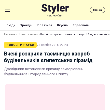
rbc.ua
Люди
Тренды
Полезное
Вкусно
Гороскопы
Главная
›
Новости науки
›
Вчені розкрили таємницю хвороб будівельників є
НОВОСТИ НАУКИ
23 ноября 2016, 20:24
Вчені розкрили таємницю хвороб
будівельників єгипетських пірамід
Дослідники встановили причину захворювань
будівельників Стародавнього Єгипту