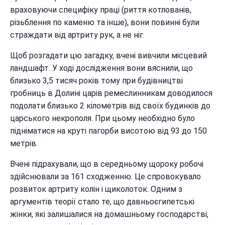
враховуючи специфіку праці (риття котлованів,
різьблення по каменю та інше), вони повинні були
страждати від артриту рук, а не ніг.
Щоб розгадати цю загадку, вчені вивчили місцевий
ландшафт. У ході дослідження вони вяснили, що
близько 3,5 тисяч років тому при будівництві
гробниць в Долині царів ремеслинникам доводилося
подолати близько 2 кілометрів від своїх будинків до
царського некрополя. При цьому необхідно було
підніматися на круті пагорби висотою від 93 до 150
метрів.
Вчені підрахували, що в середньому щороку робочі
здійснювали за 161 сходженню. Це спровокувало
розвиток артриту колін і щиколоток. Одним з
аргументів теорії стало те, що давньоєгипетські
жінки, які залишалися на домашньому господарстві,