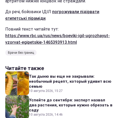
артритом нижніх кінцівок не страждали.
До речі, бойовики ІДІЛ
погрожували підірвати
єгипетські піраміди
.
Повний текст читайте тут:
https://www.rbc.ua/rus/news/boeviki-igil-ugrozhayut-
vzorvat-egipetskie-1465393913.html
Врачи без границ
Читайте также
Так дыню вы еще не закрывали:
необычный рецепт, который удивит всю
семью
10 августа 2026, 15:27
Успейте до сентября: эксперт назвал
два растения, которые нужно обрезать в
саду
10 августа 2026, 14:46