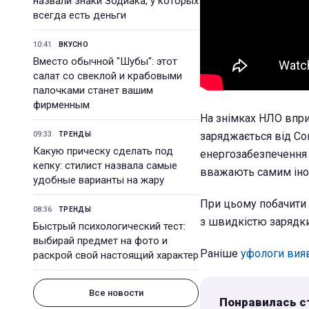
назвали знаки Зодиака, у которых
всегда есть деньги
10:41
ВКУСНО
Вместо обычной "Шубы": этот
салат со свеклой и крабовыми
палочками станет вашим
фирменным
На знімках НЛО впри
09:33
заряджається від Со
ТРЕНДЫ
Какую прическу сделать под
енергозабезпечення т
кепку: стилист назвала самые
вважають самим іно
удобные варианты на жару
При цьому побачити 
08:36
ТРЕНДЫ
з швидкістю зарядк
Быстрый психологический тест:
выбирай предмет на фото и
Раніше
уфологи вияв
раскрой свой настоящий характер
Все новости
Понравилась с