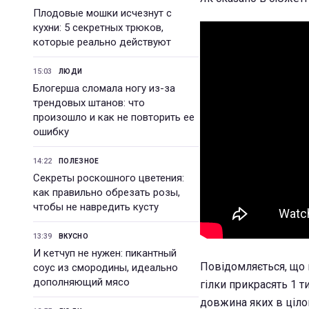
Плодовые мошки исчезнут с
кухни: 5 секретных трюков,
которые реально действуют
15:03
ЛЮДИ
Блогерша сломала ногу из-за
трендовых штанов: что
произошло и как не повторить ее
ошибку
14:22
ПОЛЕЗНОЕ
Секреты роскошного цветения:
как правильно обрезать розы,
чтобы не навредить кусту
13:39
ВКУСНО
И кетчуп не нужен: пикантный
Повідомляється, що г
соус из смородины, идеально
дополняющий мясо
гілки прикрасять 1 т
довжина яких в цілом