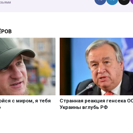
узьями