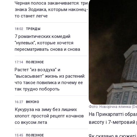
Черная полоса заканчивается: три
знака Зодиака, которым наконец-
то станет легче
18:02
ТРЕНДЫ
7 романтических комедий
"нулевых", которые хочется
пересматривать снова и снова
17:14
ПОЛЕЗНОЕ
Растет "из воздуха" и
"высасывает" жизнь из растений:
что такое повилика и почему ее
так трудно побороть
16:27
ВКУСНО
Фото: Новорічна ялинка (De
Кукуруза на зиму без лишних
На Прикарпатті обрал
хлопот: простой рецепт кочанов
висоту і 7-метровий 
со вкусом лета
15:45
Як сказано в сюжет
ПОЛЕЗНОЕ