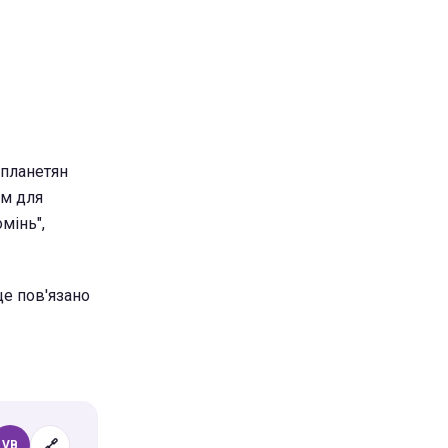
опланетян
ом для
мінь",
е пов'язано
🔗
VB