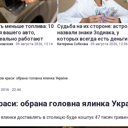
ть меньше топлива: 10
Судьба на их стороне: астр
я вашего авто,
назвали знаки Зодиака, у
еально работают
которых всегда есть деньги
новская
·
09 августа 2026, 13:14
Катерина Собкова
·
09 августа 2026, 12:06
рів краси: обрана головна ялинка України
2016 · 22:44
раси: обрана головна ялинка Укр
 ялинки доставлять в столицю буде коштує 47 тисяч гриве