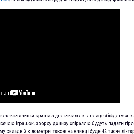
оловна ялинка країни з доставкою в столиці обійдеться в 47
исячею іграшок, зверху донизу спіраллю будуть падати гірл
у складе 3 кілометри, також на ялинці буде 42 тисяч ліхтар