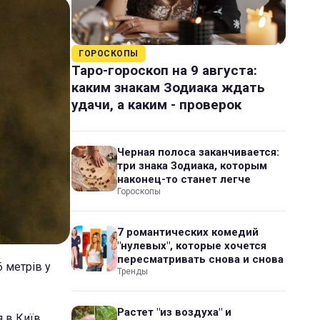
ГОРОСКОПЫ
Таро-гороскоп на 9 августа:
каким знакам Зодиака ждать
удачи, а каким - проверок
Черная полоса заканчивается:
три знака Зодиака, которым
наконец-то станет легче
Гороскопы
7 романтических комедий
"нулевых", которые хочется
пересматривать снова и снова
6 метрів у
Тренды
Растет "из воздуха" и
 в Київ.