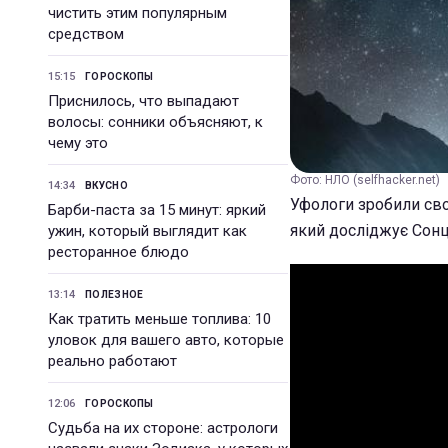
чистить этим популярным
средством
15:15
ГОРОСКОПЫ
Приснилось, что выпадают
волосы: сонники объясняют, к
чему это
Фото: НЛО (selfhacker.net)
14:34
ВКУСНО
Уфологи зробили сво
Барби-паста за 15 минут: яркий
який досліджує Сонц
ужин, который выглядит как
ресторанное блюдо
13:14
ПОЛЕЗНОЕ
Как тратить меньше топлива: 10
уловок для вашего авто, которые
реально работают
12:06
ГОРОСКОПЫ
Судьба на их стороне: астрологи