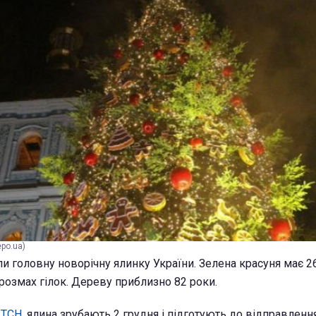
po.ua)
и головну новорічну ялинку України. Зелена красуня має 2
розмах гілок. Дереву приблизно 82 роки.
і
ТСН
, ялина зрубають 2 грудня і підготують до відправлення