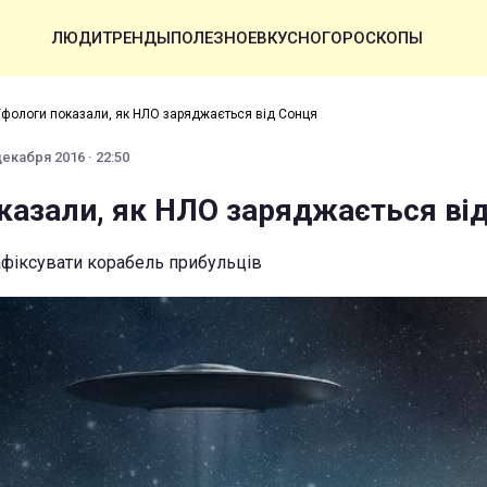
ЛЮДИ
ТРЕНДЫ
ПОЛЕЗНОЕ
ВКУСНО
ГОРОСКОПЫ
фологи показали, як НЛО заряджається від Сонця
декабря 2016 · 22:50
казали, як НЛО заряджається ві
фіксувати корабель прибульців