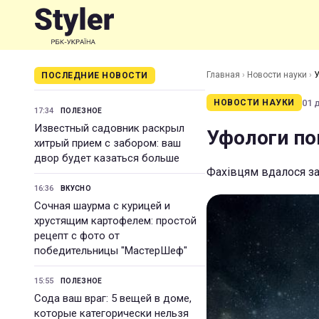
Главная
›
Новости науки
›
У
ПОСЛЕДНИЕ НОВОСТИ
01 
НОВОСТИ НАУКИ
17:34
ПОЛЕЗНОЕ
Известный садовник раскрыл
Уфологи по
хитрый прием с забором: ваш
двор будет казаться больше
Фахівцям вдалося за
16:36
ВКУСНО
Сочная шаурма с курицей и
хрустящим картофелем: простой
рецепт с фото от
победительницы "МастерШеф"
15:55
ПОЛЕЗНОЕ
Сода ваш враг: 5 вещей в доме,
которые категорически нельзя