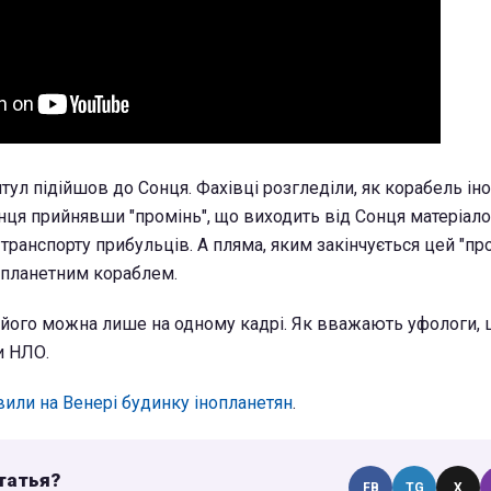
тул підійшов до Сонця. Фахівці розгледіли, як корабель ін
нця прийнявши "промінь", що виходить від Сонця матеріал
ранспорту прибульців. А пляма, яким закінчується цей "про
планетним кораблем.
його можна лише на одному кадрі. Як вважають уфологи, ц
и НЛО.
или на Венері будинку інопланетян
.
татья?
FB
TG
X