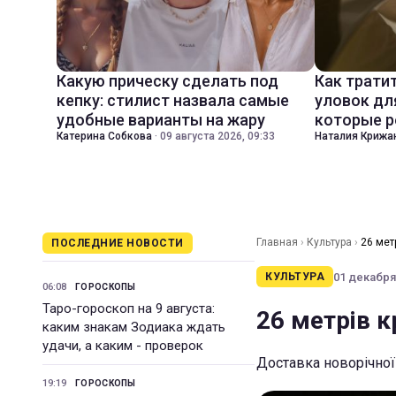
Какую прическу сделать под
Как трати
кепку: стилист назвала самые
уловок дл
удобные варианты на жару
которые р
Катерина Собкова
·
09 августа 2026, 09:33
Наталия Крижа
Главная
›
Культура
›
26 мет
ПОСЛЕДНИЕ НОВОСТИ
01 декабря 
КУЛЬТУРА
06:08
ГОРОСКОПЫ
Таро-гороскоп на 9 августа:
26 метрів к
каким знакам Зодиака ждать
удачи, а каким - проверок
Доставка новорічної
19:19
ГОРОСКОПЫ