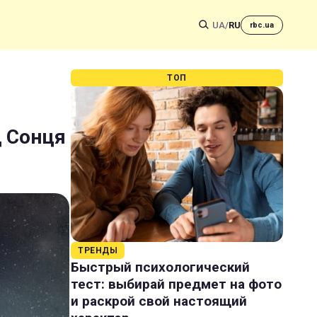
UA
/
RU
rbc.ua
ТОП
д Сонця
ТРЕНДЫ
Быстрый психологический
тест: выбирай предмет на фото
и раскрой свой настоящий