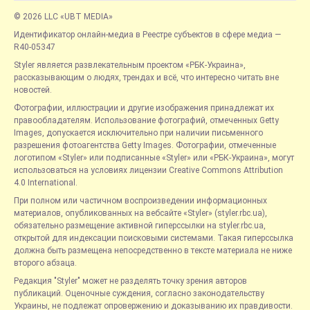
© 2026 LLC «UBT MEDIA»
Идентификатор онлайн-медиа в Реестре субъектов в сфере медиа —
R40-05347
Styler является развлекательным проектом «РБК-Украина»,
рассказывающим о людях, трендах и всё, что интересно читать вне
новостей.
Фотографии, иллюстрации и другие изображения принадлежат их
правообладателям. Использование фотографий, отмеченных Getty
Images, допускается исключительно при наличии письменного
разрешения фотоагентства Getty Images. Фотографии, отмеченные
логотипом «Styler» или подписанные «Styler» или «РБК-Украина», могут
использоваться на условиях лицензии Creative Commons Attribution
4.0 International.
При полном или частичном воспроизведении информационных
материалов, опубликованных на вебсайте «Styler» (styler.rbc.ua),
обязательно размещение активной гиперссылки на styler.rbc.ua,
открытой для индексации поисковыми системами. Такая гиперссылка
должна быть размещена непосредственно в тексте материала не ниже
второго абзаца.
Редакция "Styler" может не разделять точку зрения авторов
публикаций. Оценочные суждения, согласно законодательству
Украины, не подлежат опровержению и доказыванию их правдивости.