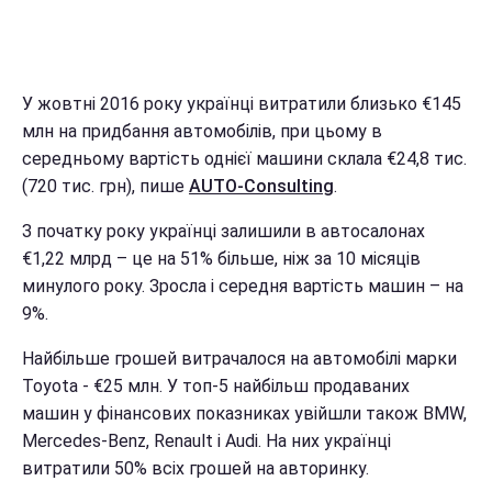
У жовтні 2016 року українці витратили близько €145
млн на придбання автомобілів, при цьому в
середньому вартість однієї машини склала €24,8 тис.
(720 тис. грн), пише
AUTO-Consulting
.
З початку року українці залишили в автосалонах
€1,22 млрд – це на 51% більше, ніж за 10 місяців
минулого року. Зросла і середня вартість машин – на
9%.
Найбільше грошей витрачалося на автомобілі марки
Toyota - €25 млн. У топ-5 найбільш продаваних
машин у фінансових показниках увійшли також BMW,
Mercedes-Benz, Renault і Audi. На них українці
витратили 50% всіх грошей на авторинку.