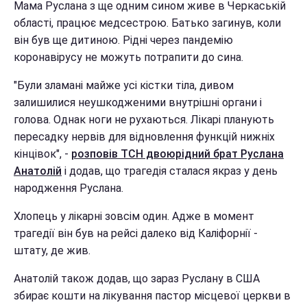
Мама Руслана з ще одним сином живе в Черкаській
області, працює медсестрою. Батько загинув, коли
він був ще дитиною. Рідні через пандемію
коронавірусу не можуть потрапити до сина.
"Були зламані майже усі кістки тіла, дивом
залишилися неушкодженими внутрішні органи і
голова. Однак ноги не рухаються. Лікарі планують
пересадку нервів для відновлення функцій нижніх
кінцівок", -
розповів ТСН двоюрідний брат Руслана
Анатолій
і додав, що трагедія сталася якраз у день
народження Руслана.
Хлопець у лікарні зовсім один. Адже в момент
трагедії він був на рейсі далеко від Каліфорнії -
штату, де жив.
Анатолій також додав, що зараз Руслану в США
збирає кошти на лікування пастор місцевої церкви в