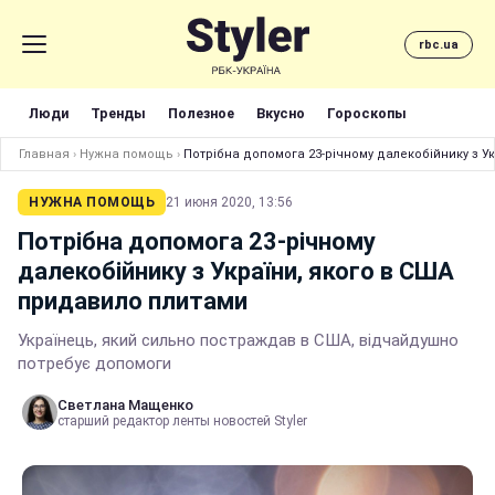
rbc.ua
Люди
Тренды
Полезное
Вкусно
Гороскопы
Главная
›
Нужна помощь
›
Потрібна допомога 23-річному далекобійнику з У
НУЖНА ПОМОЩЬ
21 июня 2020, 13:56
Потрібна допомога 23-річному
далекобійнику з України, якого в США
придавило плитами
Українець, який сильно постраждав в США, відчайдушно
потребує допомоги
Светлана Мащенко
старший редактор ленты новостей Styler