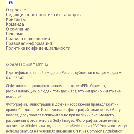
FB
О проекте
Редакционная политика и стандарты
Контакты
Команда
О компании
Реклама
Правила пользования
Правовая информация
Политика конфиденциальности
© 2026 LLC «UBT MEDIA»
Идентификатор онлайн-медиа в Реестре субъектов в сфере медиа —
R40-05347
Styler является развлекательным проектом «РБК-Украина»,
рассказывающим о людях, трендах и всё, что интересно читать вне
новостей.
Фотографии, иллюстрации и другие изображения принадлежат их
правообладателям. Использование фотографий, отмеченных Getty
Images, допускается исключительно при наличии письменного
разрешения фотоагентства Getty Images. Фотографии, отмеченные
логотипом «Styler» или подписанные «Styler» или «РБК-Украина», могут
использоваться на условиях лицензии Creative Commons Attribution