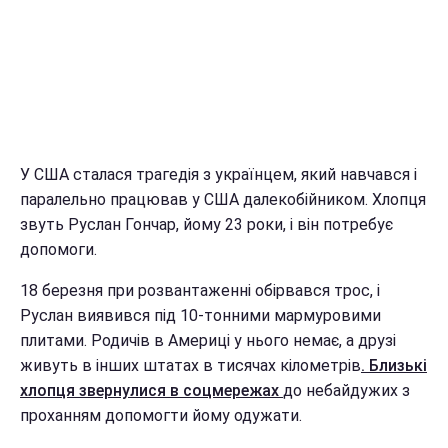
У США сталася трагедія з українцем, який навчався і
паралельно працював у США далекобійником. Хлопця
звуть Руслан Гончар, йому 23 роки, і він потребує
допомоги.
18 березня при розвантаженні обірвався трос, і
Руслан виявився під 10-тонними мармуровими
плитами. Родичів в Америці у нього немає, а друзі
живуть в інших штатах в тисячах кілометрів
. Близькі
хлопця звернулися в соцмережах
до небайдужих з
проханням допомогти йому одужати.