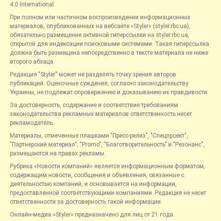
4.0 International.
При полном или частичном воспроизведении информационных
материалов, опубликованных на вебсайте «Styler» (styler.rbc.ua),
обязательно размещение активной гиперссылки на styler.rbc.ua,
открытой для индексации поисковыми системами. Такая гиперссылка
должна быть размещена непосредственно в тексте материала не ниже
второго абзаца.
Редакция "Styler" может не разделять точку зрения авторов
публикаций. Оценочные суждения, согласно законодательству
Украины, не подлежат опровержению и доказыванию их правдивости.
За достоверность, содержание и соответствие требованиям
законодательства рекламных материалов ответственность несет
рекламодатель.
Материалы, отмеченные плашками "Пресс-релиз", "Спецпроект",
"Партнерский материал", "Promo", "Благотворительность" и "Резонанс",
размещаются на правах рекламы.
Рубрика «Новости компаний» является информационным форматом,
содержащим новости, сообщения и объявления, связанные с
деятельностью компаний, и основывается на информации,
предоставленной соответствующими компаниями. Редакция не несет
ответственности за достоверность такой информации.
Онлайн-медиа «Styler» предназначено для лиц от 21 года.