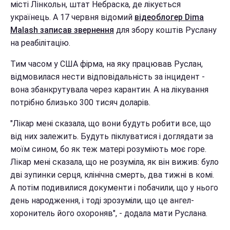
місті Лінкольн, штат Небраска, де лікується
українець. А 17 червня відомий
відеоблогер Dima
Malash записав звернення
для збору коштів Руслану
на реабілітацію.
Тим часом у США фірма, на яку працював Руслан,
відмовилася нести відповідальність за інцидент -
вона збанкрутувала через карантин. А на лікування
потрібно близько 300 тисяч доларів.
"Лікар мені сказала, що вони будуть робити все, що
від них залежить. Будуть піклуватися і доглядати за
моїм сином, бо як теж матері розуміють моє горе.
Лікар мені сказала, що не розуміла, як він вижив: було
дві зупинки серця, клінічна смерть, два тижні в комі.
А потім подивилися документи і побачили, що у нього
день народження, і тоді зрозуміли, що це ангел-
хоронитель його охороняв", - додала мати Руслана.