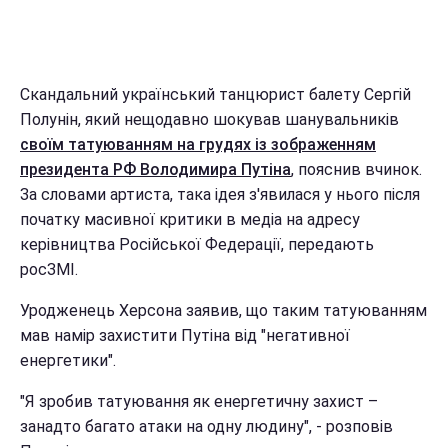
Скандальний український танцюрист балету Сергій
Полунін, який нещодавно шокував шанувальників
своїм татуюванням на грудях із зображенням
президента РФ Володимира Путіна
, пояснив вчинок.
За словами артиста, така ідея з'явилася у нього після
початку масивної критики в медіа на адресу
керівництва Російської Федерації, передають
росЗМІ.
Уродженець Херсона заявив, що таким татуюванням
мав намір захистити Путіна від "негативної
енергетики".
"Я зробив татуювання як енергетичну захист –
занадто багато атаки на одну людину", - розповів