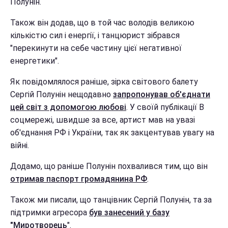
Полунін.
Також він додав, що в той час володів великою
кількістю сил і енергії, і танцюрист зібрався
"перекинути на себе частину цієї негативної
енергетики".
Як повідомлялося раніше, зірка світового балету
Сергій Полунін нещодавно
запропонував об'єднати
цей світ з допомогою любові
. У своїй публікації В
соцмережі, швидше за все, артист мав на увазі
об'єднання РФ і України, так як закцентував увагу на
війні.
Додамо, що раніше Полунін похвалився тим, що він
отримав паспорт громадянина РФ
.
Також ми писали, що танцівник Сергій Полунін, та за
підтримки агресора
був занесений у базу
"Миротворець
".