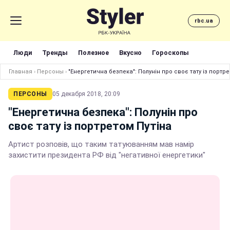
rbc.ua
Люди
Тренды
Полезное
Вкусно
Гороскопы
Главная
›
Персоны
›
"Енергетична безпека": Полунін про своє тату із портре
ПЕРСОНЫ
05 декабря 2018, 20:09
"Енергетична безпека": Полунін про
своє тату із портретом Путіна
Артист розповів, що таким татуюванням мав намір
захистити президента РФ від "негативної енергетики"