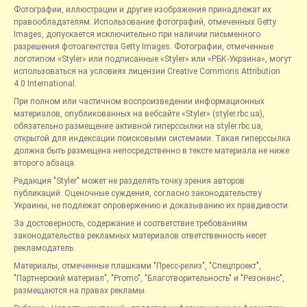
Фотографии, иллюстрации и другие изображения принадлежат их
правообладателям. Использование фотографий, отмеченных Getty
Images, допускается исключительно при наличии письменного
разрешения фотоагентства Getty Images. Фотографии, отмеченные
логотипом «Styler» или подписанные «Styler» или «РБК-Украина», могут
использоваться на условиях лицензии Creative Commons Attribution
4.0 International.
При полном или частичном воспроизведении информационных
материалов, опубликованных на вебсайте «Styler» (styler.rbc.ua),
обязательно размещение активной гиперссылки на styler.rbc.ua,
открытой для индексации поисковыми системами. Такая гиперссылка
должна быть размещена непосредственно в тексте материала не ниже
второго абзаца.
Редакция "Styler" может не разделять точку зрения авторов
публикаций. Оценочные суждения, согласно законодательству
Украины, не подлежат опровержению и доказыванию их правдивости.
За достоверность, содержание и соответствие требованиям
законодательства рекламных материалов ответственность несет
рекламодатель.
Материалы, отмеченные плашками "Пресс-релиз", "Спецпроект",
"Партнерский материал", "Promo", "Благотворительность" и "Резонанс",
размещаются на правах рекламы.