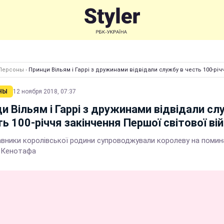
Персоны
›
Принци Вільям і Гаррі з дружинами відвідали службу в честь 100-річ
НЫ
12 ноября 2018, 07:37
и Вільям і Гаррі з дружинами відвідали с
ть 100-річчя закінчення Першої світової ві
вники королівської родини супроводжували королеву на помин
у Кенотафа