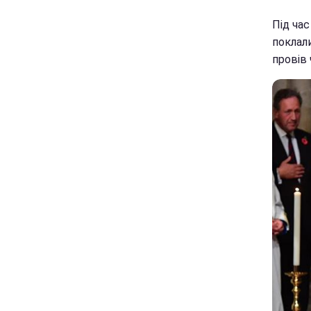
Під ча
поклал
провів 