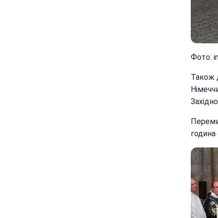
Фото: i
Також 
Німеччи
Західно
Перемир
година