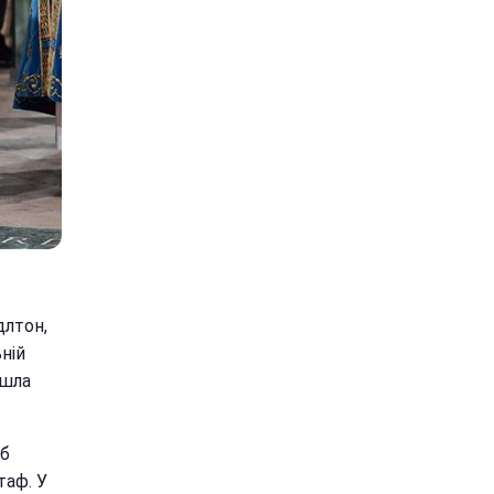
длтон,
ьній
йшла
об
таф. У