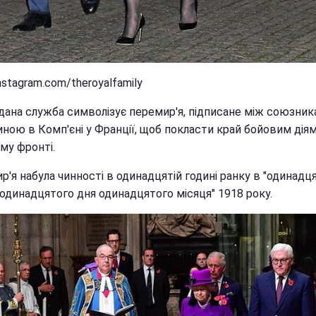
nstagram.com/theroyalfamily
дана служба символізує перемир'я, підписане між союзник
ною в Комп'єні у Франції, щоб покласти край бойовим діям
му фронті.
'я набула чинності в одинадцятій годині ранку в "одинадц
 одинадцятого дня одинадцятого місяця" 1918 року.