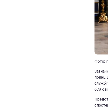
Фото: i
Зазнач
принц В
службі 
біля ст
Предст
спостер