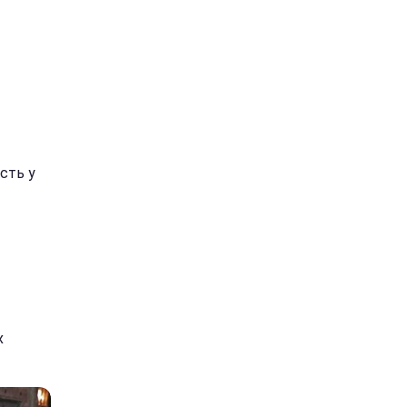
асть у
х