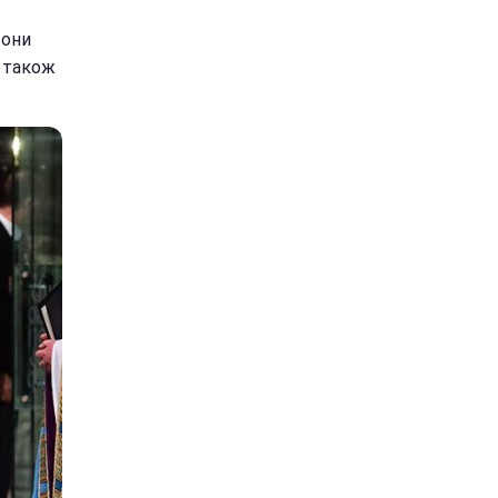
вони
й також