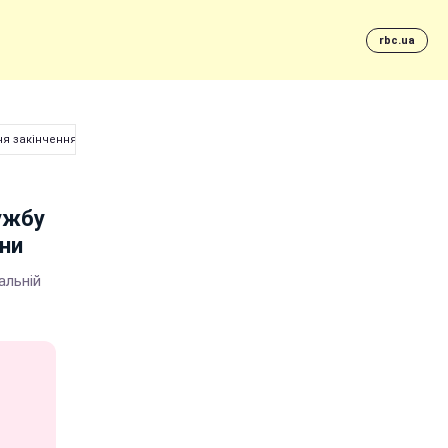
rbc.ua
чя закінчення Першої світової війни
лужбу
йни
альній