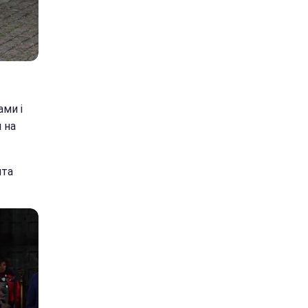
ами і
 на
ята