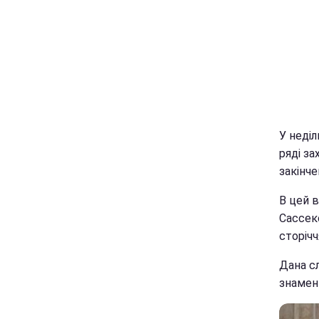
У неділ
ряді за
закінче
В цей в
Сассек
сторічч
Дана сл
знаменн