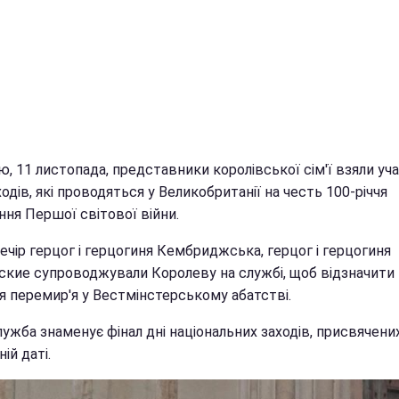
ю, 11 листопада, представники королівської сім'ї взяли уч
ходів, які проводяться у Великобританії на честь 100-річчя
ння Першої світової війни.
ечір герцог і герцогиня Кембриджська, герцог і герцогиня
ские супроводжували Королеву на службі, щоб відзначити
я перемир'я у Вестмінстерському абатстві.
ужба знаменує фінал дні національних заходів, присвячени
ій даті.