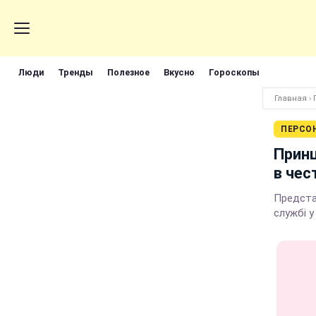
Люди
Тренды
Полезное
Вкусно
Гороскопы
Главная
›
ПЕРСО
Принц
в чес
Предста
службі 