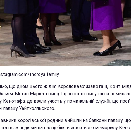
nstagram.com/theroyalfamily
имо, що днем цього ж дня Королева Єлизавета II, Кейт Мід
ільям, Меган Маркл, принц Гаррі і інші присутні на поминал
у Кенотафа, де взяли участь у поминальній службі, що про
ін палацу Уайтхолльского.
авники королівської родини вийшли на балкони палацу, щ
ігати за подіями на площі біля військового меморіалу Кено