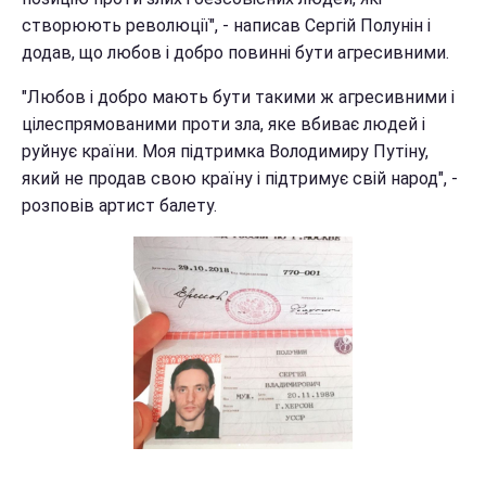
створюють революції", - написав Сергій Полунін і
додав, що любов і добро повинні бути агресивними.
"Любов і добро мають бути такими ж агресивними і
цілеспрямованими проти зла, яке вбиває людей і
руйнує країни. Моя підтримка Володимиру Путіну,
який не продав свою країну і підтримує свій народ", -
розповів артист балету.