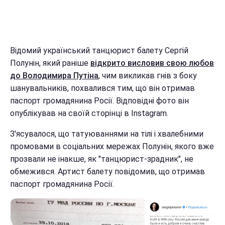
Відомий український танцюрист балету Сергій
Полунін, який раніше
відкрито висловив свою любов
до Володимира Путіна
, чим викликав гнів з боку
шанувальників, похвалився тим, що він отримав
паспорт громадянина Росії. Відповідні фото він
опублікував на своїй сторінці в Instagram.
З'ясувалося, що татуюваннями на тілі і хвалебними
промовами в соціальних мережах Полунін, якого вже
прозвали не інакше, як "танцюрист-зрадник", не
обмежився. Артист балету повідомив, що отримав
паспорт громадянина Росії.