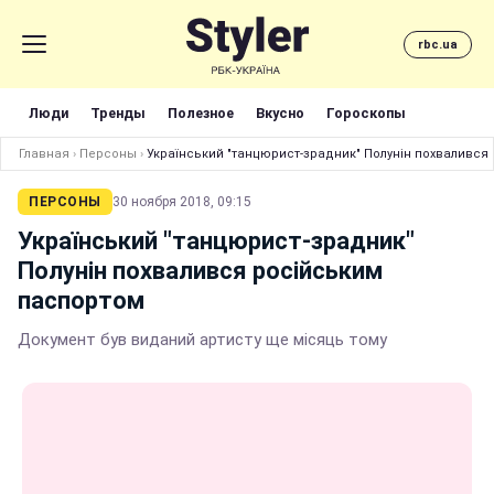
rbc.ua
Люди
Тренды
Полезное
Вкусно
Гороскопы
Главная
›
Персоны
›
Український "танцюрист-зрадник" Полунін похвалився
ПЕРСОНЫ
30 ноября 2018, 09:15
Український "танцюрист-зрадник"
Полунін похвалився російським
паспортом
Документ був виданий артисту ще місяць тому