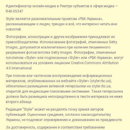
Идентификатор онлайн-медиа в Реестре субъектов в сфере медиа —
R40-05347
Styler является развлекательным проектом «РБК-Украина»,
рассказывающим о людях, трендах и всё, что интересно читать вне
новостей.
Фотографии, иллюстрации и другие изображения принадлежат их
правообладателям. Использование фотографий, отмеченных Getty
Images, допускается исключительно при наличии письменного
разрешения фотоагентства Getty Images. Фотографии, отмеченные
логотипом «Styler» или подписанные «Styler» или «РБК-Украина», могут
использоваться на условиях лицензии Creative Commons Attribution
4.0 International.
При полном или частичном воспроизведении информационных
материалов, опубликованных на вебсайте «Styler» (styler.rbc.ua),
обязательно размещение активной гиперссылки на styler.rbc.ua,
открытой для индексации поисковыми системами. Такая гиперссылка
должна быть размещена непосредственно в тексте материала не ниже
второго абзаца.
Редакция "Styler" может не разделять точку зрения авторов
публикаций. Оценочные суждения, согласно законодательству
Украины, не подлежат опровержению и доказыванию их правдивости.
За достоверность, содержание и соответствие требованиям