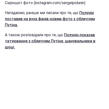
Скріншот фото (instagram.com/sergeipolunin)
Нагадаємо, раніше ми писали про те, що
Полунін
поставив на вуха фанів новим фото з обличчям
Путіна.
А також розповідали про те, що
Полунін показав
татуювання з обличчям Путіна: шанувальники в
шоці.