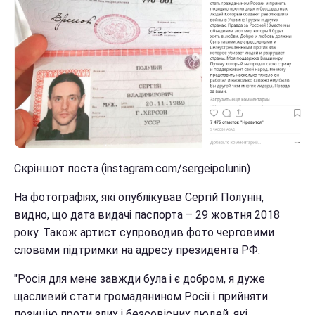
Скріншот поста (instagram.com/sergeipolunin)
На фотографіях, які опублікував Сергій Полунін,
видно, що дата видачі паспорта – 29 жовтня 2018
року. Також артист супроводив фото черговими
словами підтримки на адресу президента РФ.
"Росія для мене завжди була і є добром, я дуже
щасливий стати громадянином Росії і прийняти
позицію проти злих і безсовісних людей, які